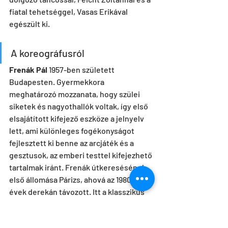
fiatal tehetséggel, Vasas Erikával 
egészült ki.
A koreográfusról
Frenák Pál
 1957-ben született 
Budapesten. Gyermekkora 
meghatározó mozzanata, hogy szülei 
siketek és nagyothallók voltak, így első 
elsajátított kifejező eszköze a jelnyelv 
lett, ami különleges fogékonyságot 
fejlesztett ki benne az arcjáték és a 
gesztusok, az emberi testtel kifejezhető 
tartalmak iránt. Frenák útkeresésének 
első állomása Párizs, ahová az 1980-as 
évek derekán távozott. Itt a klasszikus 
balett több illusztris személyiségével 
dolgozott, valamint Cunningham, illetve 