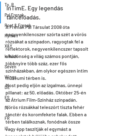
To_R
InTimE. Egy legendás 
Pal Frenak
táncelőadás.
Rost & Frenak
A Frenák Pál Társulat 2008 óta 
negyvenkilencszer szórta szét a vörös 
Hymen
rózsákat a színpadon, ragyogtak fel a 
X&Y
reflektorok, negyvenkilencszer tapsolt 
a közönség a világ számos pontján, 
k.Rush
többnyire több száz, ezer fős 
Seven
színházakban, ám olykor egészen intim 
Wings
múzeumi térben is.
Most pedig eljön az izgalmas, ünnepi 
DE
pillanat: az 50. előadás. Október 25-én 
ES
az Átrium Film-Színház színpadán.
Vörös rózsákkal teleszórt tiszta fehér 
FI
tánctér és koromfekete falak. Ebben a 
FR
térben találkoznak, fonódnak össze 
IT
vagy épp taszítják el egymást a 