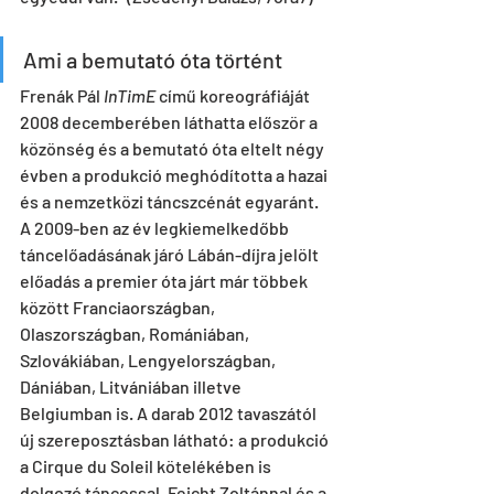
Ami a bemutató óta történt
Frenák Pál 
InTimE
 című koreográfiáját 
2008 decemberében láthatta először a 
közönség és a bemutató óta eltelt négy 
évben a produkció meghódította a hazai 
és a nemzetközi táncszcénát egyaránt. 
A 2009-ben az év legkiemelkedőbb 
táncelőadásának járó Lábán-díjra jelölt 
előadás a premier óta járt már többek 
között Franciaországban, 
Olaszországban, Romániában, 
Szlovákiában, Lengyelországban, 
Dániában, Litvániában illetve 
Belgiumban is. A darab 2012 tavaszától 
új szereposztásban látható: a produkció 
a Cirque du Soleil kötelékében is 
dolgozó táncossal, Feicht Zoltánnal és a 