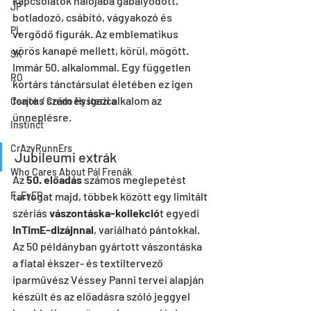
kapcsolatok hálójába gabalyodott, 
JP
botladozó, csábító, vágyakozó és 
PL
vergődő figurák. Az emblematikus 
vörös kanapé mellett, körül, mögött. 
SK
Immár 50. alkalommal. Egy független 
RO
kortárs tánctársulat életében ez igen 
fontos szám és igazi alkalom az 
Csajok / Credo Hysterica
ünneplésre.
Instinct
CrAzyRunnErs
Jubileumi extrák 
Who Cares About Pál Frenák
Az 
50. előadás
 számos meglepetést 
F_EvER
tartogat majd, többek között egy limitált 
szériás 
vászontáska-kollekció
t egyedi 
InTimE-dizájnnal
, variálható pántokkal. 
Az 50 példányban gyártott vászontáska 
a fiatal ékszer- és textiltervező 
iparművész Véssey Panni tervei alapján 
készült és az előadásra szóló jeggyel 