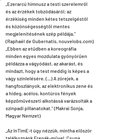
„Ezerarcú himnusz a testi szerelemről 
és az érzékek tobzódásáról; az 
érzékiség minden kétes tetszelgéstől 
és közönségességtől mentes 
megjelenítésének szép példája." 
(Raphaël de Gubernatis, nouvelobs.com)
„Ebben az etűdben a koreográfia 
minden egyes mozdulata gyönyörűen 
példázza a vágyódást, az akarást, és 
mindazt, hogy a test meddig is képes a 
vágy színlelésére. (...) A zörejek, a 
hangfoszlányok, az elektronikus zene és 
a hideg, acélos, kontúros fények 
képzőművészeti alkotássá varázsolták a 
színpadi pillanatokat." (Makrai Sonja, 
Magyar Nemzet)
„Az InTimE-t úgy nézzük, mintha először 
találkoznánk Frenák-művel. Csupa 