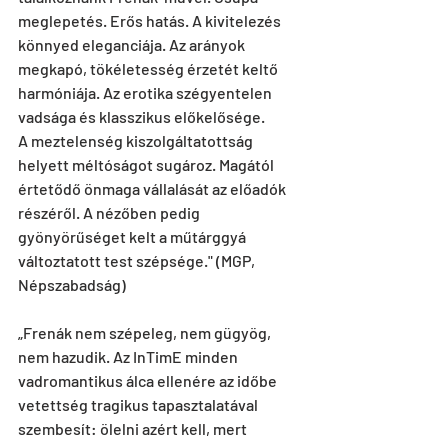
meglepetés. Erős hatás. A kivitelezés 
könnyed eleganciája. Az arányok 
megkapó, tökéletesség érzetét keltő 
harmóniája. Az erotika szégyentelen 
vadsága és klasszikus előkelősége.
A meztelenség kiszolgáltatottság 
helyett méltóságot sugároz. Magától 
értetődő önmaga vállalását az előadók 
részéről. A nézőben pedig 
gyönyörűséget kelt a műtárggyá 
változtatott test szépsége." (MGP, 
Népszabadság)
„Frenák nem szépeleg, nem gügyög, 
nem hazudik. Az InTimE minden 
vadromantikus álca ellenére az időbe 
vetettség tragikus tapasztalatával 
szembesít: ölelni azért kell, mert 