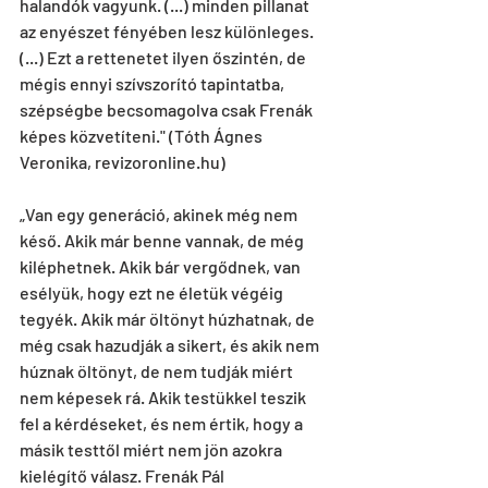
halandók vagyunk. (...) minden pillanat 
az enyészet fényében lesz különleges. 
(...) Ezt a rettenetet ilyen őszintén, de 
mégis ennyi szívszorító tapintatba, 
szépségbe becsomagolva csak Frenák 
képes közvetíteni." (Tóth Ágnes 
Veronika, revizoronline.hu)
„Van egy generáció, akinek még nem 
késő. Akik már benne vannak, de még 
kiléphetnek. Akik bár vergődnek, van 
esélyük, hogy ezt ne életük végéig 
tegyék. Akik már öltönyt húzhatnak, de 
még csak hazudják a sikert, és akik nem 
húznak öltönyt, de nem tudják miért 
nem képesek rá. Akik testükkel teszik 
fel a kérdéseket, és nem értik, hogy a 
másik testtől miért nem jön azokra 
kielégítő válasz. Frenák Pál 