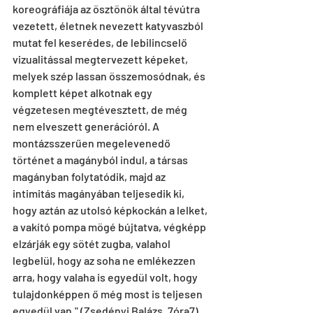
koreográfiája az ösztönök által tévútra 
vezetett, életnek nevezett katyvaszból 
mutat fel keserédes, de lebilincselő 
vizualitással megtervezett képeket, 
melyek szép lassan összemosódnak, és 
komplett képet alkotnak egy 
végzetesen megtévesztett, de még 
nem elveszett generációról. A 
montázsszerűen megelevenedő 
történet a magányból indul, a társas 
magányban folytatódik, majd az 
intimitás magányában teljesedik ki, 
hogy aztán az utolsó képkockán a lelket, 
a vakító pompa mögé bújtatva, végképp 
elzárják egy sötét zugba, valahol 
legbelül, hogy az soha ne emlékezzen 
arra, hogy valaha is egyedül volt, hogy 
tulajdonképpen ő még most is teljesen 
egyedül van." (Zsedényi Balázs, 7óra7)