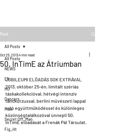
Post
All Posts
Oct 25, 2013
4 min read
All Posts
50. InTimE az Átriumban
NEWS
EN
JUBILEUMI ELŐADÁS SOK EXTRÁVAL
2013. október 25-én, limitált szériás 
HU
táskakollekcióval, hétvégi intenzív 
Dancers
tánckurzussal, berlini művészeti lappal 
való együttműködéssel és különleges 
Fiúk
közönségtalálkozóval ünnepli 50. 
Secret Off_Man
InTimE előadását a Frenák Pál Társulat.
Fig_Ht