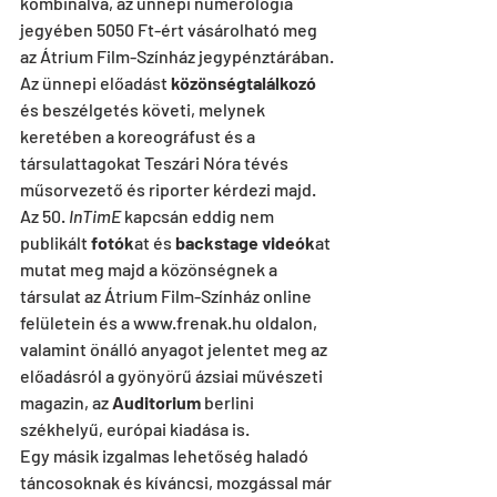
kombinálva, az ünnepi numerológia 
jegyében 5050 Ft-ért vásárolható meg 
az Átrium Film-Színház jegypénztárában.
Az ünnepi előadást 
közönségtalálkozó
és beszélgetés követi, melynek 
keretében a koreográfust és a 
társulattagokat Teszári Nóra tévés 
műsorvezető és riporter kérdezi majd. 
Az 50. 
InTimE
 kapcsán eddig nem 
publikált 
fotók
at és 
backstage videók
at 
mutat meg majd a közönségnek a 
társulat az Átrium Film-Színház online 
felületein és a www.frenak.hu oldalon, 
valamint önálló anyagot jelentet meg az 
előadásról a gyönyörű ázsiai művészeti 
magazin, az 
Auditorium
 berlini 
székhelyű, európai kiadása is.
Egy másik izgalmas lehetőség haladó 
táncosoknak és kíváncsi, mozgással már 