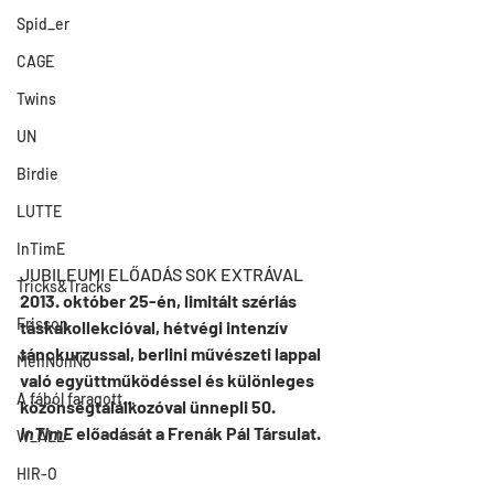
Spid_er
CAGE
Twins
UN
Birdie
LUTTE
InTimE
JUBILEUMI ELŐADÁS SOK EXTRÁVAL
Tricks&Tracks
2013. október 25-én, limitált szériás 
Frisson
táskakollekcióval, hétvégi intenzív 
tánckurzussal, berlini művészeti lappal 
MenNonNo
való együttműködéssel és különleges 
A fából faragott...
közönségtalálkozóval ünnepli 50. 
InTimE
 előadását a Frenák Pál Társulat.
W_ALL
HIR-O