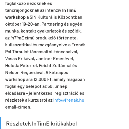
foglalkozó nézőknek és 
táncrajongóknak az intenzív 
InTimE 
workshop
 a SÍN Kulturális Központban, 
október 19-20-án. Partnering és egyéni 
munka, kontakt gyakorlatok és szólók, 
az 
InTimE
 című produkció története, 
kulisszatitkai és mozgásnyelve a Frenák 
Pál Társulat táncosaitól-táncosaival, 
Vasas Erikával, Jantner Emesével, 
Holoda Péterrel, Feicht Zoltánnal és 
Nelson Reguerával. A kétnapos 
workshop ára 12.000 Ft, amely magában 
foglal egy belépőt az 50. ünnepi 
előadásra – jelentkezés, regisztráció és 
részletek a kurzusról az 
info@frenak.hu
email-címen.
Részletek InTimE kritikákból