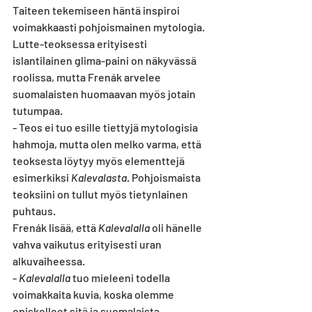
Taiteen tekemiseen häntä inspiroi 
voimakkaasti pohjoismainen mytologia. 
Lutte-teoksessa erityisesti 
islantilainen glima-paini on näkyvässä 
roolissa, mutta Frenák arvelee 
suomalaisten huomaavan myös jotain 
tutumpaa.
- Teos ei tuo esille tiettyjä mytologisia 
hahmoja, mutta olen melko varma, että 
teoksesta löytyy myös elementtejä 
esimerkiksi 
Kalevalasta
. Pohjoismaista 
teoksiini on tullut myös tietynlainen 
puhtaus.
Frenák lisää, että 
Kalevalalla
 oli hänelle 
vahva vaikutus erityisesti uran 
alkuvaiheessa.
- 
Kalevalalla 
tuo mieleeni todella 
voimakkaita kuvia, koska olemme 
opiskelleet sitä ja suomalaista 