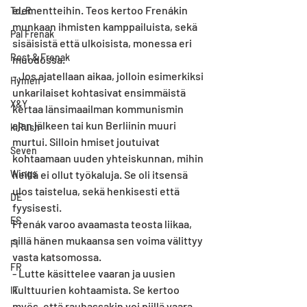
elementteihin. Teos kertoo Frenákin 
To_R
munkaan ihmisten kamppailuista, sekä 
Pal Frenak
sisäisistä että ulkoisista, monessa eri 
Rost & Frenak
muodossa. 
- Jos ajatellaan aikaa, jolloin esimerkiksi 
Hymen
unkarilaiset kohtasivat ensimmäistä 
X&Y
kertaa länsimaailman kommunismin 
ajan jälkeen tai kun Berliinin muuri 
k.Rush
murtui. Silloin hmiset joutuivat 
Seven
kohtaamaan uuden yhteiskunnan, mihin 
heillä ei ollut työkaluja. Se oli itsensä 
Wings
ulos taistelua, sekä henkisesti että 
DE
fyysisesti.
ES
Frenák varoo avaamasta teosta liikaa, 
sillä hänen mukaansa sen voima välittyy 
FI
vasta katsomossa.
FR
- Lutte käsittelee vaaran ja uusien 
kulttuurien kohtaamista. Se kertoo 
IT
myös, että rauhassakin voi piillä vaara, 