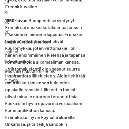
JP
Frenák kuvailee.
PL
1950-luvun
 Budapestissä syntynyt 
SK
Frenák sai ensikosketuksensa tanssin 
RO
liikekieleen pienenä lapsena. Frenákin 
molemmat vanhemmat olivat 
Csajok / Credo Hysterica
kuuromykkiä, joten viittomakieli oli 
Instinct
hänen ensimmäinen kielensä ja tapansa 
kommunikoida ulkomaailman kanssa.
CrAzyRunnErs
- Viittomakielestä olen saanut suurta 
Who Cares About Pál Frenák
inspiraatiota liikekieleen. Aloin kehittää 
F_EvER
omia liikkeitäni ennen kuin edes 
opiskelin tanssia. Liikkeet ja tanssi 
olivat minulle nuorena terapeuttisia, 
koska olin hyvin epävarma verbaalisen 
kommunikkation kanssa.
Frenák asui hyvin köyhällä alueella 
Unkarissa, ja taiteilija sanookin 