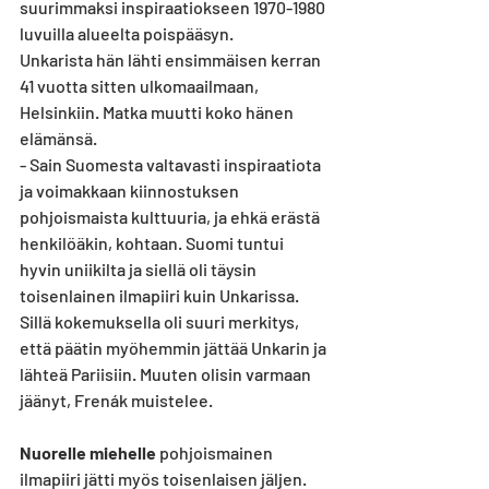
suurimmaksi inspiraatiokseen 1970-1980 
luvuilla alueelta poispääsyn. 
Unkarista hän lähti ensimmäisen kerran 
41 vuotta sitten ulkomaailmaan, 
Helsinkiin. Matka muutti koko hänen 
elämänsä.
- Sain Suomesta valtavasti inspiraatiota 
ja voimakkaan kiinnostuksen 
pohjoismaista kulttuuria, ja ehkä erästä 
henkilöäkin, kohtaan. Suomi tuntui 
hyvin uniikilta ja siellä oli täysin 
toisenlainen ilmapiiri kuin Unkarissa. 
Sillä kokemuksella oli suuri merkitys, 
että päätin myöhemmin jättää Unkarin ja 
lähteä Pariisiin. Muuten olisin varmaan 
jäänyt, Frenák muistelee.
Nuorelle miehelle
 pohjoismainen 
ilmapiiri jätti myös toisenlaisen jäljen. 