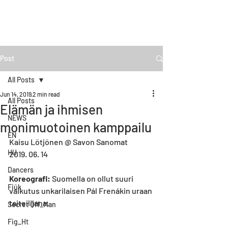
Post
All Posts
Jun 14, 2019
2 min read
All Posts
Elämän ja ihmisen
NEWS
monimuotoinen kamppailu
EN
Kaisu Lötjönen @ Savon Sanomat
HU
2019. 06. 14
Dancers
Koreografi:
 Suomella on ollut suuri 
Fiúk
vaikutus unkarilaisen Pál Frenákin uraan 
taiteilijana.
Secret Off_Man
Fig_Ht