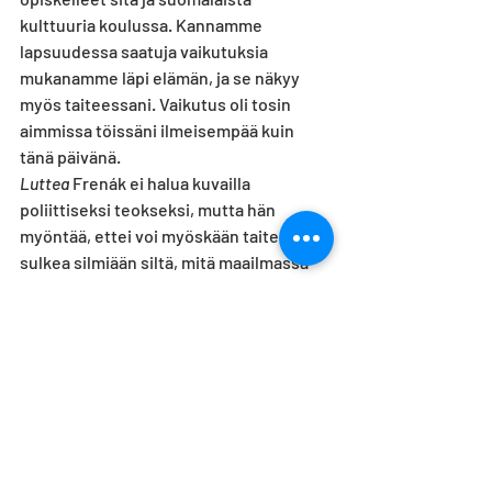
kulttuuria koulussa. Kannamme 
lapsuudessa saatuja vaikutuksia 
mukanamme läpi elämän, ja se näkyy 
myös taiteessani. Vaikutus oli tosin 
aimmissa töissäni ilmeisempää kuin 
tänä päivänä.
Luttea
 Frenák ei halua kuvailla 
poliittiseksi teokseksi, mutta hän 
myöntää, ettei voi myöskään taiteilijana 
sulkea silmiään siltä, mitä maailmassa 
tapahtuu tänä päivänä.
- Varsinkin Itä-Euroopassa olemme 
suuntaamassa takaisin sinne, missä 
olimme 50 vuotta sitten, ja se on iso 
ongelma. Teoksen yksi sanoma on: et 
voi ratkaista ympärilläsi olevia ongelmia 
ennen kuin ratkaiset omat ongelmasi. 
Mutta et voi ratkaista niitä, jos olet 