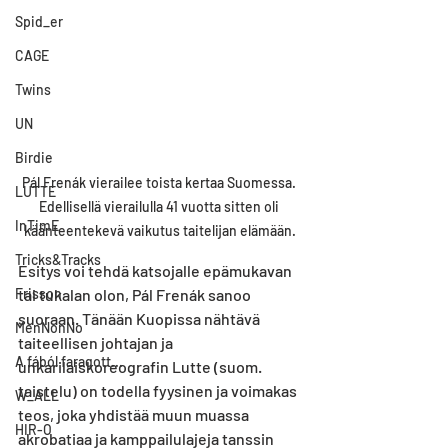
Spid_er
CAGE
Twins
UN
Birdie
Pál Frenák vierailee toista kertaa Suomessa. 
LUTTE
Edellisellä vierailulla 41 vuotta sitten oli 
InTimE
käänteentekevä vaikutus taitelijan elämään.
Tricks&Tracks
Esitys voi tehdä katsojalle epämukavan 
tai tukalan olon, Pál Frenák sanoo 
Frisson
suoraan. Tänään Kuopissa nähtävä 
MenNonNo
taiteellisen johtajan ja 
A fából faragott...
unkarilaiskoreografin Lutte (suom. 
taistelu) on todella fyysinen ja voimakas 
W_ALL
teos, joka yhdistää muun muassa 
HIR-O
akrobatiaa ja kamppailulajeja tanssin 