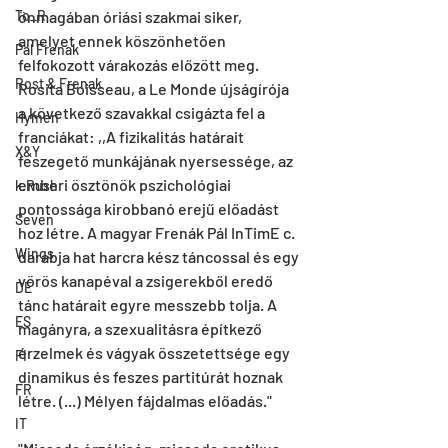
önmagában óriási szakmai siker, 
To_R
amelyet ennek köszönhetően 
Pal Frenak
felfokozott várakozás előzött meg. 
Rost & Frenak
Rosita Boisseau, a Le Monde újságírója 
a következő szavakkal csigázta fel a 
Hymen
franciákat: ,,A fizikalitás határait 
X&Y
feszegető munkájának nyersessége, az 
emberi ösztönök pszichológiai 
k.Rush
pontossága kirobbanó erejű előadást 
Seven
hoz létre. A magyar Frenák Pál InTimE c. 
Wings
darabja hat harcra kész táncossal és egy 
vörös kanapéval a zsigerekből eredő 
DE
tánc határait egyre messzebb tolja. A 
ES
magányra, a szexualitásra építkező 
érzelmek és vágyak összetettsége egy 
FI
dinamikus és feszes partitúrát hoznak 
FR
létre. (...) Mélyen fájdalmas előadás."
IT