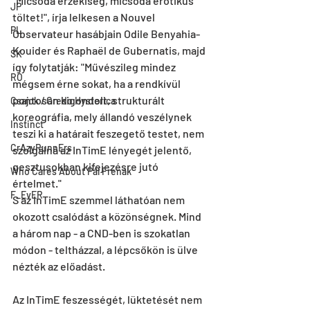
"Micsoda érzékiség, micsoda erotikus 
JP
töltet!", írja lelkesen a Nouvel 
PL
Observateur hasábjain Odile Benyahia-
Kouider és Raphaël de Gubernatis, majd 
SK
így folytatják: "Művészileg mindez 
RO
mégsem érne sokat, ha a rendkívül 
pontosan kigondolt, strukturált 
Csajok / Credo Hysterica
koreográfia, mely állandó veszélynek 
Instinct
teszi ki a határait feszegető testet, nem 
CrAzyRunnErs
szolgálná az InTimE lényegét jelentő, 
gesztusokban kifejezésre jutó 
Who Cares About Pál Frenák
értelmet."
F_EvER
S az InTimE szemmel láthatóan nem 
okozott csalódást a közönségnek. Mind 
a három nap - a CND-ben is szokatlan 
módon - teltházzal, a lépcsőkön is ülve 
nézték az előadást.
Az InTimE feszességét, lüktetését nem 