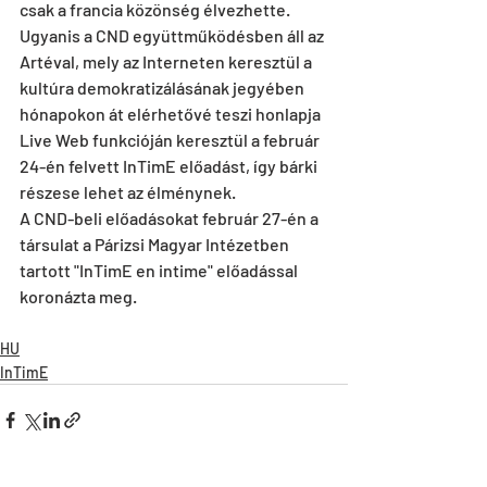
csak a francia közönség élvezhette. 
Ugyanis a CND együttműködésben áll az 
Artéval, mely az Interneten keresztül a 
kultúra demokratizálásának jegyében 
hónapokon át elérhetővé teszi honlapja 
Live Web funkcióján keresztül a február 
24-én felvett InTimE előadást, így bárki 
részese lehet az élménynek.
A CND-beli előadásokat február 27-én a 
társulat a Párizsi Magyar Intézetben 
tartott "InTimE en intime" előadással 
koronázta meg.
HU
InTimE