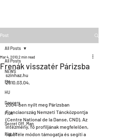
Post
All Posts
Mar 4, 2010
2 min read
All Posts
Frenák visszatér Párizsba
NEWS
szinhaz.hu
EN
2010.03.04.
HU
Dancers
2004-ben nyílt meg Párizsban 
Franciaország Nemzeti Táncközpontja 
Fiúk
(Centre National de la Danse, CND). Az 
Secret Off_Man
intézmény, fő profiljának megfelelően, 
többféle módon támogatja és segíti a 
Fig_Ht