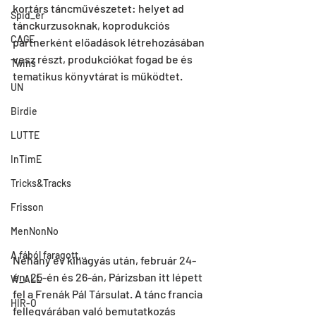
kortárs táncművészetet: helyet ad 
Spid_er
tánckurzusoknak, koprodukciós 
CAGE
partnerként előadások létrehozásában 
vesz részt, produkciókat fogad be és 
Twins
tematikus könyvtárat is működtet.
UN
Birdie
LUTTE
InTimE
Tricks&Tracks
Frisson
MenNonNo
A fából faragott...
Néhány év kihagyás után, február 24-
én, 25-én és 26-án, Párizsban itt lépett 
W_ALL
fel a Frenák Pál Társulat. A tánc francia 
HIR-O
fellegvárában való bemutatkozás 