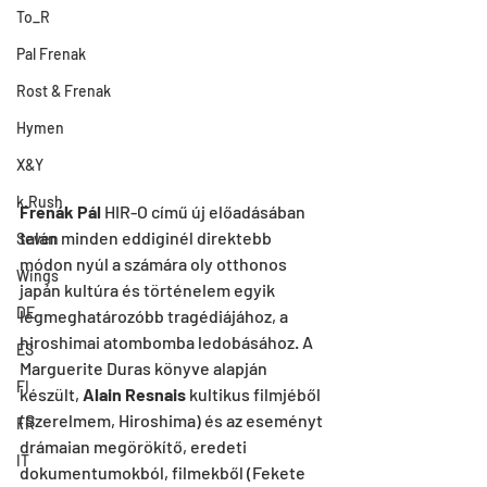
To_R
Pal Frenak
Rost & Frenak
Hymen
X&Y
k.Rush
Frenák Pál
 HIR-O című új előadásában 
talán minden eddiginél direktebb 
Seven
módon nyúl a számára oly otthonos 
Wings
japán kultúra és történelem egyik 
DE
legmeghatározóbb tragédiájához, a 
hiroshimai atombomba ledobásához. A 
ES
Marguerite Duras könyve alapján 
FI
készült, 
Alain Resnais
 kultikus filmjéből 
(Szerelmem, Hiroshima) és az eseményt 
FR
drámaian megörökítő, eredeti 
IT
dokumentumokból, filmekből (Fekete 