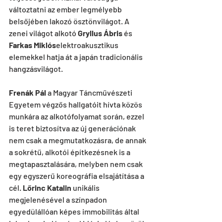
változtatni az ember legmélyebb 
belsőjében lakozó ösztönvilágot. A 
zenei világot alkotó 
Gryllus Ábris
 és 
Farkas Miklós
elektroakusztikus 
elemekkel hatja át a japán tradicionális 
hangzásvilágot.
Frenák Pál
 a Magyar Táncművészeti 
Egyetem végzős hallgatóit hívta közös 
munkára az alkotófolyamat során, ezzel 
is teret biztosítva az új generációnak 
nem csak a megmutatkozásra, de annak 
a sokrétű, alkotói építkezésnek is a 
megtapasztalására, melyben nem csak 
egy egyszerű koreográfia elsajátítása a 
cél. 
Lőrinc Katalin
 unikális 
megjelenésével a színpadon 
egyedülállóan képes immobilitás által 