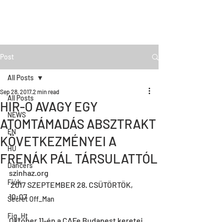
Post
All Posts
Sep 28, 2017
2 min read
All Posts
HIR-O AVAGY EGY
NEWS
ATOMTÁMADÁS ABSZTRAKT
EN
KÖVETKEZMÉNYEI A
HU
FRENÁK PÁL TÁRSULATTÓL
Dancers
szinhaz.org
Fiúk
 2017 SZEPTEMBER 28. CSÜTÖRTÖK, 
10:07 
Secret Off_Man
Fig_Ht
Október 11-én a CAFe Budapest keretei 