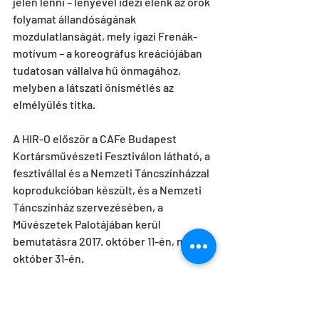
jelen lenni – lényével idézi elénk az örök 
folyamat állandóságának 
mozdulatlanságát, mely igazi Frenák-
motívum – a koreográfus kreációjában 
tudatosan vállalva hű önmagához, 
melyben a látszati önismétlés az 
elmélyülés titka.
A HIR-O először a CAFe Budapest 
Kortársművészeti Fesztiválon látható, a 
fesztivállal és a Nemzeti Táncszínházzal 
koprodukcióban készült, és a Nemzeti 
Táncszínház szervezésében, a 
Művészetek Palotájában kerül 
bemutatásra 2017. október 11-én, majd 
október 31-én.
Forrás: 
https://szinhaz.org/mozgasban/tanc-