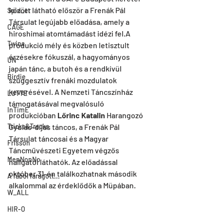
között látható először a Frenák Pál 
Spid_er
Társulat legújabb előadása, amely a 
CAGE
hiroshimai atomtámadást idézi fel.A 
Twins
produkció mély és közben letisztult 
érzésekre fókuszál, a hagyományos 
UN
japán tánc, a butoh és a rendkívül 
Birdie
szuggesztív frenáki mozdulatok 
keverésével. A Nemzeti Táncszínház 
LUTTE
támogatásával megvalósuló 
InTimE
produkcióban 
Lőrinc Katalin
 Harangozó 
Tricks&Tracks
Gyulas-díjas táncos, a Frenák Pál 
Társulat táncosai és a Magyar 
Frisson
Táncművészeti Egyetem végzős 
MenNonNo
hallgatói láthatók. Az előadással 
október 31-én találkozhatnak második 
A fából faragott...
alkalommal az érdeklődők a Müpában.
W_ALL
HIR-O