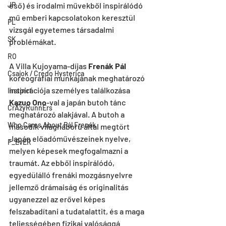
eső) és irodalmi művekből inspirálódó 
JP
mű emberi kapcsolatokon keresztül 
PL
vizsgál egyetemes társadalmi 
SK
problémákat.
RO
A Villa Kujoyama-díjas 
Frenák Pál
Csajok / Credo Hysterica
koreográfiai munkájának meghatározó 
inspirációja személyes találkozása 
Instinct
Kazuo Ono
-val a japán butoh tánc 
CrAzyRunnErs
meghatározó alakjával. A butoh a 
Who Cares About Pál Frenák
második világháború által megtört 
Japán előadóművészeinek nyelve, 
F_EvER
melyen képesek megfogalmazni a 
traumát. Az ebből inspirálódó, 
egyedülálló frenáki mozgásnyelvre 
jellemző drámaiság és originalitás 
ugyanezzel az erővel képes 
felszabadítani a tudatalattit, és a maga 
teljességében fizikai valósággá 