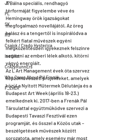
A Bálna speciális, rendhagyó 
JP
térformáját figyelembe véve és 
PL
Hemingway örök igazságokat 
SK
megfogalmazó novellájától, Az öreg 
halász és a tengertől is inspirálódva a 
RO
felkért fiatal művészek egyéni 
Csajok / Credo Hysterica
megközelítésben igyekeznek felszínre 
segíteni az emberi lélek alkotó, kitörni 
Instinct
vágyó energiáit.
CrAzyRunnErs
Az L Art Management évek óta szervez 
Who Cares About Pál Frenák
képzőművészeti projekteket, amelyek 
közül a Nyitott Műtermek Délutánja és a 
F_EvER
Budapest Art Week (április 18-23.) 
emelkednek ki. 2017-ben a Frenák Pál 
Társulattal együttműködve szervezi a 
Budapesti Tavaszi Fesztivál ezen 
programját, és ősszel a Közös utak – 
beszélgetések művészek között 
sorozatota, amely esemény már most 