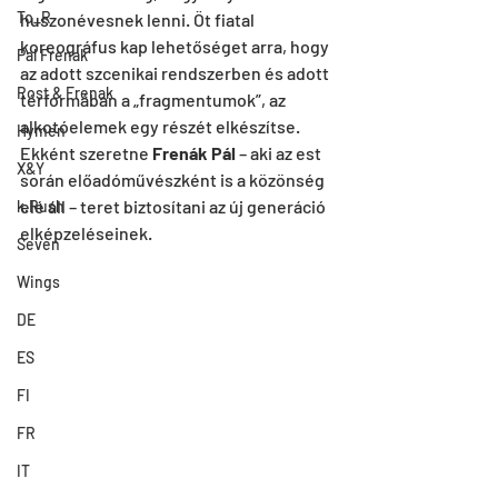
To_R
huszonévesnek lenni. Öt fiatal 
koreográfus kap lehetőséget arra, hogy 
Pal Frenak
az adott szcenikai rendszerben és adott 
Rost & Frenak
térformában a „fragmentumok”, az 
alkotóelemek egy részét elkészítse. 
Hymen
Ekként szeretne 
Frenák Pál
 – aki az est 
X&Y
során előadóművészként is a közönség 
elé áll – teret biztosítani az új generáció 
k.Rush
elképzeléseinek.
Seven
Wings
DE
ES
FI
FR
IT