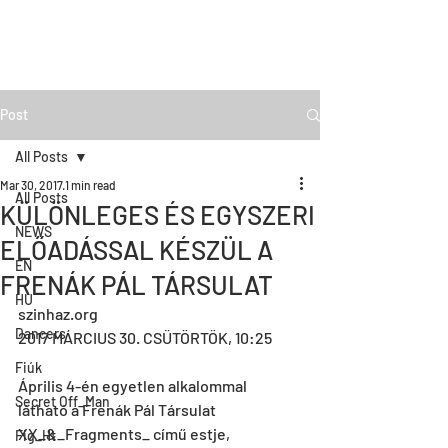
Post
All Posts
Mar 30, 2017
1 min read
All Posts
KÜLÖNLEGES ÉS EGYSZERI
NEWS
ELŐADÁSSAL KÉSZÜL A
EN
FRENÁK PÁL TÁRSULAT
HU
szinhaz.org
Dancers
2017 MÁRCIUS 30. CSÜTÖRTÖK, 10:25
Fiúk
Április 4-én egyetlen alkalommal 
Secret Off_Man
látható a Frenák Pál Társulat 
XX_&_Fragments_ című estje, 
Fig_Ht