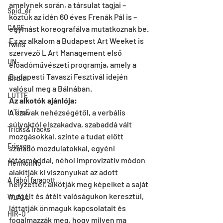
amelynek során, a társulat tagjai – 
Spid_er
köztük az idén 60 éves Frenák Pál is – 
CAGE
egymást koreografálva mutatkoznak be. 
Ez az alkalom a Budapest Art Weeket is 
Twins
szervező L Art Management első 
UN
előadóművészeti programja, amely a 
Budapesti Tavaszi Fesztivál idején 
Birdie
valósul meg a Bálnában.
LUTTE
Az alkotók ajánlója:
A szavak nehézségétől, a verbális 
InTimE
súlyoktól elszakadva, szabaddá vált 
Tricks&Tracks
mozgásokkal, szinte a tudat előtt 
Frisson
szaladó mozdulatokkal, egyéni 
látásmóddal, néhol improvizatív módon 
MenNonNo
alakítják ki viszonyukat az adott 
A fából faragott...
helyzettel, alkotják meg képeiket a saját 
megélt és átélt valóságukon keresztül, 
W_ALL
láttatják önmaguk kapcsolatait és 
HIR-O
fogalmazzák meg, hogy milyen ma 