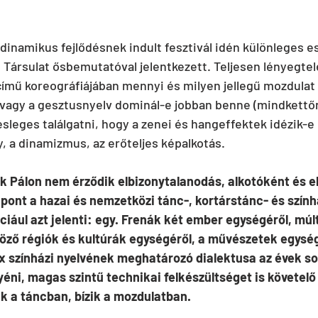
 dinamikus fejlődésnek indult fesztivál idén különleges 
l Társulat ősbemutatóval jelentkezett. Teljesen lényegtel
című koreográfiájában mennyi és milyen jellegű mozdulat l
 vagy a gesztusnyelv dominál-e jobban benne (mindkettő
esleges találgatni, hogy a zenei és hangeffektek idézik-e
y, a dinamizmus, az erőteljes képalkotás. 
k Pálon nem érződik elbizonytalanodás, alkotóként és e
pont a hazai és nemzetközi tánc-, kortárstánc- és szín
ciául azt jelenti: egy. Frenák két ember egységéről, múlt
öző régiók és kultúrák egységéről, a művészetek egység
x színházi nyelvének meghatározó dialektusa az évek so
yéni, magas szintű technikai felkészültséget is követel
ik a táncban, bízik a mozdulatban. 