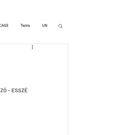
mmes
Magazine
Shop
CAGE
Twins
UN
_ALL
HIR-O
To_R