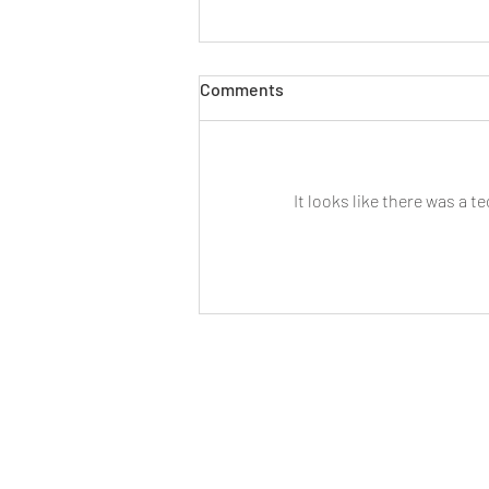
Comments
It looks like there was a 
Teltház, inspiráló találkozások
és felejthetetlen pillanatok