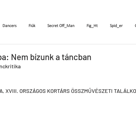
k
The Company
Performances
Education Progra
Dancers
Fiúk
Secret Off_Man
Fig_Ht
Spid_er
Tricks&Tracks
Frisson
MenNonNo
A fából faragott...
W
ba: Nem bízunk a táncban
nckritika
ymen
X&Y
k.Rush
Seven
Wings
DE
ES