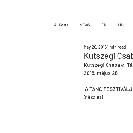
HOME
Pal Frena
All Posts
NEWS
EN
HU
May 28, 2016
1 min read
Birdie
LUTTE
InTimE
Kutszegi Csa
Kutszegi Csaba @ Tá
2016. május 28
Pal Frenak
Rost & Frenak
H
 A TÁNC FESZTIVÁLJA, XVIII. ORSZÁGOS KORTÁRS ÖSSZMŰVÉSZETI TALÁLKOZÓ – ESSZÉ 
(részlet)