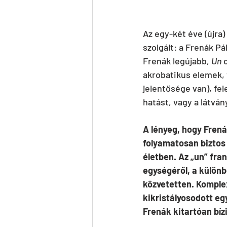
Az egy-két éve (újra)
szolgált: a Frenák Pá
Frenák legújabb, 
Un
 
akrobatikus elemek,
jelentősége van), fel
hatást, vagy a látván
A lényeg, hogy Frená
folyamatosan biztos 
életben. Az „un” fran
egységéről, a különb
közvetetten. Komple
kikristályosodott eg
Frenák kitartóan bíz