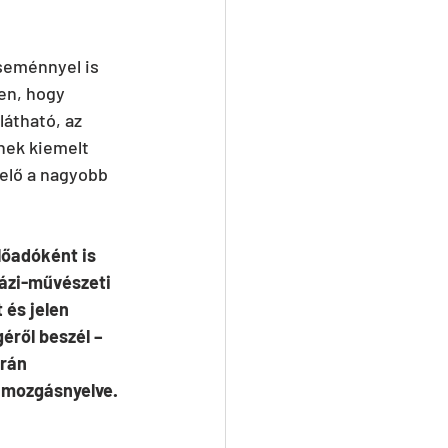
eseménnyel is 
en, hogy 
átható, az 
nek kiemelt 
 elő a nagyobb 
lőadóként is 
házi-művészeti 
 és jelen 
éről beszél – 
rán 
ő mozgásnyelve. 