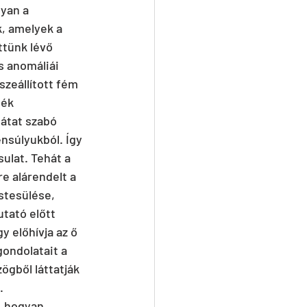
yan a 
k, amelyek a 
ttünk lévő 
s anomáliái 
zeállított fém 
ték 
átat szabó 
nsúlyukból. Így 
ulat. Tehát a 
e alárendelt a 
stesülése, 
tató előtt 
y előhívja az ő 
ondolatait a 
ögből láttatják 
.
, hogyan 