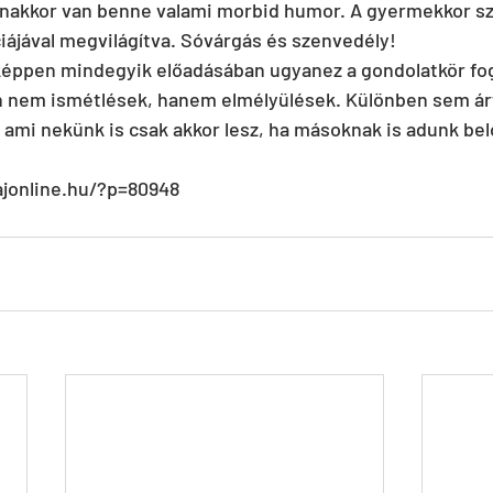
anakkor van benne valami morbid humor. A gyermekkor sz
ciájával megvilágítva. Sóvárgás és szenvedély!
képpen mindegyik előadásában ugyanez a gondolatkör fogl
n nem ismétlések, hanem elmélyülések. Különben sem ár
 ami nekünk is csak akkor lesz, ha másoknak is adunk bel
tajonline.hu/?p=80948