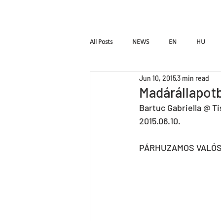
HOME
Pal Frena
All Posts
NEWS
EN
HU
Jun 10, 2015
3 min read
Birdie
LUTTE
InTimE
Madárállapot
Bartuc Gabriella @
Ti
2015.06.10.
Pal Frenak
Rost & Frenak
H
PÁRHUZAMOS VALÓS