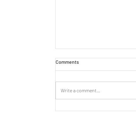
Comments
Write a comment...
Teltház, inspiráló találkozások
és felejthetetlen pillanatok
Foundation