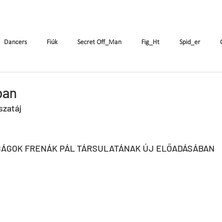
k
The Company
Performances
Education Progra
Dancers
Fiúk
Secret Off_Man
Fig_Ht
Spid_er
Tricks&Tracks
Frisson
MenNonNo
A fából faragott...
W
ban
szatáj
ymen
X&Y
k.Rush
Seven
Wings
DE
ES
ÁGOK FRENÁK PÁL TÁRSULATÁNAK ÚJ ELŐADÁSÁBAN