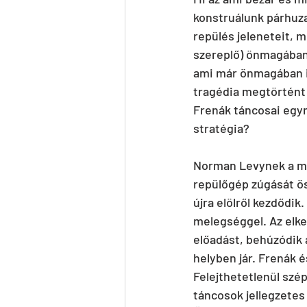
konstruálunk párhuza
repülés jeleneteit, 
szereplő) önmagában i
ami már önmagában is 
tragédia megtörtént 
Frenák táncosai egym
stratégia?
Norman Levynek a mod
repülőgép zúgását ös
újra elölről kezdődi
melegséggel. Az elke
előadást, behúzódik 
helyben jár. Frenák é
Felejthetetlenül szép
táncosok jellegzetes 