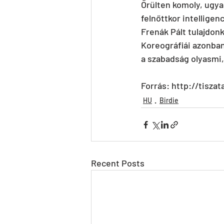
Őrülten komoly, ugy
felnőttkor intelligen
Frenák Pált tulajdon
Koreográfiái azonba
a szabadság olyasmi,
Forrás: http://tisza
HU
Birdie
Recent Posts