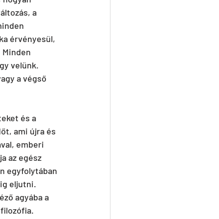
ltozás, a 
minden 
ika érvényesül, 
. Minden 
gy velünk. 
vagy a végső 
eket és a 
t, ami újra és 
val, emberi 
ja az egész 
en egyfolytában 
 eljutni. 
néző agyába a 
ilozófia. 