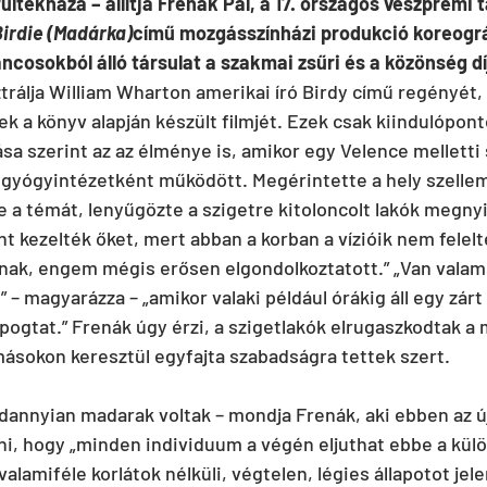
ltekháza – állítja Frenák Pál, a 17. országos veszprémi t
Birdie (Madárka)
című mozgásszínházi produkció koreográ
ncosokból álló társulat a szakmai zsűri és a közönség díj
trálja William Wharton amerikai író Birdy című regényét, 
k a könyv alapján készült filmjét. Ezek csak kiindulópont
a szerint az az élménye is, amikor egy Velence melletti s
gyógyintézetként működött. Megérintette a hely szellem
 a témát, lenyűgözte a szigetre kitoloncolt lakók megnyi
ént kezelték őket, mert abban a korban a vízióik nem felel
nak, engem mégis erősen elgondolkoztatott.” „Van valam
 – magyarázza – „amikor valaki például órákig áll egy zárt 
pogtat.” Frenák úgy érzi, a szigetlakók elrugaszkodtak a
omásokon keresztül egyfajta szabadságra tettek szert.
annyian madarak voltak – mondja Frenák, aki ebben az ú
ni, hogy „minden individuum a végén eljuthat ebbe a kül
alamiféle korlátok nélküli, végtelen, légies állapotot jele