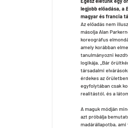
Egész életünk egy őrü
legjobb előadása, a 
magyar és francia tá
Az előadás nem illusz
másolja Alan Parkerne
koreográfus elmondás
amely korábban elme
tanulmányozni kezdte
logikája. „Bár őrültk
társadalmi elvárások
érdekes az őrületben”
egyfolytában csak ko
realitástól, és a lát
A maguk módján mind
azt próbálja bemutat
madárállapotba, ami v