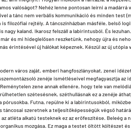
mos valóságot? Nehéz lenne pontosan leírni a madárrá vá
mivel a tánc nem verbális kommunikáció és minden test (
s filozófiai rejtély. A táncszínházban másféle, belső log
nagy kaland. Ikarosz felszáll a labirintusból. És lezuhan
már és mi hideglelősen reszketünk, nehogy újra és neho
ás érintésével új hálókat képeznek. Készül az új utópia 
ern város zaját, emberi hangfoszlányokat, zenei idézet
szemontázsoló zenéje ismétléseivel megfagyasztja az idő
k. Reménytelen zene annak ellenére, hogy tele van melódiá
rülhetetlen szétesésnek, széthullásnak ez a zenéje áthat
a pórusokba. Futna, repülne ki a labirintusokból, miközb
s táncosai szeretnek a teljesítőképességük végső határáig
 az atléta alkatú testeknek ez az erőfeszítése. Beleég a 
organikus mozgása. Ez maga a testet öltött költészet és f