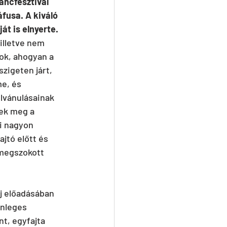
áncfesztivál 
fusa. A kiváló 
át is elnyerte.
illetve nem 
ok, ahogyan a 
zigeten járt, 
e, és 
lvánulásainak 
tek meg a 
i nagyon 
ajtó előtt és 
 megszokott 
j előadásában 
önleges 
nt, egyfajta 