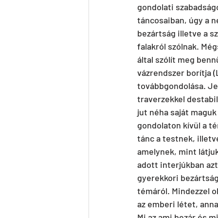
gondolati szabadságo
táncosaiban, úgy a né
bezártság illetve a s
falakról szólnak. Mé
által szólít meg benn
vázrendszer borítja (
továbbgondolása. Jel
traverzekkel destabil
jut néha saját maguk
gondolaton kívül a té
tánc a testnek, ille
amelynek, mint látju
adott interjúkban azt 
gyerekkori bezártság 
témáról. Mindezzel ol
az emberi létet, anna
Mi az ami bezár és m