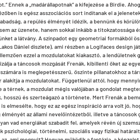
t.” Ennek a „madárállapotnak” a kifejezése a Birdie. Ahog
zőben is egész asszociációs sort indítanak el a jelenete
zabadság, a repülés élményét idézik, a bennünk és körülö
gsem az üzenete, hanem sokkal inkább a titokzatossága é
ünket a látvány. A színpadot egy geometriai formákból öss
Lakos Dániel díszlete), ami részben a Logifaces design já
lemzően ezzel a mozdulatokat kiakasztó, a lendületnek g
izálja a táncosok mozgását Frenák, kibillenti őket az egye
 számára is meglepetésszerű, őszinte pillanatokhoz a társ
r alakítja a mozdulatokat. Függetlenül attól, hogy mennyir
tve a térnek, a mozdulat mégis valójában a gondolat megte
k, hosszú és szerteágazó a története. Mert Frenák a bemu
is elmesélte, hogy ez az egész inspiráció arra volt jó, hog
élményét az állami nevelőintézetből, illetve a táncosok g
yan vad energiákat szabadít fel, amelyek révén új szemsz
k pszichológiai, történelmi, szociális vagy fizikai határait
i az, ami megnyit? Hogyan működik a fantázia, a képzelet