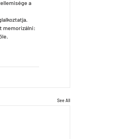
ellemisége a 
alkoztatja. 
t memorizálni: 
őle.
See All