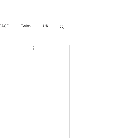
mmes
Magazine
Shop
CAGE
Twins
UN
_ALL
HIR-O
To_R