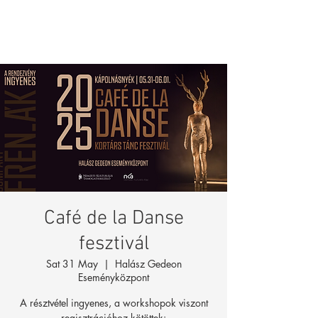
Café de la Danse
fesztivál
Sat 31 May
  |  
Halász Gedeon
Eseményközpont
A résztvétel ingyenes, a workshopok viszont
regisztrációhoz kötöttek: