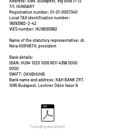
Address: 1084. Budapest, Víg utca 11-13.
7/1. HUNGARY
Registration number:
01-01-0007340
Local TAX identification number:
18093982-2-42
VIES number: HU18093982
Name of the statutory representative: dr.
Nóra HORVÁTH, president
Bank details:
IBAN: HU94
1020 1006 6011 4398
0000
0000
SWIFT: OKHBHUHB
Bank name and address: K&H BANK ZRT.
1095 Budapest, Lechner Ödön fasor 9.
Founding document