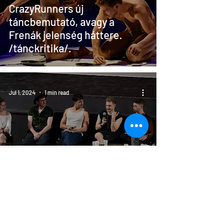
CrazyRunners új
táncbemutató, avagy a
Frenák jelenség háttere.
/tánckritika/.
Jul 1, 2024
1 min read
Huge success on our
Romanian tour!