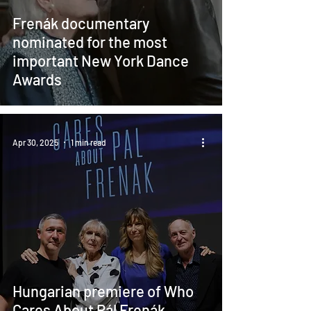
Frenák documentary
nominated for the most
important New York Dance
Awards
Apr 30, 2025
1 min read
Hungarian premiere of Who
Cares About Pál Frenák