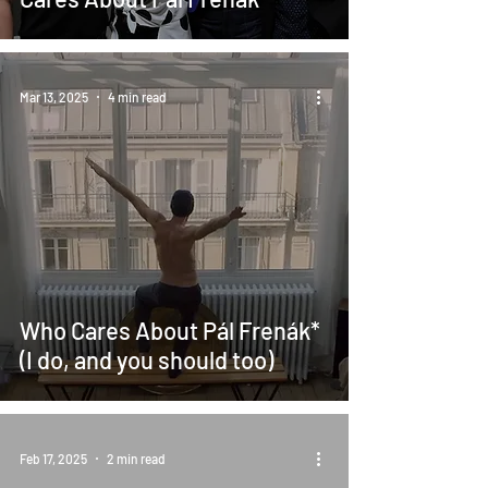
Mar 13, 2025
4 min read
Who Cares About Pál Frenák*
(I do, and you should too)
Feb 17, 2025
2 min read