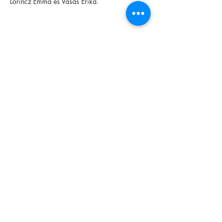
Lőrincz Emma és Vasas Erika.
Share this event
Foundation
Archive
Interactive
Magazine
Contact