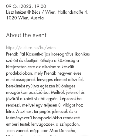
09 Oct 2023, 19:00
Liszt Intézet @ Bécs / Wien, Hollandstraße 4,
1020 Wien, Austria
About the event
https://culture.hu/hu/wien
Frenák Pál Kossuth-díjas koreográfus ikonikus 
szólóit és duettjeit láthatja a közönség a 
kifejezetten erre az alkalomra készült 
produkcióban, mely Frenák negyven éves 
munkásságának lényeges elemeit idézi fel, 
betekintést nyújtva egészen különleges 
mozgáskompozícióiba. Múltról, jelenről és 
jövőről alkotott vízióit egyéni képsorokba 
rendezi, mellyel egy teljesen új világot hoz 
létre. A színes, terjengős jelmezek és a 
festményszerű kompozíciókba rendezett 
emberi testek lenyűgözőek a színpadon.

Jelen vannak még: Eoin Mac Donncha, 