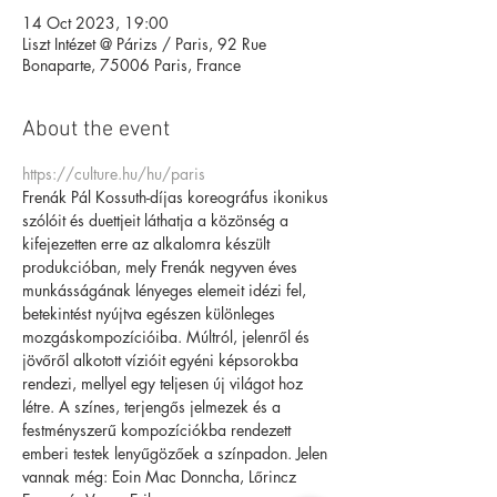
14 Oct 2023, 19:00
Liszt Intézet @ Párizs / Paris, 92 Rue
Bonaparte, 75006 Paris, France
About the event
https://culture.hu/hu/paris
Frenák Pál Kossuth-díjas koreográfus ikonikus 
szólóit és duettjeit láthatja a közönség a 
kifejezetten erre az alkalomra készült 
produkcióban, mely Frenák negyven éves 
munkásságának lényeges elemeit idézi fel, 
betekintést nyújtva egészen különleges 
mozgáskompozícióiba. Múltról, jelenről és 
jövőről alkotott vízióit egyéni képsorokba 
rendezi, mellyel egy teljesen új világot hoz 
létre. A színes, terjengős jelmezek és a 
festményszerű kompozíciókba rendezett 
emberi testek lenyűgözőek a színpadon. Jelen 
vannak még: Eoin Mac Donncha, Lőrincz 