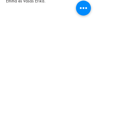
Emma és Vasas Erika.
Share this event
Foundation
Archive
Interactive
Magazine
Contact