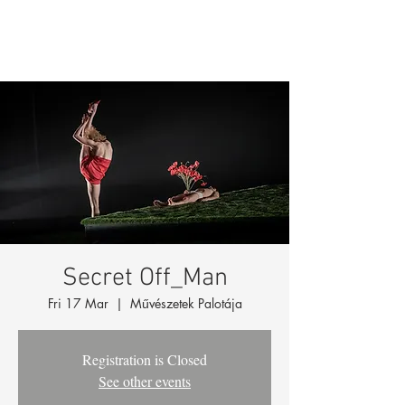
Secret Off_Man
Fri 17 Mar
  |  
Művészetek Palotája
Registration is Closed
See other events