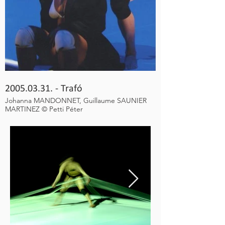
2005.03.31. - Trafó
2011.12.06. - Trafó
2019.05.16. - Trafó
2019.05.04. - Bakelit
Johanna MANDONNET, Guillaume SAUNIER
Simet Jessica, Major László © KNI
© Bobál Katalin - bobal photography
© Bobál Katalin - bobal photography
MARTINEZ © Petti Péter