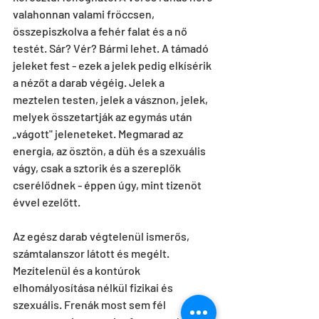
valahonnan valami fröccsen, 
összepiszkolva a fehér falat és a nő 
testét. Sár? Vér? Bármi lehet. A támadó 
jeleket fest - ezek a jelek pedig elkísérik 
a nézőt a darab végéig. Jelek a 
meztelen testen, jelek a vásznon, jelek, 
melyek összetartják az egymás után 
„vágott" jeleneteket. Megmarad az 
energia, az ösztön, a düh és a szexuális 
vágy, csak a sztorik és a szereplők 
cserélődnek - éppen úgy, mint tizenöt 
évvel ezelőtt.
Az egész darab végtelenül ismerős, 
számtalanszor látott és megélt. 
Mezítelenül és a kontúrok 
elhomályosítása nélkül fizikai és 
szexuális. Frenák most sem fél 