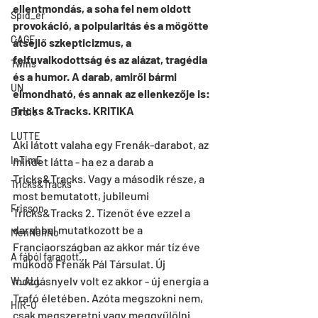
ellentmondás, a soha fel nem oldott 
Spid_er
provokáció, a polpularitás és a mögötte 
CAGE
átsejlő szkepticizmus, a 
felfuvalkodottság és az alázat, tragédia 
Twins
és a humor. A darab, amiről bármi 
UN
elmondható, és annak az ellenkezője is: 
Tricks &Tracks. KRITIKA
Birdie
LUTTE
Aki látott valaha egy Frenák-darabot, az 
InTimE
mindet látta - ha ez a darab a 
Tricks&Tracks. Vagy a második része, a 
Tricks&Tracks
most bemutatott, jubileumi 
Frisson
Tricks&Tracks 2. Tizenöt éve ezzel a 
darabbal mutatkozott be a 
MenNonNo
Franciaországban az akkor már tíz éve 
A fából faragott...
működő Frenák Pál Társulat. Új 
mozgásnyelv volt ez akkor - új energia a 
W_ALL
Trafó életében. Azóta megszokni nem, 
HIR-O
csak megszeretni vagy meggyűlölni 