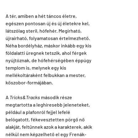
A tér, amiben a hét táncos életre, 
egészen pontosan új és új életekre kel, 
látszólag steril, hófehér. Megírható, 
újraírható, folyamatosan értelmezhető. 
Néha bordélyház, máskor inkább egy kis 
földalatti üregnek tetszik, ahol férgek 
nyújtóznak, de hófehérségében éppúgy 
templom is, melynek egy kis 
mellékoltáraként felbukkan a mester, 
kőszobor-formájában.
A 
Tricks&Tracks
 második része 
megtartotta a leghíresebb jeleneteket, 
például a plafonról fejjel lefelé 
belógatott, fékevesztetten pörgő nő 
alakját, feltűnnek azok a karakterek, akik 
nélkül nem képzelhető el egy Frenák-