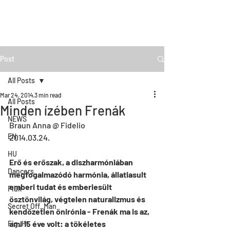
Post
All Posts
Mar 24, 2014
3 min read
All Posts
Minden ízében Frenák
NEWS
Braun Anna @ Fidelio
EN
2014.03.24. 
HU
Erő és erőszak, a diszharmóniában 
Dancers
megfogalmazódó harmónia, állatiasult 
emberi tudat és emberiesült 
Fiúk
ösztönvilág, végtelen naturalizmus és 
Secret Off_Man
kendőzetlen önirónia - Frenák ma is az, 
ami 15 éve volt: a tökéletes 
Fig_Ht