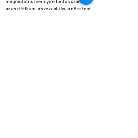
megmutatni, mennyire fontos számára 
az esztétikum, a szexualitás, a pőre test 
gyönyörűsége és gyönyöre. Kegyetlen 
álláspont ez, amivel visszatért - ha 
egyáltalán elmaradt az elmúlt években - 
a „kegyetlen tánc", a nyelv, amit a 
francia-magyar koreográfus használ. A 
Tricks&Tracks2. olyan világot teremt, 
amiben senki sem akar élni. A 
Tricks&Tracks2
. olyan világot teremt, 
amiben mindenkinek élnie kell. Ha 
észreveszi.
Forrás: https://fidelio.hu/tanc/minden-
izeben-frenak-43360.html
HU
Tricks&Tracks