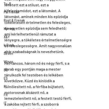
To_R
lehetett ezt a stílust, ezt a 
kifejezésmódot, ezt a látomást. A 
Pal Frenak
látomást, aminek minden kis epizódja 
Rost & Frenak
tökéletesen értelmetlen és felesleges, 
de egyetlen epizódja sem feledhető; 
Hymen
ami kérlelhetetlenül rámutat a 
X&Y
lényegre, a tökéletes értelmetlenségre 
k.Rush
és feleslegességre. Amit nagyvonalúan 
akár szabadságnak is nevezhetünk.
Seven
Wings
Hét táncos, három nő és négy férfi, s a 
darab egy pontján maga a mester 
DE
tárulkozik fel testében és lelkében 
ES
kivetkőzve. Küzd és kínlódik a 
túlnőiesített nő, a férfiba bújtatott, 
FI
motorosnak álcázott nő, a 
FR
lemeztelenített nő, a festett testű férfi, 
IT
a zakóba rejtett férfi, a szoborrá 