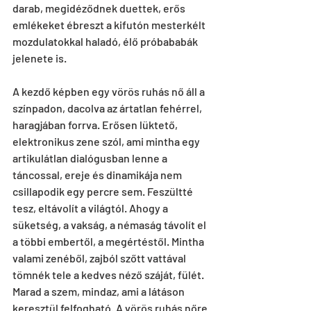
darab, megidéződnek duettek, erős 
emlékeket ébreszt a kifutón mesterkélt 
mozdulatokkal haladó, élő próbababák 
jelenete is.
A kezdő képben egy vörös ruhás nő áll a 
színpadon, dacolva az ártatlan fehérrel, 
haragjában forrva. Erősen lüktető, 
elektronikus zene szól, ami mintha egy 
artikulátlan dialógusban lenne a 
táncossal, ereje és dinamikája nem 
csillapodik egy percre sem. Feszültté 
tesz, eltávolít a világtól. Ahogy a 
süketség, a vakság, a némaság távolít el 
a többi embertől, a megértéstől. Mintha 
valami zenéből, zajból szőtt vattával 
tömnék tele a kedves néző száját, fülét. 
Marad a szem, mindaz, ami a látáson 
keresztül felfogható. A vörös ruhás nőre 