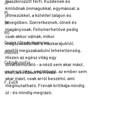
maszkírozott férfi. Küzdenek és 
JP
kínlódnak önmagukkal, egymással, a 
PL
jelmezükkel, a kötéllel talajon és 
levegőben. Szeretkeznek, ölnek és 
SK
magányosak. Felismerhetővé pedig 
RO
csak akkor válnak, mikor 
Csajok / Credo Hysterica
megszabadulnak a maskarájuktól, 
amitől megszabadulni lehetetlenség. 
Instinct
Hiszen az egész világ egy 
CrAzyRunnErs
divatbemutató - a néző sem akar mást, 
csak azt látni, ami látható, az ember sem 
Who Cares About Pál Frenák
akar mást, csak arról beszélni, ami 
F_EvER
megmutatható. Frenák kritikája mindig 
ül - és mindig megrázó.