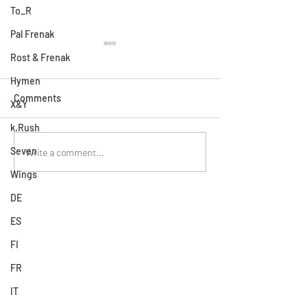
To_R
Pal Frenak
Rost & Frenak
Hymen
Comments
X&Y
k.Rush
Seven
A pillanatot megélve kell
Világokat köt ös
Write a comment...
jelen lenni a színpadon
koreográfiákkal
Wings
DE
ES
FI
FR
IT