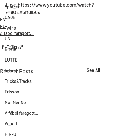
Link: https://www.youtube.com/watch?
Spid_er
v=9OEA5M6lb0s
CAGE
EN
HU
Twins
A fából faragott...
UN
Birdie
LUTTE
Recent Posts
See All
InTimE
Tricks&Tracks
Frisson
MenNonNo
A fából faragott...
W_ALL
HIR-O