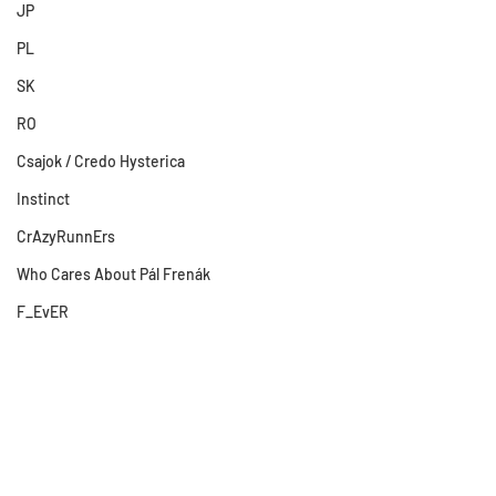
JP
PL
SK
RO
Csajok / Credo Hysterica
Instinct
CrAzyRunnErs
Who Cares About Pál Frenák
F_EvER