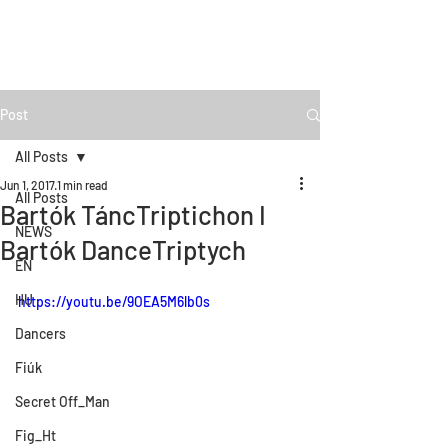
Post
All Posts
Jun 1, 2017
1 min read
All Posts
Bartók TáncTriptichon I
NEWS
Bartók DanceTriptych
EN
HU
https://youtu.be/9OEA5M6lb0s
Dancers
Fiúk
Secret Off_Man
Fig_Ht