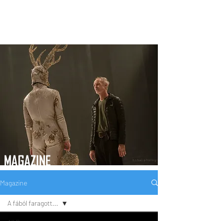
MAGAZINE
Magazine
A fából faragott...