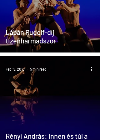
Lábán Rudolf-díj
tizenharmadszor
Feb 19, 2018
5 min read
Rényi András: Innen és túl a