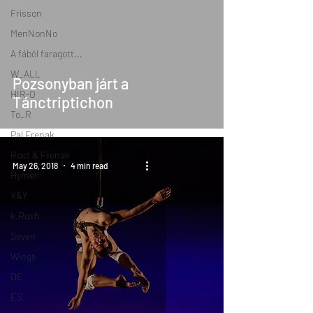
Frisson
MenNonNo
A fából faragott...
W_ALL
Pozsonyban járt a
HIR-O
Tánctriptichon
To_R
Pal Frenak
Rost & Frenak
May 26, 2018
4 min read
Hymen
X&Y
k.Rush
Seven
Wings
DE
ES