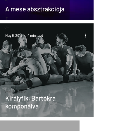
FI
A mese absztrakciója
FR
IT
JP
PL
May 6, 2018
4 min read
SK
RO
Csajok / Credo
Hysterica
Instinct
CrAzyRunnErs
Who Cares About Pál
Frenák
Királyfik, Bartókra
komponálva
F_EvER