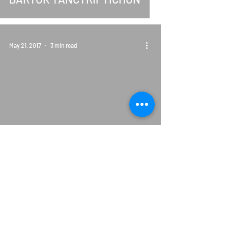
May 21, 2017
3 min read
Követni, mit az ősök követtek
May 15, 2017
4 min read