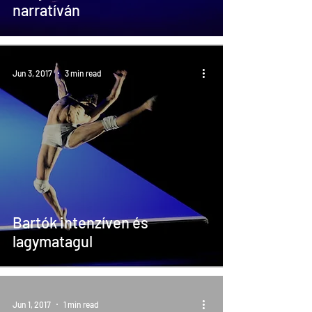
narratíván
Jun 3, 2017
3 min read
Bartók intenzíven és
lagymatagul
Jun 1, 2017
1 min read