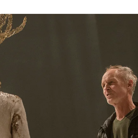
k
The Company
Performances
Education Progra