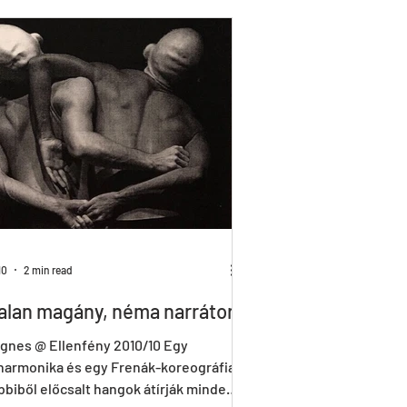
_ALL
HIR-O
To_R
10
2 min read
alan magány, néma narrátor
gnes @ Ellenfény 2010/10 Egy
harmonika és egy Frenák-koreográfia.
bbiből előcsalt hangok átírják minden