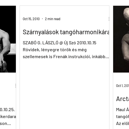
Tricks&Tracks
Frisson
MenNonNo
A fából faragott...
W
Oct 15, 2010
2 min read
Szárnyalások tangóharmonikára
ymen
X&Y
k.Rush
Seven
Wings
DE
ES
SZABÓ G. LÁSZLÓ @ Új Szó 2010.10.15
Rövidek, lényegre törők és még
szellemesek is Frenák instrukciói, inkább
csak biztatja, finoman...
Oct 1, 20
Arct
.10.25. A
Maul Á
ikerdarab
tangó
lson
Az elő