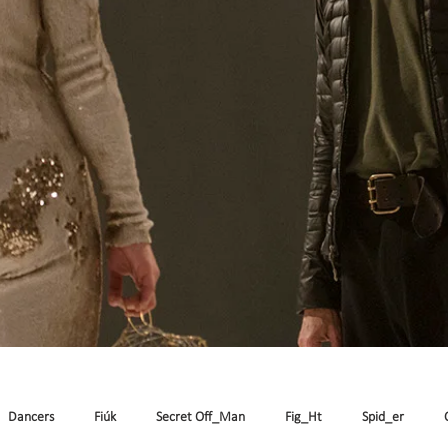
Dancers
Fiúk
Secret Off_Man
Fig_Ht
Spid_er