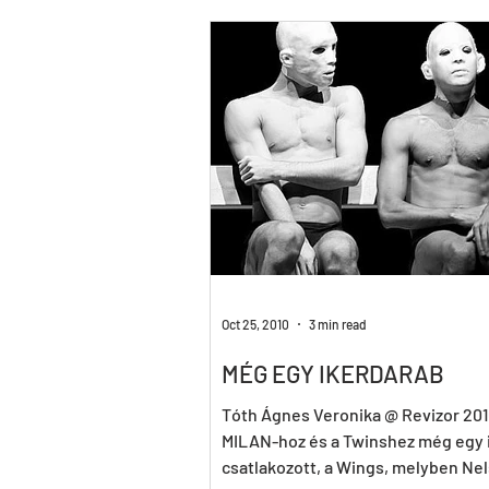
Birdie
LUTTE
InTimE
Pal Frenak
Rost & Frenak
H
Oct 25, 2010
3 min read
MÉG EGY IKERDARAB
Tóth Ágnes Veronika @ Revizor 2010
MILAN-hoz és a Twinshez még egy 
csatlakozott, a Wings, melyben Ne