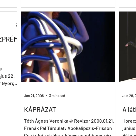
Andrea
Hegyes
Társula
SZPRÉM
s
jus 22.
 György,
Jan 21, 2008
3 min read
Jun 29, 
KÁPRÁZAT
A lá
Tóth Ágnes Veronika @ Revizor 2008.01.21.
Horec
Frenák Pál Társulat: Apokalipszis-Frisson
június
Csirkefej, gázálarc, kényszerzubbony, piros
Pál ne