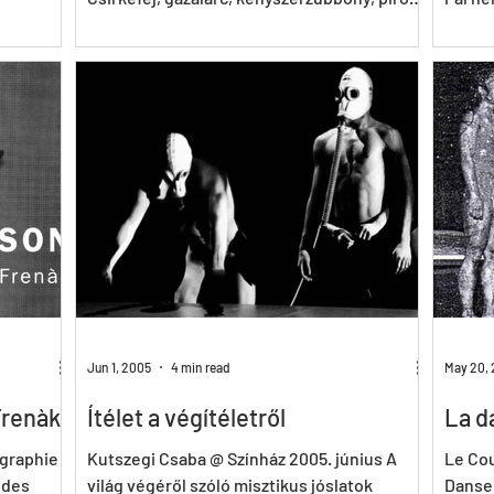
festék:...
egy cs
Jun 1, 2005
4 min read
May 20,
Frenàk
Ítélet a végítéletről
La d
égraphie
Kutszegi Csaba @ Színház 2005. június A
Le Cou
 des
világ végéről szóló misztikus jóslatok
Danser