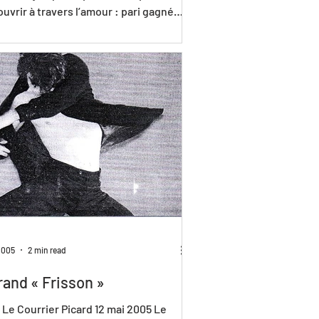
uvrir à travers l’amour : pari gagné
...
2005
2 min read
rand « Frisson »
 Le Courrier Picard 12 mai 2005 Le