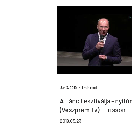
Birdie
LUTTE
InTimE
Pal Frenak
Rost & Frenak
H
Jun 3, 2019
1 min read
A Tánc Fesztiválja - nyitó
(Veszprém Tv) - Frisson
2019.05.23