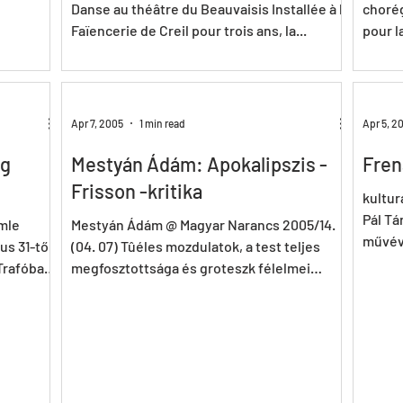
Danse au théâtre du Beauvaisis Installée à la
chorég
Faïencerie de Creil pour trois ans, la...
pour l
créatio
Apr 7, 2005
1 min read
Apr 5, 2
og
Mestyán Ádám: Apokalipszis -
Fren
Frisson -kritika
kultur
Pál Tá
mle
Mestyán Ádám @ Magyar Narancs 2005/14.
művéve
us 31-től
(04. 07) Tûéles mozdulatok, a test teljes
(borzo
 Trafóban.
megfosztottsága és groteszk félelmei
jellemzik a Frenák...