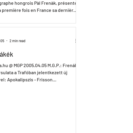
raphe hongrois Pàl Frenàk, présente
a première fois en France sa dernière
n....
005
2 min read
ákék
a.hu @ MGP 2005.04.05 M.G.P.: Frenák
rsulata a Trafóban jelentkezett új
l: Apokalipszis - Frisson
ngás). Amikor...