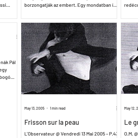
ssi
borzongatják az embert. Egy mondatban így
redéco
lehet értelmezni...
pour la
enák Pál
 egy
obogó
May 13, 2005
1 min read
May 12, 
Frisson sur la peau
Le g
L’Observateur @ Vendredi 13 Mai 2005 – P.43
O.M. @