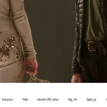
Dancers
Fiúk
Secret Off_Man
Fig_Ht
Spid_er