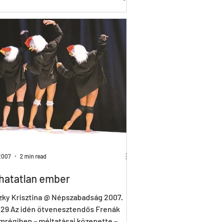
, Gemza Péter, Kerekes Blanka,
halmi László – Fődíj: Frenák Pál
t –...
2007
2 min read
thatatlan ember
zky Krisztina @ Népszabadság 2007.
 29 Az idén ötvenesztendős Frenák
mrégiben – méltatásai közepette –