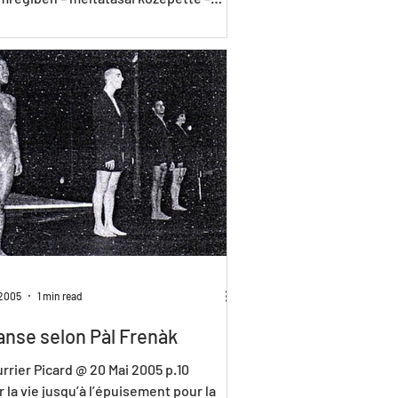
üggesztő...
 2005
1 min read
anse selon Pàl Frenàk
rrier Picard @ 20 Mai 2005 p.10
 la vie jusqu’à l’épuisement pour la