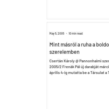
May 5, 2005
10 min read
Mint másról a ruha a bold
szerelemben
Csertán Károly @ Pannonhalmi sze
2005/2 Frenák Pál új darabját márci
április 4-ig mutatta be a Társulat a
Frenák...