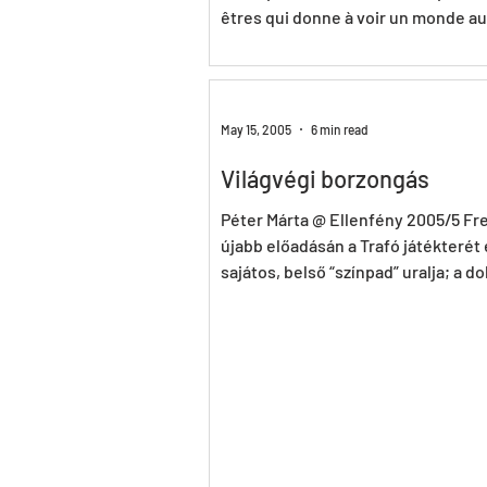
êtres qui donne à voir un monde au
illusoire que...
May 15, 2005
6 min read
Világvégi borzongás
Péter Márta @ Ellenfény 2005/5 Fr
újabb előadásán a Trafó játékterét
sajátos, belső “színpad” uralja; a d
tetejének...