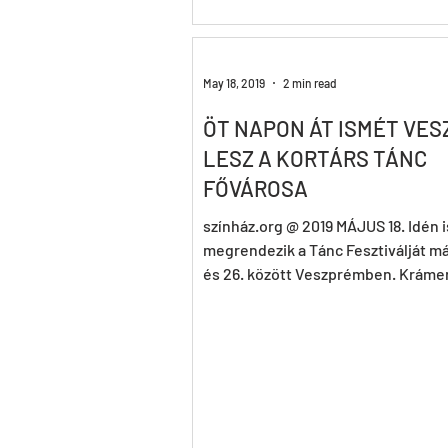
May 18, 2019
2 min read
ÖT NAPON ÁT ISMÉT VE
LESZ A KORTÁRS TÁNC
FŐVÁROSA
színház.org @ 2019 MÁJUS 18. Idén i
megrendezik a Tánc Fesztiválját má
és 26. között Veszprémben. Krámer
a rendezvény...