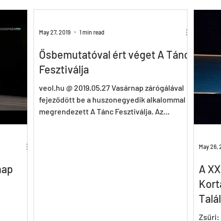
Tricks&Tracks
Frisson
MenNonNo
A fából faragott...
W
May 27, 2019
1 min read
Ősbemutatóval ért véget A Tánc
ymen
X&Y
k.Rush
Seven
Wings
DE
ES
Fesztiválja
veol.hu @ 2019.05.27 Vasárnap zárógálával
fejeződött be a huszonegyedik alkalommal
megrendezett A Tánc Fesztiválja. Az
esemény elején M....
May 26, 
nap
A XX
Kort
Talál
Zsűri: