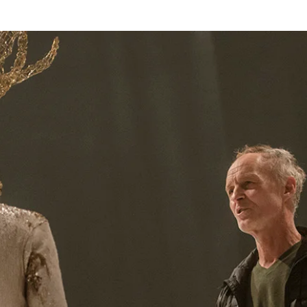
k
The Company
Performances
Education Progra