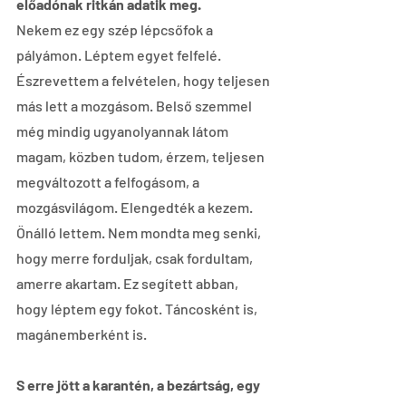
előadónak ritkán adatik meg.
Nekem ez egy szép lépcsőfok a 
pályámon. Léptem egyet felfelé. 
Észrevettem a felvételen, hogy teljesen 
más lett a mozgásom. Belső szemmel 
még mindig ugyanolyannak látom 
magam, közben tudom, érzem, teljesen 
megváltozott a felfogásom, a 
mozgásvilágom. Elengedték a kezem. 
Önálló lettem. Nem mondta meg senki, 
hogy merre forduljak, csak fordultam, 
amerre akartam. Ez segített abban, 
hogy léptem egy fokot. Táncosként is, 
magánemberként is.
S erre jött a karantén, a bezártság, egy 