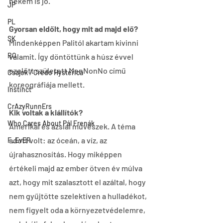
nekem is jó.
JP
PL
Gyorsan eldőlt, hogy mit ad majd elő?
SK
Mindenképpen Palitól akartam kivinni 
RO
valamit. Így döntöttünk a húsz évvel 
ezelőtt született MenNonNo című 
Csajok / Credo Hysterica
koreográfiája mellett.
Instinct
CrAzyRunnErs
Kik voltak a kiállítók?
Who Cares About Pál Frenák
Amerikai és ázsiai művészek. A téma 
adott volt: az óceán, a víz, az 
F_EvER
újrahasznosítás. Hogy miképpen 
értékeli majd az ember ötven év múlva 
azt, hogy mit szalasztott el azáltal, hogy 
nem gyűjtötte szelektíven a hulladékot, 
nem figyelt oda a környezetvédelemre, 