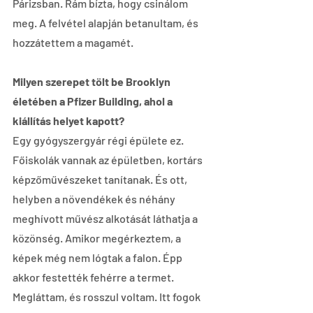
Párizsban. Rám bízta, hogy csinálom 
meg. A felvétel alapján betanultam, és 
hozzátettem a magamét.
Milyen szerepet tölt be Brooklyn 
életében a Pfizer Building, ahol a 
kiállítás helyet kapott?
Egy gyógyszergyár régi épülete ez. 
Főiskolák vannak az épületben, kortárs 
képzőművészeket tanítanak. És ott, 
helyben a növendékek és néhány 
meghívott művész alkotását láthatja a 
közönség. Amikor megérkeztem, a 
képek még nem lógtak a falon. Épp 
akkor festették fehérre a termet. 
Megláttam, és rosszul voltam. Itt fogok 