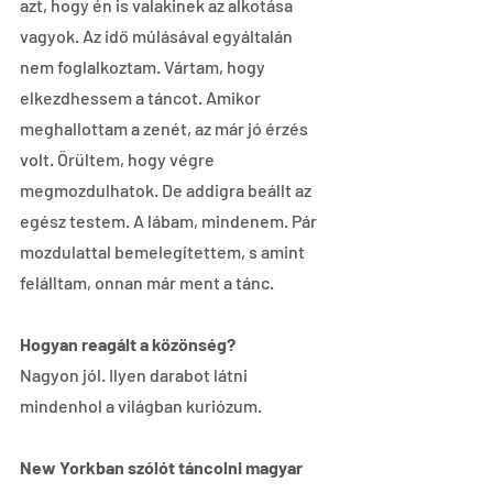
azt, hogy én is valakinek az alkotása 
vagyok. Az idő múlásával egyáltalán 
nem foglalkoztam. Vártam, hogy 
elkezdhessem a táncot. Amikor 
meghallottam a zenét, az már jó érzés 
volt. Örültem, hogy végre 
megmozdulhatok. De addigra beállt az 
egész testem. A lábam, mindenem. Pár 
mozdulattal bemelegítettem, s amint 
felálltam, onnan már ment a tánc.
Hogyan reagált a közönség?
Nagyon jól. Ilyen darabot látni 
mindenhol a világban kuriózum.
New Yorkban szólót táncolni magyar 