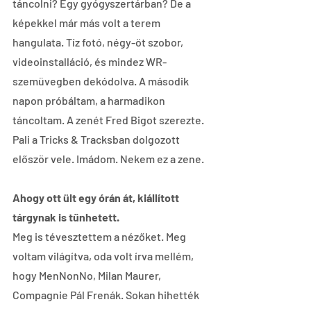
táncolni? Egy gyógyszertárban? De a 
képekkel már más volt a terem 
hangulata. Tíz fotó, négy-öt szobor, 
videoinstalláció, és mindez WR-
szemüvegben dekódolva. A második 
napon próbáltam, a harmadikon 
táncoltam. A zenét Fred Bigot szerezte. 
Pali a Tricks & Tracksban dolgozott 
először vele. Imádom. Nekem ez a zene.
Ahogy ott ült egy órán át, kiállított 
tárgynak is tűnhetett.
Meg is tévesztettem a nézőket. Meg 
voltam világítva, oda volt írva mellém, 
hogy MenNonNo, Milan Maurer, 
Compagnie Pál Frenák. Sokan hihették 