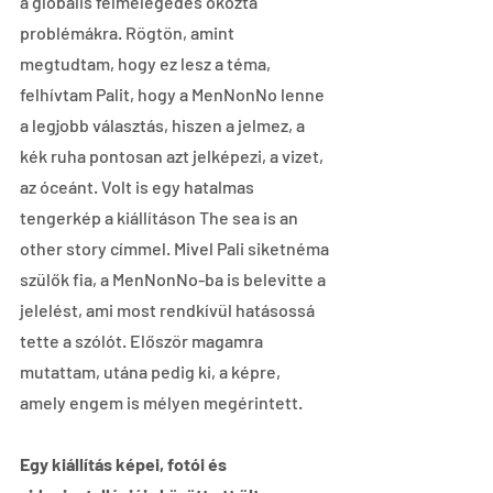
a globális felmelegedés okozta 
problémákra. Rögtön, amint 
megtudtam, hogy ez lesz a téma, 
felhívtam Palit, hogy a MenNonNo lenne 
a legjobb választás, hiszen a jelmez, a 
kék ruha pontosan azt jelképezi, a vizet, 
az óceánt. Volt is egy hatalmas 
tengerkép a kiállításon The sea is an 
other story címmel. Mivel Pali siketnéma 
szülők fia, a MenNonNo-ba is belevitte a 
jelelést, ami most rendkívül hatásossá 
tette a szólót. Először magamra 
mutattam, utána pedig ki, a képre, 
amely engem is mélyen megérintett.
Egy kiállítás képei, fotói és 