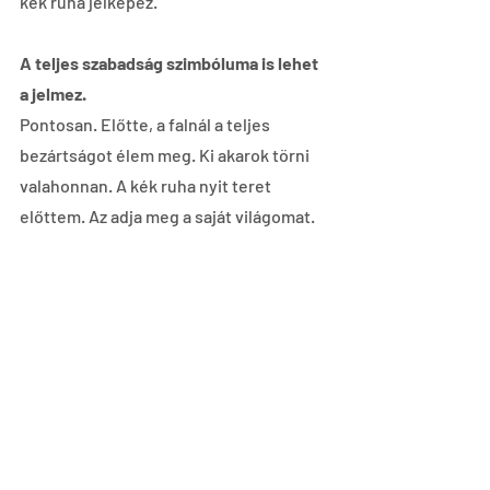
kék ruha jelképez.
A teljes szabadság szimbóluma is lehet 
a jelmez.
Pontosan. Előtte, a falnál a teljes 
bezártságot élem meg. Ki akarok törni 
valahonnan. A kék ruha nyit teret 
előttem. Az adja meg a saját világomat.