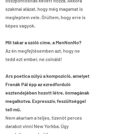
összpontosítás kellett hozzá. Akkora 
szakmai alázat, hogy még magamat is 
megleptem vele. Örültem, hogy erre is 
képes vagyok.
Mit takar a szóló címe, a MenNonNo?
Az én megfejtésemben azt, hogy ne 
tedd ezt ember, ne csináld!
Ars poetica súlyú a kompozíció, amelyet 
Frenák Pál épp az ezredforduló 
esztendejében hozott létre, önmagának 
megalkotva. Expresszív, feszültséggel 
teli mű.
Nem akartam a teljes, tizenöt perces 
darabot vinni New Yorkba. Úgy 