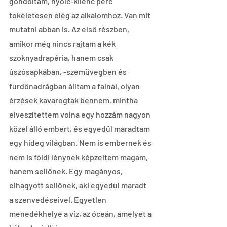
gondoltam, nyolc-kilenc perc 
tökéletesen elég az alkalomhoz. Van mit 
mutatni abban is. Az első részben, 
amikor még nincs rajtam a kék 
szoknyadrapéria, hanem csak 
úszósapkában, -szemüvegben és 
fürdőnadrágban álltam a falnál, olyan 
érzések kavarogtak bennem, mintha 
elveszítettem volna egy hozzám nagyon 
közel álló embert, és egyedül maradtam 
egy hideg világban. Nem is embernek és 
nem is földi lénynek képzeltem magam, 
hanem sellőnek. Egy magányos, 
elhagyott sellőnek, aki egyedül maradt 
a szenvedéseivel. Egyetlen 
menedékhelye a víz, az óceán, amelyet a 