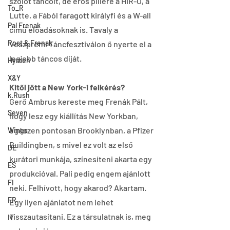
szólót táncolt, de erős pillére a HIR-O, a 
To_R
Lutte, a Fából faragott királyfi és a W-all 
Pal Frenak
című előadásoknak is. Tavaly a 
Rost & Frenak
Veszprémi Táncfesztiválon ő nyerte el a 
legjobb táncos díját.
Hymen
X&Y
Kitől jött a New York-i felkérés?
k.Rush
Gerő Ambrus kereste meg Frenák Pált, 
Seven
hogy lesz egy kiállítás New Yorkban, 
egészen pontosan Brooklynban, a Pfizer 
Wings
Buildingben, s mivel ez volt az első 
DE
kurátori munkája, színesíteni akarta egy 
ES
produkcióval. Pali pedig engem ajánlott 
FI
neki. Felhívott, hogy akarod? Akartam. 
FR
Egy ilyen ajánlatot nem lehet 
visszautasítani. Ez a társulatnak is, meg 
IT