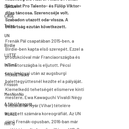
Társulat Pro Talento- és Fülöp Viktor-
Spid_er
díjas táncosa. Szerencséje volt. 
CAGE
Szabadon utazott oda-vissza. A 
Twins
bezártság ezután következett.
UN
Frenák Pál csapatában 2015-ben, a 
Birdie
Birdie-ben kapta első szerepét. Ezzel a 
LUTTE
produkcióval már Franciaországba és 
Németországba is eljutott. Pécsi 
InTimE
tanulmányai után az augsburgi 
Tricks&Tracks
balettegyüttesnél kezdte el a pályáját. 
Frisson
Kiemelkedő tehetségét elismerve kinti 
MenNonNo
mestere, Ewa Kawaguchi Vivaldi Négy 
A fából faragott...
évszakának Nyár (Vihar) tételére 
készített számára koreográfiát. Az UN 
W_ALL
című Frenák-opusban, 2016-ban már 
HIR-O