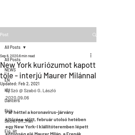
Post
All Posts
Sep 6, 2020
6 min read
All Posts
New York kuriózumot kapott
NEWS
tőle - interjú Maurer Milánnal
EN
Updated:
Feb 2, 2021
Új Szó @ Szabó G. László
HU
2020.09.06
Dancers
Fiúk
Pár héttel a koronavírus-járvány 
kitörése előtt, február utolsó hetében 
Secret Off_Man
egy New York-i kiállítóteremben lépett 
Fig_Ht
közönség elé Maurer Milán, a Frenák 