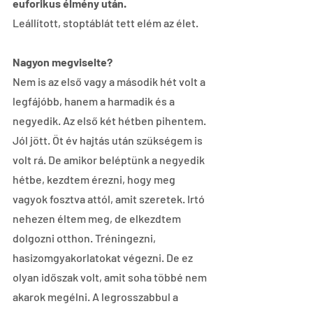
euforikus élmény után.
Leállított, stoptáblát tett elém az élet.
Nagyon megviselte?
Nem is az első vagy a második hét volt a 
legfájóbb, hanem a harmadik és a 
negyedik. Az első két hétben pihentem. 
Jól jött. Öt év hajtás után szükségem is 
volt rá. De amikor beléptünk a negyedik 
hétbe, kezdtem érezni, hogy meg 
vagyok fosztva attól, amit szeretek. Irtó 
nehezen éltem meg, de elkezdtem 
dolgozni otthon. Tréningezni, 
hasizomgyakorlatokat végezni. De ez 
olyan időszak volt, amit soha többé nem 
akarok megélni. A legrosszabbul a 