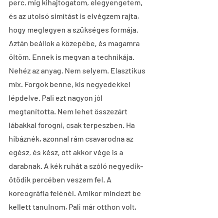
perc, míg kihajtogatom, elegyengetem, 
és az utolsó simítást is elvégzem rajta, 
hogy meglegyen a szükséges formája. 
Aztán beállok a közepébe, és magamra 
öltöm. Ennek is megvan a technikája. 
Nehéz az anyag. Nem selyem. Elasztikus 
mix. Forgok benne, kis negyedekkel 
lépdelve. Pali ezt nagyon jól 
megtanította. Nem lehet összezárt 
lábakkal forogni, csak terpeszben. Ha 
hibáznék, azonnal rám csavarodna az 
egész, és kész, ott akkor vége is a 
darabnak. A kék ruhát a szóló negyedik-
ötödik percében veszem fel. A 
koreográfia felénél. Amikor mindezt be 
kellett tanulnom, Pali már otthon volt, 