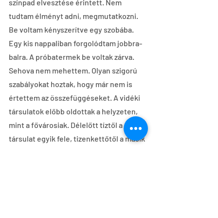
színpad elvesztése érintett. Nem 
tudtam élményt adni, megmutatkozni. 
Be voltam kényszerítve egy szobába. 
Egy kis nappaliban forgolódtam jobbra-
balra. A próbatermek be voltak zárva. 
Sehova nem mehettem. Olyan szigorú 
szabályokat hoztak, hogy már nem is 
értettem az összefüggéseket. A vidéki 
társulatok előbb oldottak a helyzeten, 
mint a fővárosiak. Délelőtt tíztől a 
társulat egyik fele, tizenkettőtől a másik 
fele tréningezett.
Meddig bírta volna türelemmel?
Financiális problémák is felmerültek. Ha 
még egyszer bekövetkezik a teljes 