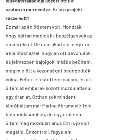
videoinstallációja között ott ült 
szoborrá merevedve. Ez is a projekt 
része volt?
Ez már az én ötletem volt. Mondták, 
hogy bátran menjek ki, beszélgessek az 
emberekkel. De nem akartam megtörni 
a kiállítást azzal, hogy én ott bevonulok, 
és jelmezben bájolgok. Inkább beültem, 
még mielőtt a közönséget beengedték 
volna. Fehérre festettem magam, és ott 
ültem az emberek között mozdulatlanul 
egy órán át. Otthon sok mindent 
kipróbáltam már Marina Abramović-féle 
bolondulásomban, de egy órát nem 
ültem még mozdulatlanul. Ezt is jó volt 
megélni. Önkontroll, fegyelem, 