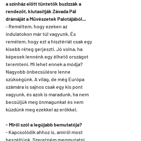
a színház előtt tüntetők buzizzák a 
rendezőt, kiutasítják Závada Pál 
drámáját a Művészetek Palotájából...
- Reméltem, hogy ezeken az 
indulatokon már túl vagyunk. És 
remélem, hogy ezt a hisztériát csak egy 
kisebb réteg gerjeszti. Jó volna, ha 
képesek lennénk egy élhető országot 
teremteni. Mi lehet ennek a módja? 
Nagyobb önbecsülésre lenne 
szükségünk. A világ, de még Európa 
számára is sajnos csak egy kis pont 
vagyunk, és azok is maradunk, ha nem 
becsüljük meg önmagunkat és nem 
küzdünk meg ezekkel az erőkkel. 
- Miről szól a legújabb bemutatója?
- Kapcsolódik ahhoz is, amiről most 
beszéltünk. Szeretném megmutatni, 