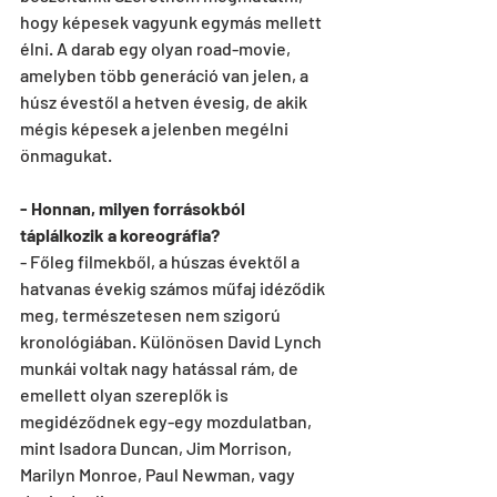
hogy képesek vagyunk egymás mellett 
élni. A darab egy olyan road-movie, 
amelyben több generáció van jelen, a 
húsz évestől a hetven évesig, de akik 
mégis képesek a jelenben megélni 
önmagukat.
- Honnan, milyen forrásokból 
táplálkozik a koreográfia?
- Főleg filmekből, a húszas évektől a 
hatvanas évekig számos műfaj idéződik 
meg, természetesen nem szigorú 
kronológiában. Különösen David Lynch 
munkái voltak nagy hatással rám, de 
emellett olyan szereplők is 
megidéződnek egy-egy mozdulatban, 
mint Isadora Duncan, Jim Morrison, 
Marilyn Monroe, Paul Newman, vagy 