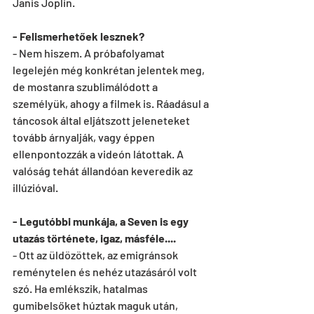
Janis Joplin. 
- Felismerhetőek lesznek?
- Nem hiszem. A próbafolyamat 
legelején még konkrétan jelentek meg, 
de mostanra szublimálódott a 
személyük, ahogy a filmek is. Ráadásul a 
táncosok által eljátszott jeleneteket 
tovább árnyalják, vagy éppen 
ellenpontozzák a videón látottak. A 
valóság tehát állandóan keveredik az 
illúzióval.
- Legutóbbi munkája, a Seven is egy 
utazás története, igaz, másféle....
- Ott az üldözöttek, az emigránsok 
reménytelen és nehéz utazásáról volt 
szó. Ha emlékszik, hatalmas 
gumibelsőket húztak maguk után, 