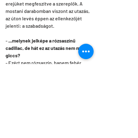
erejüket megfeszítve a szereplők. A 
mostani darabomban viszont az utazás, 
az úton levés éppen az ellenkezőjét 
jelenti: a szabadságot.
-
 ...melynek jelképe a rózsaszínű 
cadillac, de hát ez az utazás nem merő 
giccs?
- Ezért nem rózsaszín, hanem fehér. 
Mindezen túl tovább árnyalja a 
gondolatot, hogy a második világháború 
elől menekülők képe is feltűnik. 
-
 Sőt az atombomba képével zárul a 
darab...
- Ám a nézőnek kell eldönteni, hogy 
melyik valóságszinten történik a 
tragédia. Nem biztos, hogy egy már 
megtörtént esetről van szó, inkább arra 