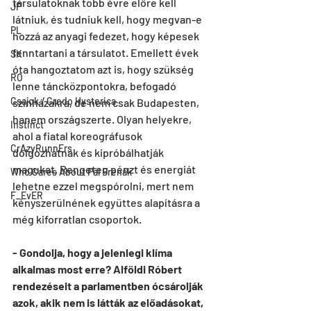
társulatoknak több évre előre kell 
JP
látniuk, és tudniuk kell, hogy megvan-e 
PL
hozzá az anyagi fedezet, hogy képesek 
fenntartani a társulatot. Emellett évek 
SK
óta hangoztatom azt is, hogy szükség 
RO
lenne táncközpontokra, befogadó 
Csajok / Credo Hysterica
színházakra, de nem csak Budapesten, 
hanem országszerte. Olyan helyekre, 
Instinct
ahol a fiatal koreográfusok 
CrAzyRunnErs
dolgozhatnak és kipróbálhatják 
magukat. Rengeteg pénzt és energiát 
Who Cares About Pál Frenák
lehetne ezzel megspórolni, mert nem 
F_EvER
kényszerülnének együttes alapításra a 
még kiforratlan csoportok. 
- Gondolja, hogy a jelenlegi klíma 
alkalmas most erre? Alföldi Róbert 
rendezéseit a parlamentben ócsárolják 
azok, akik nem is látták az előadásokat, 