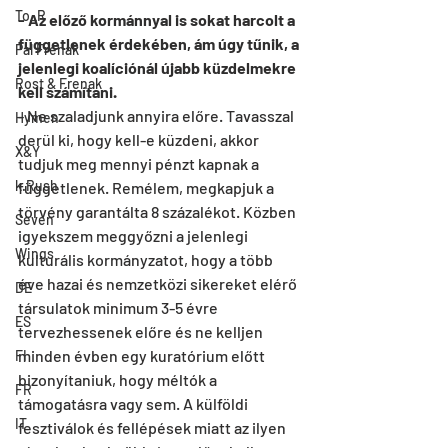
To_R
- Az előző kormánnyal is sokat harcolt a 
függetlenek érdekében, ám úgy tűnik, a 
Pal Frenak
jelenlegi koalíciónál újabb küzdelmekre 
Rost & Frenak
kell számítani.
- Ne szaladjunk annyira előre. Tavasszal 
Hymen
derül ki, hogy kell-e küzdeni, akkor 
X&Y
tudjuk meg mennyi pénzt kapnak a 
k.Rush
függetlenek. Remélem, megkapjuk a 
törvény garantálta 8 százalékot. Közben 
Seven
igyekszem meggyőzni a jelenlegi 
Wings
kulturális kormányzatot, hogy a több 
éve hazai és nemzetközi sikereket elérő 
DE
társulatok minimum 3-5 évre 
ES
tervezhessenek előre és ne kelljen 
minden évben egy kuratórium előtt 
FI
bizonyítaniuk, hogy méltók a 
FR
támogatásra vagy sem. A külföldi 
IT
fesztiválok és fellépések miatt az ilyen 