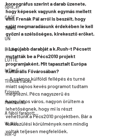
koreográfus szerint a darab üzenete, 
Spid_er
hogy képesek vagyunk egymás mellett 
CAGE
élni. Frenák Pál arról is beszélt, hogy 
saját megmaradásunk érdekében le kell 
Twins
győzni a szélsőséges, kirekesztő erőket.
UN
- Legújabb darabját a k.Rush-t Pécsett 
Birdie
mutatták be a Pécs2010 projekt 
LUTTE
programjaként. Mit tapasztalt Európa 
InTimE
Kulturális Fővárosában?
 - A számos külföldi fellépés és turné 
Tricks&Tracks
miatt sajnos kevés programot tudtam 
Frisson
megnézni. Pécs nagyszerű és 
hangulatos város, nagyon örültem a 
MenNonNo
lehetőségnek, hogy mi is részt 
A fából faragott...
vehettünk a Pécs2010 projektben. Bár a 
felkészülési körülmények nem mindig 
W_ALL
voltak teljesen megfelelőek.
HIR-O