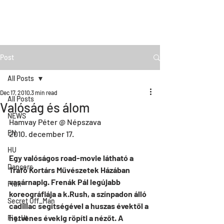
Post
All Posts
Dec 17, 2010
3 min read
All Posts
Valóság és álom
NEWS
Hamvay Péter @ Népszava
EN
2010. december 17.
HU
Egy valóságos road-movie látható a 
Dancers
Trafó Kortárs Művészetek Házában 
vasárnapig. Frenák Pál legújabb 
Fiúk
koreográfiája a k.Rush, a színpadon álló 
Secret Off_Man
cadillac segítségével a huszas évektől a 
hetvenes évekig röpíti a nézőt. A 
Fig_Ht