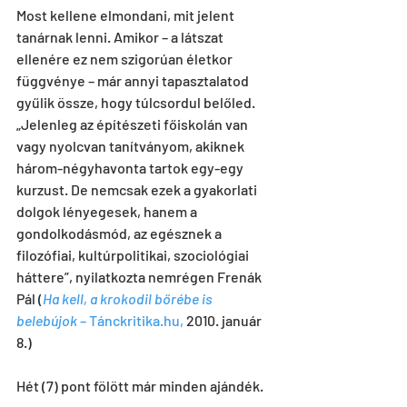
Most kellene elmondani, mit jelent 
tanárnak lenni. Amikor – a látszat 
ellenére ez nem szigorúan életkor 
függvénye – már annyi tapasztalatod 
gyűlik össze, hogy túlcsordul belőled. 
„Jelenleg az építészeti főiskolán van 
vagy nyolcvan tanítványom, akiknek 
három-négyhavonta tartok egy-egy 
kurzust. De nemcsak ezek a gyakorlati 
dolgok lényegesek, hanem a 
gondolkodásmód, az egésznek a 
filozófiai, kultúrpolitikai, szociológiai 
háttere”, nyilatkozta nemrégen Frenák 
Pál (
Ha kell, a krokodil bőrébe is 
belebújok
 – Tánckritika.hu,
 2010. január 
8.)
Hét (7) pont fölött már minden ajándék.