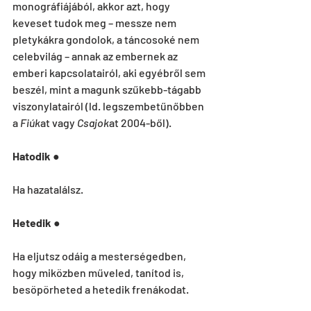
monográfiájából, akkor azt, hogy 
keveset tudok meg – messze nem 
pletykákra gondolok, a táncosoké nem 
celebvilág – annak az embernek az 
emberi kapcsolatairól, aki egyébről sem 
beszél, mint a magunk szűkebb-tágabb 
viszonylatairól (ld. legszembetűnőbben 
a
 Fiúk
at vagy 
Csajok
at 2004-ből).
Hatodik
 ●
Ha hazatalálsz.
Hetedik
 ●
Ha eljutsz odáig a mesterségedben, 
hogy miközben műveled, tanítod is, 
besöpörheted a hetedik frenákodat.