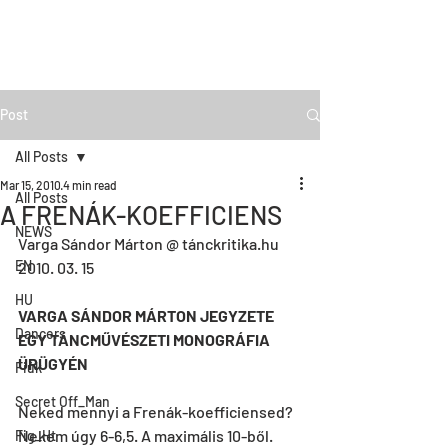
Post
All Posts
Mar 15, 2010
4 min read
All Posts
A FRENÁK-KOEFFICIENS
NEWS
Varga Sándor Márton @ tánckritika.hu
EN
2010. 03. 15
HU
VARGA SÁNDOR MÁRTON JEGYZETE 
Dancers
EGY TÁNCMŰVÉSZETI MONOGRÁFIA 
ÜRÜGYÉN
Fiúk
Secret Off_Man
Neked mennyi a Frenák-koefficiensed?
Nekem úgy 6-6,5. A maximális 10-ből.
Fig_Ht