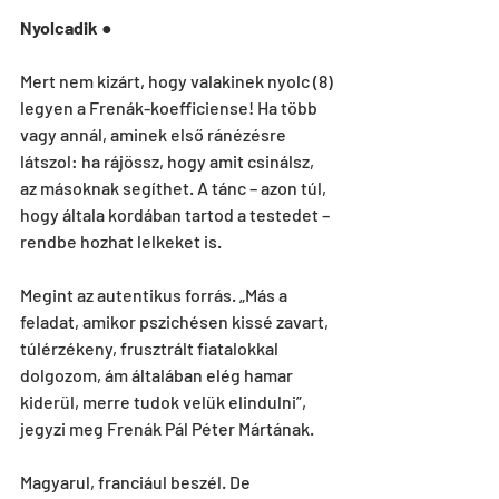
Nyolcadik
 ●
Mert nem kizárt, hogy valakinek nyolc (8) 
legyen a Frenák-koefficiense! Ha több 
vagy annál, aminek első ránézésre 
látszol: ha rájössz, hogy amit csinálsz, 
az másoknak segíthet. A tánc – azon túl, 
hogy általa kordában tartod a testedet – 
rendbe hozhat lelkeket is.
Megint az autentikus forrás. „Más a 
feladat, amikor pszichésen kissé zavart, 
túlérzékeny, frusztrált fiatalokkal 
dolgozom, ám általában elég hamar 
kiderül, merre tudok velük elindulni”, 
jegyzi meg Frenák Pál Péter Mártának.
Magyarul, franciául beszél. De 