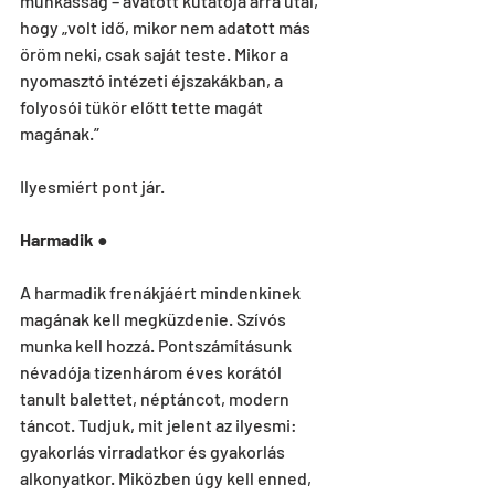
munkásság – avatott kutatója arra utal, 
hogy „volt idő, mikor nem adatott más 
öröm neki, csak saját teste. Mikor a 
nyomasztó intézeti éjszakákban, a 
folyosói tükör előtt tette magát 
magának.”
Ilyesmiért pont jár.
Harmadik
 ●
A harmadik frenákjáért mindenkinek 
magának kell megküzdenie. Szívós 
munka kell hozzá. Pontszámításunk 
névadója tizenhárom éves korától 
tanult balettet, néptáncot, modern 
táncot. Tudjuk, mit jelent az ilyesmi: 
gyakorlás virradatkor és gyakorlás 
alkonyatkor. Miközben úgy kell enned, 