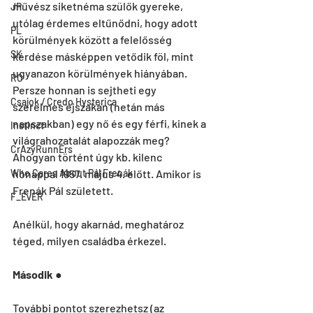
művész siketnéma szülők gyereke, 
JP
utólag érdemes eltűnődni, hogy adott 
PL
körülmények között a felelősség 
SK
kérdése másképpen vetődik föl, mint 
ugyanazon körülmények hiányában. 
RO
Persze honnan is sejtheti egy 
Csajok / Credo Hysterica
szerelmes éjszakán (netán más 
napszakban) egy nő és egy férfi, kinek a 
Instinct
világrahozatalát alapozzák meg? 
CrAzyRunnErs
Ahogyan történt úgy kb. kilenc 
Who Cares About Pál Frenák
hónappal 1957. május 4. előtt. Amikor is 
Frenák Pál született.
F_EvER
Anélkül, hogy akarnád, meghatároz 
téged, milyen családba érkezel.
Második 
●
További pontot szerezhetsz (az 