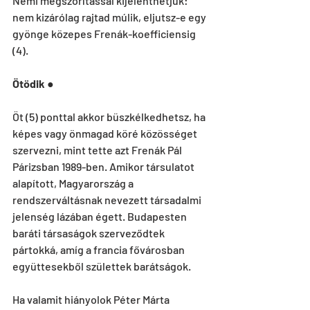
Némi megszorítással kijelenthetjük: 
nem kizárólag rajtad múlik, eljutsz-e egy 
gyönge közepes Frenák-koefficiensig 
(4).
Ötödik 
●
Öt (5) ponttal akkor büszkélkedhetsz, ha 
képes vagy önmagad köré közösséget 
szervezni, mint tette azt Frenák Pál 
Párizsban 1989-ben. Amikor társulatot 
alapított, Magyarország a 
rendszerváltásnak nevezett társadalmi 
jelenség lázában égett. Budapesten 
baráti társaságok szerveződtek 
pártokká, amíg a francia fővárosban 
együttesekből születtek barátságok.
Ha valamit hiányolok Péter Márta 