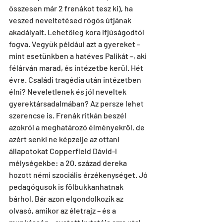
összesen már 2 frenákot tesz ki), ha 
veszed neveltetésed rögös útjának 
akadályait. Lehetőleg kora ifjúságodtól 
fogva. Vegyük például azt a gyereket – 
mint esetünkben a hatéves Palikát –, aki 
félárván marad, és intézetbe kerül. Hét 
évre. Családi tragédia után intézetben 
élni? Neveletlenek és jól neveltek 
gyerektársadalmában? Az persze lehet 
szerencse is. Frenák ritkán beszél 
azokról a meghatározó élményekről, de 
azért senki ne képzelje az ottani 
állapotokat Copperfield Dávid-i 
mélységekbe: a 20. század dereka 
hozott némi szociális érzékenységet. Jó 
pedagógusok is fölbukkanhatnak 
bárhol. Bár azon elgondolkozik az 
olvasó, amikor az életrajz – és a 