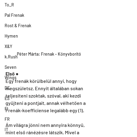
To_R
Pal Frenak
Rost & Frenak
Hymen
X&Y
Péter Márta: Frenak - Könyvborító
k.Rush
Seven
Első 
●
Wings
Egy frenák körülbelül annyi, hogy 
DE
megszületsz. Ennyit általában sokan 
teljesíteni szoktak, szóval, aki kezdi 
ES
gyűjteni a pontjait, annak vélhetően a 
FI
Frenák-koefficiense legalább egy (1).
FR
Ám világra jönni nem annyira könnyű, 
IT
mint első ránézésre látszik. Mivel a 