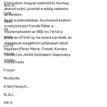
Elmondom, hogyan számold ki, ha meg 
Spid_er
akarod tudni, jutottál-e eddig valamire 
CAGE
az életben.
Segít a számolásban, ha olvasod közben 
Twins
a mélyinterjút Frenák Pállal, a 
UN
műelemzéseket az 1992-es 
Tér
től a 
2008-as 
InTimE
-ig, ha nézed a próbák, az 
Birdie
előadások megállított pillanatait idéző 
LUTTE
képeket (Péter Márta:
 Frenak
. Kortárs 
InTimE
Táncért és Jelölő Színházért Alapítvány, 
2009).
Tricks&Tracks
Frisson
MenNonNo
A fából faragott...
W_ALL
HIR-O