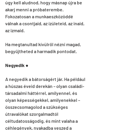
úgy kell aludnod, hogy másnap újra be 
akarj menni a próbaterembe. 
Fokozatosan a munkaeszközöddé 
válnak a csontjaid, az ízületeid, az inaid, 
az izmaid.
Ha megtanultad kívülről nézni magad, 
begyűjtheted a harmadik pontodat.
Negyedik
 ●
A negyedik a bátorságért jár. Ha például 
a húszas éveid derekán – olyan családi-
társadalmi háttérrel, amilyennel, és 
olyan képességekkel, amilyenekkel – 
összecsomagolod a szükséges 
útravalókat szorgalmadtól 
céltudatosságodig, és mint valaha a 
céhlegények, nyakadba veszed a 