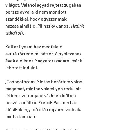
világot. Valahol agyad rejtett zugában 
persze avval a ki nem mondott 
szándékkal, hogy egyszer majd 
hazatalálnál (ld. Pilinszky János: 
Hitünk 
titkairól
).
Kell az ilyesmihez megfelelő 
aktuáltörténelmi háttér. A nyolcvanas 
évek elejének Magyarországáról már ki 
lehetett indulni.
„Tapogatózom. Mintha bezártam volna 
magamat, mintha valamilyen redukált 
létben szoronganék.” Jelen időben 
beszél a múltról Frenák Pál, mert az 
idősíkok egy idő után egybeolvadnak, 
mint a táncban.