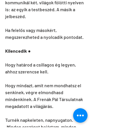
kommunikál két, világok fölötti nyelven 
is: az egyik a testbeszéd. A másik a 
jelbeszéd.
Ha felelős vagy másokért, 
megszerezheted a nyolcadik pontodat.
Kilencedik 
●
Hogy határod a csillagos ég legyen, 
ahhoz szerencse kell.
Hogy mindazt, amit nem mondhatsz el 
senkinek, végre elmondhasd 
mindenkinek. A Frenák Pál Társulatnak 
megadatott a világjárás.
Turnék napkeleten, napnyugaton. 
„Minden országot bejártam, minden 