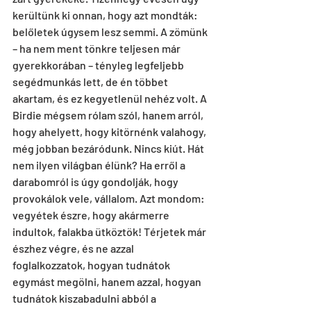
kerültünk ki onnan, hogy azt mondták: 
belőletek úgysem lesz semmi. A zömünk 
– ha nem ment tönkre teljesen már 
gyerekkorában – tényleg legfeljebb 
segédmunkás lett, de én többet 
akartam, és ez kegyetlenül nehéz volt. A 
Birdie mégsem rólam szól, hanem arról, 
hogy ahelyett, hogy kitörnénk valahogy, 
még jobban bezáródunk. Nincs kiút. Hát 
nem ilyen világban élünk? Ha erről a 
darabomról is úgy gondolják, hogy 
provokálok vele, vállalom. Azt mondom: 
vegyétek észre, hogy akármerre 
indultok, falakba ütköztök! Térjetek már 
észhez végre, és ne azzal 
foglalkozzatok, hogyan tudnátok 
egymást megölni, hanem azzal, hogyan 
tudnátok kiszabadulni abból a 