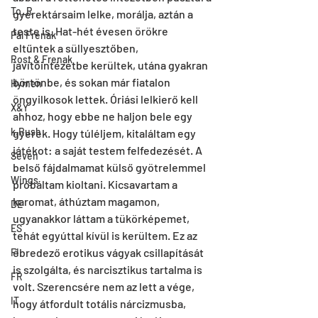
To_R
gyerektársaim lelke, morálja, aztán a 
teste is. Hat-hét évesen örökre 
Pal Frenak
eltűntek a süllyesztőben, 
Rost & Frenak
javítóintézetbe kerültek, utána gyakran 
börtönbe, és sokan már fiatalon 
Hymen
öngyilkosok lettek. Óriási lelkierő kell 
X&Y
ahhoz, hogy ebbe ne haljon bele egy 
k.Rush
gyerek. Hogy túléljem, kitaláltam egy 
játékot: a saját testem felfedezését. A 
Seven
belső fájdalmamat külső gyötrelemmel 
Wings
próbáltam kioltani. Kicsavartam a 
karomat, áthúztam magamon, 
DE
ugyanakkor láttam a tükörképemet, 
ES
tehát egyúttal kívül is kerültem. Ez az 
ébredező erotikus vágyak csillapítását 
FI
is szolgálta, és narcisztikus tartalma is 
FR
volt. Szerencsére nem az lett a vége, 
IT
hogy átfordult totális nárcizmusba, 