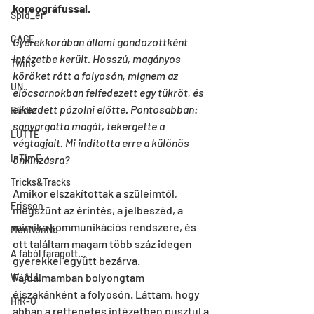
koreográfussal. 
Spid_er
CAGE
Gyerekkorában állami gondozottként 
intézetbe került. Hosszú, magányos 
Twins
köröket rótt a folyosón, mígnem az 
UN
előcsarnokban felfedezett egy tükröt, és 
elkezdett pózolni előtte. Pontosabban: 
Birdie
sanyargatta magát, tekergette a 
LUTTE
végtagjait. Mi indította erre a különös 
InTimE
önkínzásra?
Tricks&Tracks
Amikor elszakítottak a szüleimtől, 
Frisson
megszűnt az érintés, a jelbeszéd, a 
mimika kommunikációs rendszere, és 
MenNonNo
ott találtam magam több száz idegen 
A fából faragott...
gyerekkel együtt bezárva. 
Fájdalmamban bolyongtam 
W_ALL
éjszakánként a folyosón. Láttam, hogy 
HIR-O
abban a rettenetes intézetben pusztul a 