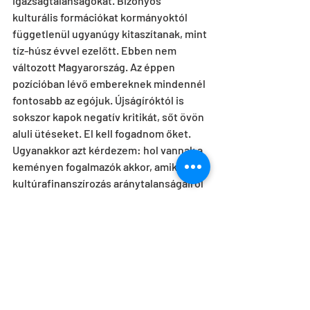
igazságtalanságokat. Bizonyos 
kulturális formációkat kormányoktól 
függetlenül ugyanúgy kitaszítanak, mint 
tíz-húsz évvel ezelőtt. Ebben nem 
változott Magyarország. Az éppen 
pozícióban lévő embereknek mindennél 
fontosabb az egójuk. Újságíróktól is 
sokszor kapok negatív kritikát, sőt övön 
aluli ütéseket. El kell fogadnom őket. 
Ugyanakkor azt kérdezem: hol vannak a 
keményen fogalmazók akkor, amikor a 
kultúrafinanszírozás aránytalanságairól 
van szó?
Bármerre nézek, azt látom, hogy nem a 
minőség, hanem a mennyiség uralja a 
kultúrát. Senkit nem akarok 
megbántani, de felháborít, amikor a 
színpadot degeszre tömik, viszont 
hiányzik a mondanivaló. Megőrülök, ha 