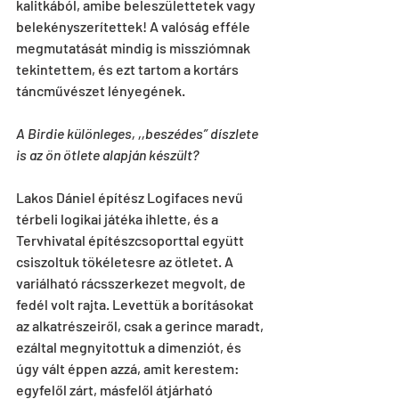
kalitkából, amibe beleszülettetek vagy 
belekényszerítettek! A valóság efféle 
megmutatását mindig is missziómnak 
tekintettem, és ezt tartom a kortárs 
táncművészet lényegének.
A Birdie különleges, ,,beszédes” díszlete 
is az ön ötlete alapján készült?
Lakos Dániel építész Logifaces nevű 
térbeli logikai játéka ihlette, és a 
Tervhivatal építészcsoporttal együtt 
csiszoltuk tökéletesre az ötletet. A 
variálható rácsszerkezet megvolt, de 
fedél volt rajta. Levettük a borításokat 
az alkatrészeiről, csak a gerince maradt, 
ezáltal megnyitottuk a dimenziót, és 
úgy vált éppen azzá, amit kerestem: 
egyfelől zárt, másfelől átjárható 