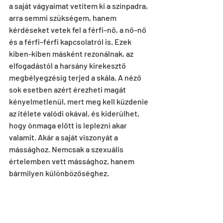
a saját vágyaimat vetítem ki a színpadra, 
arra semmi szükségem, hanem 
kérdéseket vetek fel a férfi–nő, a nő–nő 
és a férfi–férfi kapcsolatról is. Ezek 
kiben-kiben másként rezonálnak, az 
elfogadástól a harsány kirekesztő 
megbélyegzésig terjed a skála. A néző 
sok esetben azért érezheti magát 
kényelmetlenül, mert meg kell küzdenie 
az ítélete valódi okával, és kiderülhet, 
hogy önmaga előtt is leplezni akar 
valamit. Akár a saját viszonyát a 
mássághoz. Nemcsak a szexuális 
értelemben vett mássághoz, hanem 
bármilyen különbözőséghez. 