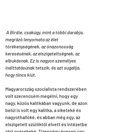
A Birdie, csakúgy, mint a többi darabja, 
megrázó lenyomata az élet 
törékenységének, az önazonosság 
keresésének, az elszigeteltségnek, az 
elbukásnak. Ez is nagyon személyes 
indíttatásúnak tetszik, és azt sugallja, 
hogy nincs kiút.
Magyarország szocialista rendszerében 
volt szerencsém megélni, hogy egy 
nagy, közös kalitkában vagyunk, de azon 
belül is volt egy kalitka, a siketeké és 
nagyothallóké, és abban még egy, az 
elszigetelt szülőktől elvett és intézetbe 
zárt gyerekeké. Tizennégy évesen úgy 