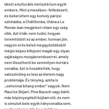
látott a kulturális minisztérium egyik 
embere. Mint a mesében: felfedezett, 
és bekerültem egy komoly párizsi 
színházba, a Châtillonba. Utána a Le 
Monde-ban megjelent rólam egy szép 
cikk. Azt írták, nem tudni, hogyan 
teremtődött ez az ember, honnan jön, 
nagyon erős belső meggyőződésből 
mégis képes kifejezni magát egy olyan 
sajátságos mozgásrendszerrel, amely 
nem illeszthető be semmilyen kortárs 
vonalba. Azt is hozzátették, hogy 
valószínűleg ez lesz az életem nagy 
problémája. És tényleg, azóta is 
,,sehonnai bitang ember” vagyok. Nem 
Maurice Béjart, Pina Bausch vagy bárki 
más köpönyegéből bújtam elő, és nem 
is simulok bele egyik irányvonalba sem, 