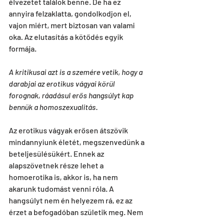
élvezetet találok benne. De ha ez 
annyira felzaklatta, gondolkodjon el, 
vajon miért, mert biztosan van valami 
oka. Az elutasítás a kötődés egyik 
formája.
A kritikusai azt is a szemére vetik, hogy a 
darabjai az erotikus vágyai körül 
forognak, ráadásul erős hangsúlyt kap 
bennük a homoszexualitás.
Az erotikus vágyak erősen átszövik 
mindannyiunk életét, megszenvedünk a 
beteljesülésükért. Ennek az 
alapszövetnek része lehet a 
homoerotika is, akkor is, ha nem 
akarunk tudomást venni róla. A 
hangsúlyt nem én helyezem rá, ez az 
érzet a befogadóban születik meg. Nem 