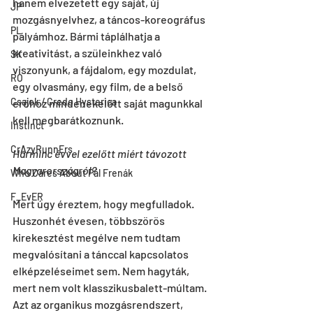
hanem elvezetett egy saját, új 
JP
mozgásnyelvhez, a táncos-koreográfus 
PL
pályámhoz. Bármi táplálhatja a 
kreativitást, a szüleinkhez való 
SK
viszonyunk, a fájdalom, egy mozdulat, 
RO
egy olvasmány, egy film, de a belső 
Csajok / Credo Hysterica
erőhöz mindenekelőtt saját magunkkal 
kell megbarátkoznunk.
Instinct
CrAzyRunnErs
Harminc évvel ezelőtt miért távozott 
Magyarországról?
Who Cares About Pál Frenák
F_EvER
Mert úgy éreztem, hogy megfulladok. 
Huszonhét évesen, többszörös 
kirekesztést megélve nem tudtam 
megvalósítani a tánccal kapcsolatos 
elképzeléseimet sem. Nem hagyták, 
mert nem volt klasszikusbalett-múltam. 
Azt az organikus mozgásrendszert, 