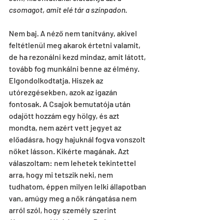
csomagot, amit elé tár a színpadon.
Nem baj. A néző nem tanítvány, akivel 
feltétlenül meg akarok értetni valamit, 
de ha rezonálni kezd mindaz, amit látott, 
tovább fog munkálni benne az élmény. 
Elgondolkodtatja. Hiszek az 
utórezgésekben, azok az igazán 
fontosak. A Csajok bemutatója után 
odajött hozzám egy hölgy, és azt 
mondta, nem azért vett jegyet az 
előadásra, hogy hajuknál fogva vonszolt 
nőket lásson. Kikérte magának. Azt 
válaszoltam: nem lehetek tekintettel 
arra, hogy mi tetszik neki, nem 
tudhatom, éppen milyen lelki állapotban 
van, amúgy meg a nők rángatása nem 
arról szól, hogy személy szerint 