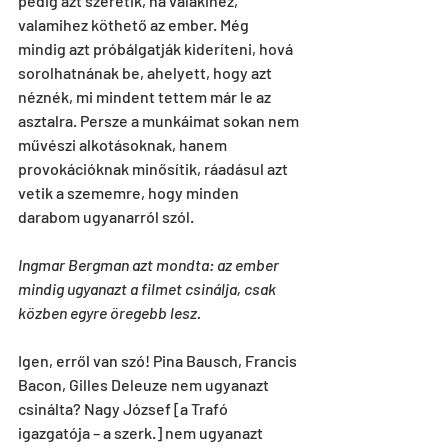
pedig azt szeretik, ha valakihez, 
valamihez köthető az ember. Még 
mindig azt próbálgatják kideríteni, hová 
sorolhatnának be, ahelyett, hogy azt 
néznék, mi mindent tettem már le az 
asztalra. Persze a munkáimat sokan nem 
művészi alkotásoknak, hanem 
provokációknak minősítik, ráadásul azt 
vetik a szememre, hogy minden 
darabom ugyanarról szól.
Ingmar Bergman azt mondta: az ember 
mindig ugyanazt a filmet csinálja, csak 
közben egyre öregebb lesz.
Igen, erről van szó! Pina Bausch, Francis 
Bacon, Gilles Deleuze nem ugyanazt 
csinálta? Nagy József [a Trafó 
igazgatója – a szerk.] nem ugyanazt 