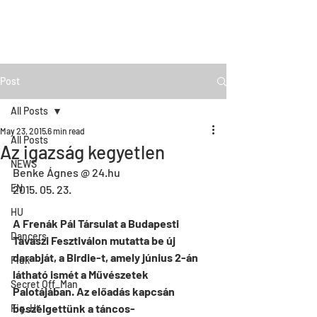
Post
All Posts
May 23, 2015
6 min read
All Posts
Az igazság kegyetlen
NEWS
Benke Ágnes @ 24.hu
EN
2015. 05. 23.
HU
A Frenák Pál Társulat a Budapesti 
Dancers
Tavaszi Fesztiválon mutatta be új 
darabját, a Birdie-t, amely június 2-án 
Fiúk
látható ismét a Művészetek 
Secret Off_Man
Palotájában. Az előadás kapcsán 
beszélgettünk a táncos-
Fig_Ht