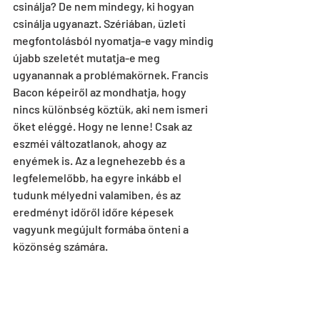
csinálja? De nem mindegy, ki hogyan 
csinálja ugyanazt. Szériában, üzleti 
megfontolásból nyomatja-e vagy mindig 
újabb szeletét mutatja-e meg 
ugyanannak a problémakörnek. Francis 
Bacon képeiről az mondhatja, hogy 
nincs különbség köztük, aki nem ismeri 
őket eléggé. Hogy ne lenne! Csak az 
eszméi változatlanok, ahogy az 
enyémek is. Az a legnehezebb és a 
legfelemelőbb, ha egyre inkább el 
tudunk mélyedni valamiben, és az 
eredményt időről időre képesek 
vagyunk megújult formába önteni a 
közönség számára. 