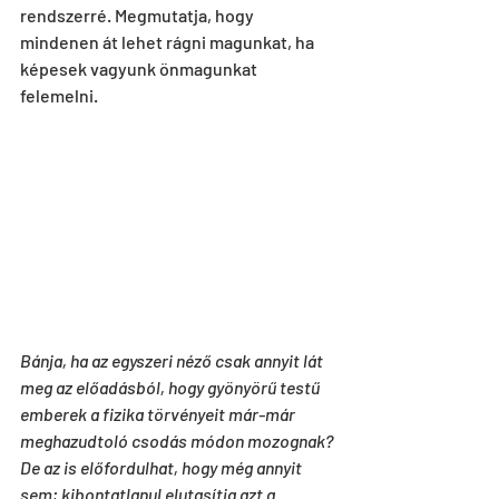
rendszerré. Megmutatja, hogy 
mindenen át lehet rágni magunkat, ha 
képesek vagyunk önmagunkat 
felemelni. 
Bánja, ha az egyszeri néző csak annyit lát 
meg az előadásból, hogy gyönyörű testű 
emberek a fizika törvényeit már-már 
meghazudtoló csodás módon mozognak? 
De az is előfordulhat, hogy még annyit 
sem; kibontatlanul elutasítja azt a 