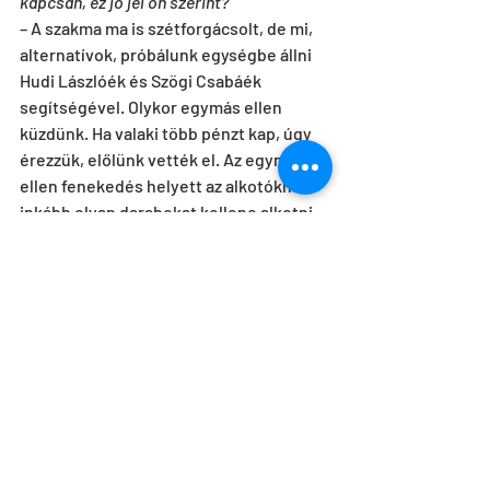
kapcsán, ez jó jel ön szerint?
– A szakma ma is szétforgácsolt, de mi, 
alternatívok, próbálunk egységbe állni 
Hudi Lászlóék és Szögi Csabáék 
segítségével. Olykor egymás ellen 
küzdünk. Ha valaki több pénzt kap, úgy 
érezzük, előlünk vették el. Az egymás 
ellen fenekedés helyett az alkotóknak 
inkább olyan darabokat kellene alkotni, 
amelyek külföldön is keresettek. Az 
államnak pedig minden ﬁ llér után meg 
kellene kérdezni: Te mit teszel hozzá? 
Dialógus kellene a szakmán belül, a 
világban való tájékozottság a táncosok 
oldaláról, és bátorság a kultúrpolitika 
részéről. Franciaországban meglépték, 
hogy újító szellemű, friss alkotóknak 
adtak patinás intézményeket. A párizsi 
opera minden évben meghív egy-egy 