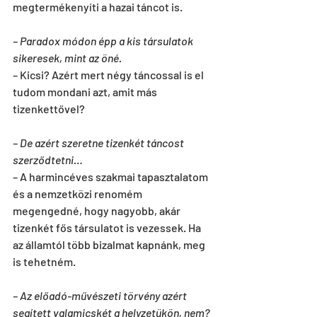
megtermékenyíti a hazai táncot is.
– Paradox módon épp a kis társulatok 
sikeresek, mint az öné.
– Kicsi? Azért mert négy táncossal is el 
tudom mondani azt, amit más 
tizenkettővel?
– De azért szeretne tizenkét táncost 
szerződtetni…
– A harmincéves szakmai tapasztalatom 
és a nemzetközi renomém 
megengedné, hogy nagyobb, akár 
tizenkét fős társulatot is vezessek. Ha 
az államtól több bizalmat kapnánk, meg 
is tehetném.
– Az előadó-művészeti törvény azért 
segített valamicskét a helyzetükön, nem?