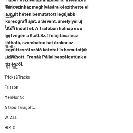
Spid_er
Táncszínház meghívására készíthette el 
a múlt héten bemutatott legújabb 
CAGE
koreográﬁ áját, a Sevent, amelylyel új 
Twins
úton indult el. A Trafóban holnap és a 
hétvégén a K.áO.Sz.! felújítása lesz 
UN
látható, szombaton hat órakor az 
Birdie
együttesről szóló kötetet is bemutatják 
ugyanott. Frenák Pállal beszélgetünk a 
LUTTE
tíz évről.
InTimE
Tricks&Tracks
Frisson
MenNonNo
A fából faragott...
W_ALL
HIR-O