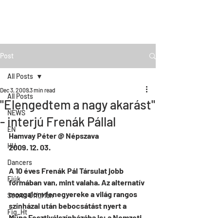
Post
All Posts
Dec 3, 2009
3 min read
All Posts
"Elengedtem a nagy akarást"
NEWS
- interjú Frenák Pállal
EN
Hamvay Péter @ Népszava 
HU
2009. 12. 03.
Dancers
A 10 éves Frenák Pál Társulat jobb 
Fiúk
formában van, mint valaha. Az alternatív 
mozgalom fenegyereke a világ rangos 
Secret Off_Man
színházai után bebocsátást nyert a 
Fig_Ht
Müpa Fesztiválszínházába is: a Nemzeti 