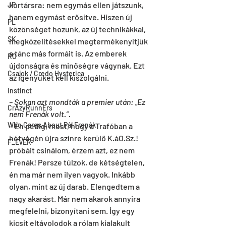
kortársra: nem egymás ellen játszunk, 
JP
hanem egymást erősítve. Hiszen új 
PL
közönséget hozunk, az új technikákkal, 
SK
megközelítésekkel megtermékenyítjük 
a tánc más formáit is. Az emberek 
RO
újdonságra és minőségre vágynak. Ezt 
Csajok / Credo Hysterica
az igényüket kell kiszolgálni.
Instinct
– Sokan azt mondták a premier után: „Ez 
CrAzyRunnErs
nem Frenák volt.”.
Who Cares About Pál Frenák
– Én pedig, most, hogy a Trafóban a 
hétvégén újra színre kerülő K.áO.Sz.! 
F_EvER
próbáit csinálom, érzem azt, ez nem 
Frenák! Persze túlzok, de kétségtelen, 
én ma már nem ilyen vagyok. Inkább 
olyan, mint az új darab. Elengedtem a 
nagy akarást. Már nem akarok annyira 
megfelelni, bizonyítani sem. Így egy 
kicsit eltávolodok a rólam kialakult 