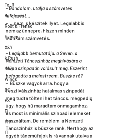
To_R
–
Gondolom, utálja a számvetés 
kifejezést…
Pal Frenak
–  …nem is készítek ilyet. Legalábbis 
Rost & Frenak
nem az ünnepre, hiszen minden 
Hymen
munkám számvetés. 
X&Y
– 
Legújabb bemutatója, a Seven, a 
k.Rush
Nemzeti Táncszínház meghívására a 
Müpa színpadán valósult meg. Eszerint 
Seven
befogadta a mainstream. Büszke rá?
Wings
–  Büszke vagyok arra, hogy a 
DE
Fesztiválszínház hatalmas színpadát 
meg tudta tölteni hét táncos, mégpedig 
ES
úgy, hogy hű maradtam önmagamhoz, 
FI
és most is minimális színpadi elemeket 
használtam. De remélem, a Nemzeti 
FR
Táncszínház is büszke ránk. Merthogy az 
IT
egyéb táncműfajok is rá vannak utalva a 