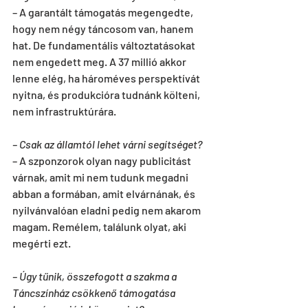
– A garantált támogatás megengedte, 
hogy nem négy táncosom van, hanem 
hat. De fundamentális változtatásokat 
nem engedett meg. A 37 millió akkor 
lenne elég, ha hároméves perspektívát 
nyitna, és produkcióra tudnánk költeni, 
nem infrastruktúrára.
– Csak az államtól lehet várni segítséget?
– A szponzorok olyan nagy publicitást 
várnak, amit mi nem tudunk megadni 
abban a formában, amit elvárnának, és 
nyilvánvalóan eladni pedig nem akarom 
magam. Remélem, találunk olyat, aki 
megérti ezt.
– Úgy tűnik, összefogott a szakma a 
Táncszínház csökkenő támogatása 