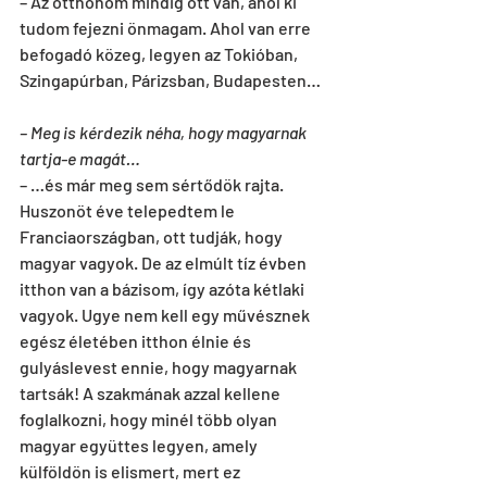
– Az otthonom mindig ott van, ahol ki 
tudom fejezni önmagam. Ahol van erre 
befogadó közeg, legyen az Tokióban, 
Szingapúrban, Párizsban, Budapesten…
– Meg is kérdezik néha, hogy magyarnak 
tartja-e magát…
– …és már meg sem sértődök rajta. 
Huszonöt éve telepedtem le 
Franciaországban, ott tudják, hogy 
magyar vagyok. De az elmúlt tíz évben 
itthon van a bázisom, így azóta kétlaki 
vagyok. Ugye nem kell egy művésznek 
egész életében itthon élnie és 
gulyáslevest ennie, hogy magyarnak 
tartsák! A szakmának azzal kellene 
foglalkozni, hogy minél több olyan 
magyar együttes legyen, amely 
külföldön is elismert, mert ez 