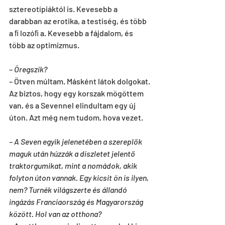
sztereotípiáktól is. Kevesebb a 
darabban az erotika, a testiség, és több 
a ﬁ lozóﬁ a. Kevesebb a fájdalom, és 
több az optimizmus.
– Öregszik? 
– Ötven múltam. Másként látok dolgokat. 
Az biztos, hogy egy korszak mögöttem 
van, és a Sevennel elindultam egy új 
úton. Azt még nem tudom, hova vezet.
– A Seven egyik jelenetében a szereplők 
maguk után húzzák a díszletet jelentő 
traktorgumikat, mint a nomádok, akik 
folyton úton vannak. Egy kicsit ön is ilyen, 
nem? Turnék világszerte és állandó 
ingázás Franciaország és Magyarország 
között. Hol van az otthona?