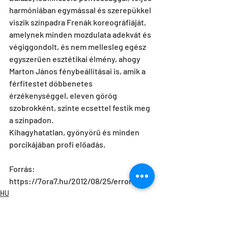
harmóniában egymással és szerepükkel 
viszik színpadra Frenák koreográfiáját, 
amelynek minden mozdulata adekvát és 
végiggondolt, és nem mellesleg egész 
egyszerűen esztétikai élmény, ahogy 
Marton János fénybeállításai is, amik a 
férfitestet döbbenetes 
érzékenységgel, eleven görög 
szobrokként, szinte ecsettel festik meg 
a színpadon.
Kihagyhatatlan, gyönyörű és minden 
porcikájában profi előadás.
Forrás: 
https://7ora7.hu/2012/08/25/error_795
HU
InTimE