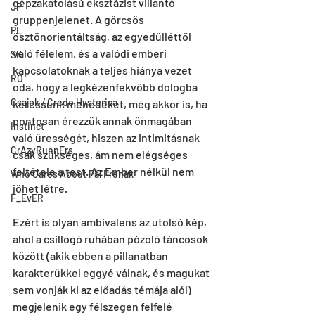
gépzakatolású eksztázist villantó 
JP
gruppenjelenet. A görcsös 
PL
ösztönorientáltság, az egyedülléttől 
való félelem, és a valódi emberi 
SK
kapcsolatoknak a teljes hiánya vezet 
RO
oda, hogy a legkézenfekvőbb dologba 
Csajok / Credo Hysterica
keressünk menedéket, még akkor is, ha 
pontosan érezzük annak önmagában 
Instinct
való ürességét, hiszen az intimitásnak 
CrAzyRunnErs
csak szükséges, ám nem elégséges 
feltétele a test. Az Ember nélkül nem 
Who Cares About Pál Frenák
jöhet létre.
F_EvER
Ezért is olyan ambivalens az utolsó kép, 
ahol a csillogó ruhában pózoló táncosok 
között (akik ebben a pillanatban 
karakterükkel eggyé válnak, és magukat 
sem vonják ki az előadás témája alól) 
megjelenik egy félszegen felfelé 