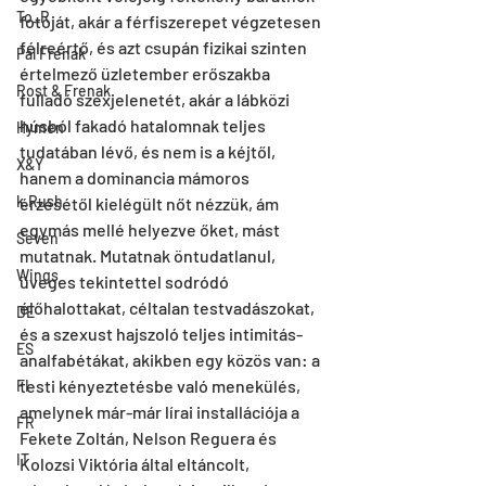
To_R
fotóját, akár a férfiszerepet végzetesen 
félreértő, és azt csupán fizikai szinten 
Pal Frenak
értelmező üzletember erőszakba 
Rost & Frenak
fulladó szexjelenetét, akár a lábközi 
húsból fakadó hatalomnak teljes 
Hymen
tudatában lévő, és nem is a kéjtől, 
X&Y
hanem a dominancia mámoros 
k.Rush
érzésétől kielégült nőt nézzük, ám 
egymás mellé helyezve őket, mást 
Seven
mutatnak. Mutatnak öntudatlanul, 
Wings
üveges tekintettel sodródó 
élőhalottakat, céltalan testvadászokat, 
DE
és a szexust hajszoló teljes intimitás-
ES
analfabétákat, akikben egy közös van: a 
testi kényeztetésbe való menekülés, 
FI
amelynek már-már lírai installációja a 
FR
Fekete Zoltán, Nelson Reguera és 
IT
Kolozsi Viktória által eltáncolt, 