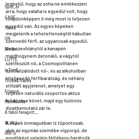
legbelül, hogy az soha ne emlékezzen 
Spid_er
arra, hogy valaha is egyedül volt, hogy 
CAGE
tulajdonképpen ő még most is teljesen 
egyedül van. Az egyes képeken 
Twins
megjelenik a tehetetlenségtől kábultan 
UN
szenvedő férfi, az ugyancsak egyedül, 
de a szexhiánytól a kanapén 
Birdie
majdhogynem detonáló, a vágytól 
LUTTE
szétfeszült nő, a Cosmopolitanen 
InTimE
szocializálódott nő-, és az alkoholban 
kiteljesedő férfibarátság, és néhány 
Tricks&Tracks
stilizált ágyjelenet, amelyet egy 
Frisson
teljesen naturális csoportos aktus 
felidézése követ, majd egy különös 
MenNonNo
divatbemutató zár le.
A fából faragott...
A képek önmagukban is tűpontosak, 
W_ALL
akár az egymás szemébe vigyorgó, de 
HIR-O
egyébként velejéig féltékeny barátnők 