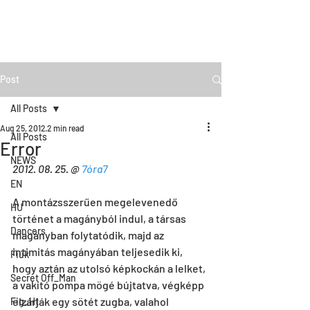
Post
All Posts
Aug 25, 2012
2 min read
All Posts
Error
NEWS
2012. 08. 25. @ 
7óra7
EN
A montázsszerűen megelevenedő 
HU
történet a magányból indul, a társas 
Dancers
magányban folytatódik, majd az 
intimitás magányában teljesedik ki, 
Fiúk
hogy aztán az utolsó képkockán a lelket, 
Secret Off_Man
a vakító pompa mögé bújtatva, végképp 
elzárják egy sötét zugba, valahol 
Fig_Ht