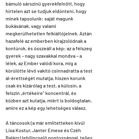
bámuló sárszínű gyerekfelnőtt, hogy 
hirtelen azt se tudjuk eldönteni, hogy 
minek tapsolunk: saját magunk 
bukásának, vagy valami 
megkerülhetetlen felkiáltójelnek. Aztán 
hazafelé az emberben kirajzolódnak a 
kontúrok, és összeáll a kép: az a félszeg 
gyerek – nagy szavakkal mondva – a 
lélek, az Ember valódi kora, míg a 
körülötte lévő vakító csinnadratta a test 
ál-érettségét mutatja, hiszen korunk 
csak és kizárólag a test, a külcsín, a 
felszín „értékeire” koncentrál, és 
közben azt kutatja, miért is boldogtalan, 
amire ez a kép egy lehetséges válasz.
A táncosok (a már említetteken kívül 
Lisa Kostur, Janter Emese és Czéh 
Balázs) lebilincselő pontossággal, teljes 