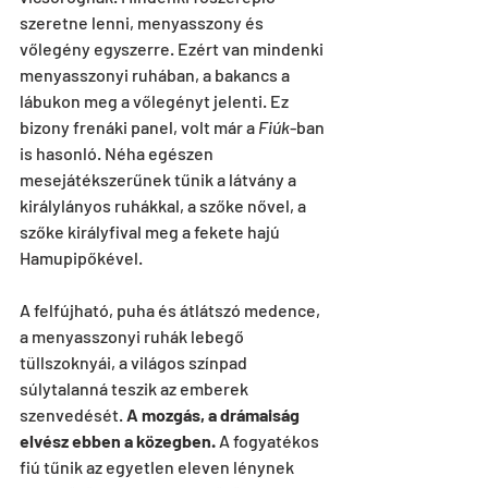
szeretne lenni, menyasszony és 
vőlegény egyszerre. Ezért van mindenki 
menyasszonyi ruhában, a bakancs a 
lábukon meg a vőlegényt jelenti. Ez 
bizony frenáki panel, volt már a 
Fiúk
-ban 
is hasonló. Néha egészen 
mesejátékszerűnek tűnik a látvány a 
királylányos ruhákkal, a szőke nővel, a 
szőke királyfival meg a fekete hajú 
Hamupipőkével.
A felfújható, puha és átlátszó medence, 
a menyasszonyi ruhák lebegő 
tüllszoknyái, a világos színpad 
súlytalanná teszik az emberek 
szenvedését. 
A mozgás, a drámaiság 
elvész ebben a közegben.
 A fogyatékos 
fiú tűnik az egyetlen eleven lénynek 