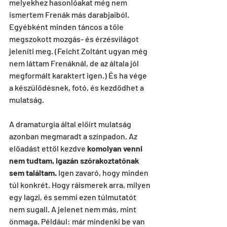
melyekhez hasonlóakat még nem 
ismertem Frenák más darabjaiból. 
Egyébként minden táncos a tőle 
megszokott mozgás- és érzésvilágot 
jeleníti meg. (Feicht Zoltánt ugyan még 
nem láttam Frenáknál, de az általa jól 
megformált karaktert igen.) És ha vége 
a készülődésnek, fotó, és kezdődhet a 
mulatság.
A dramaturgia által előírt mulatság 
azonban megmaradt a színpadon. Az 
előadást ettől kezdve 
komolyan venni 
nem tudtam, igazán szórakoztatónak 
sem találtam. 
Igen zavaró, hogy minden 
túl konkrét. Hogy ráismerek arra, milyen 
egy lagzi, és semmi ezen túlmutatót 
nem sugall. A jelenet nem más, mint 
önmaga. Például: már mindenki be van 