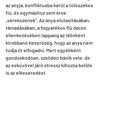
az anyja, konfliktusba kerül a tolószékes 
fiú, és egymáshoz sem érve 
„verekszenek”. Az anya elutasításában, 
támadásában, a fogyatékos fiú dacos 
ellenkezésében lappang az időnként 
kirobbanó keserűség, hogy az anya nem 
tudja őt elfogadni. Mert egyébként 
gondoskodóan, szelíden bánik vele, de 
az esküvővel járó stressz kihozza belőle 
is az elkeseredést.