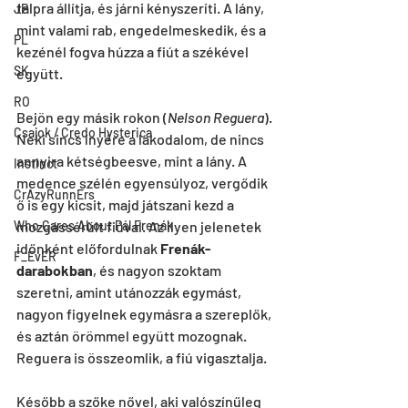
talpra állítja, és járni kényszeríti. A lány, 
JP
mint valami rab, engedelmeskedik, és a 
PL
kezénél fogva húzza a fiút a székével 
SK
együtt.
RO
Bejön egy másik rokon (
Nelson Reguera
). 
Csajok / Credo Hysterica
Neki sincs ínyére a lakodalom, de nincs 
annyira kétségbeesve, mint a lány. A 
Instinct
medence szélén egyensúlyoz, vergődik 
CrAzyRunnErs
ő is egy kicsit, majd játszani kezd a 
mozgássérült fiúval. Az ilyen jelenetek 
Who Cares About Pál Frenák
időnként előfordulnak 
Frenák-
F_EvER
darabokban
, és nagyon szoktam 
szeretni, amint utánozzák egymást, 
nagyon figyelnek egymásra a szereplők, 
és aztán örömmel együtt mozognak. 
Reguera is összeomlik, a fiú vigasztalja.
Később a szőke nővel, aki valószínűleg 