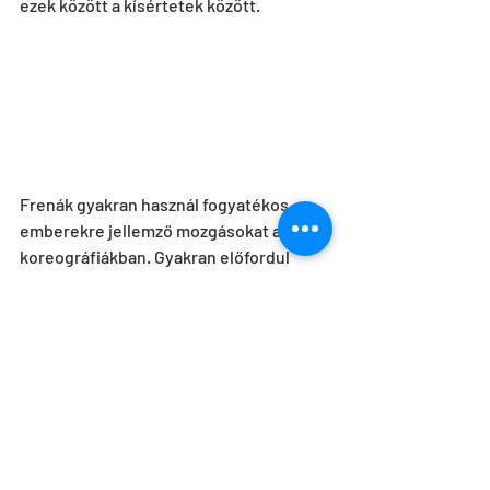
ezek között a kísértetek között.
Frenák gyakran használ fogyatékos 
emberekre jellemző mozgásokat a 
koreográfiákban. Gyakran előfordul 
munkáiban a siketek jelnyelve, az 
autistákra jellemző mozgások, a 
megbénult láb. Ez nagyon tetszik, mert 
így teljes a világ. A táncos az egyik 
pillanatban még a földön csúszik béna 
lábakkal, a következő pillanatban meg 
elképesztő akrobatikus mozgást mutat 
be. Sűrítve jelenik meg, hogy ugyanaz az 