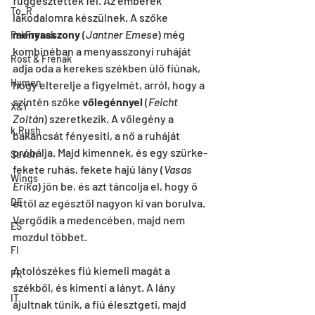
függesztettek fel. Az emberek 
To_R
lakodalomra készülnek. A szőke 
menyasszony
 (
Jantner Emese
) még 
Pal Frenak
kombinéban a menyasszonyi ruháját 
Rost & Frenak
adja oda a kerekes székben ülő fiúnak, 
Hymen
hogy elterelje a figyelmét, arról, hogy a 
szintén szőke 
vőlegénnyel
 (
Feicht 
X&Y
Zoltán
) szeretkezik. A vőlegény a 
k.Rush
bakancsát fényesíti, a nő a ruháját 
próbálja. Majd kimennek, és egy szürke-
Seven
fekete ruhás, fekete hajú lány (
Vasas 
Wings
Erika
) jön be, és azt táncolja el, hogy ő 
ettől az egésztől nagyon ki van borulva. 
DE
Vergődik a medencében, majd nem 
ES
mozdul többet.
FI
A tolószékes fiú kiemeli magát a 
FR
székből, és kimenti a lányt. A lány 
IT
ájultnak tűnik, a fiú élesztgeti, majd 