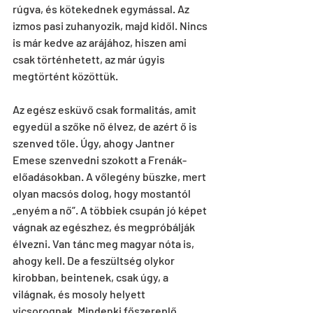
rúgva, és kötekednek egymással. Az 
izmos pasi zuhanyozik, majd kidől. Nincs 
is már kedve az arájához, hiszen ami 
csak történhetett, az már úgyis 
megtörtént közöttük.
Az egész esküvő csak formalitás, amit 
egyedül a szőke nő élvez, de azért ő is 
szenved tőle. Úgy, ahogy Jantner 
Emese szenvedni szokott a Frenák-
előadásokban. A vőlegény büszke, mert 
olyan macsós dolog, hogy mostantól 
„enyém a nő”. A többiek csupán jó képet 
vágnak az egészhez, és megpróbálják 
élvezni. Van tánc meg magyar nóta is, 
ahogy kell. De a feszültség olykor 
kirobban, beintenek, csak úgy, a 
világnak, és mosoly helyett 
vicsorognak. Mindenki főszereplő 