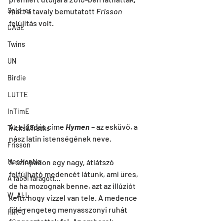
Spid_er
mert a tavaly bemutatott 
Frisson
felújítás volt.
CAGE
Twins
UN
Birdie
LUTTE
InTimE
Az előadás címe 
Hymen
 – az esküvő, a 
Tricks&Tracks
nász latin istenségének neve.
Frisson
A színpadon egy nagy, átlátszó 
MenNonNo
felfújható medencét látunk, ami üres, 
A fából faragott...
de ha mozognak benne, azt az illúziót 
W_ALL
kelti, hogy vízzel van tele. A medence 
fölé rengeteg menyasszonyi ruhát 
HIR-O