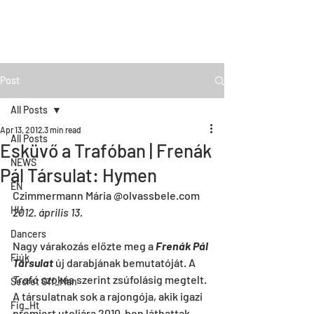
Post
All Posts
Apr 13, 2012
3 min read
All Posts
Esküvő a Trafóban | Frenák
NEWS
Pál Társulat: Hymen
EN
Czimmermann Mária @olvassbele.com
HU
2012. április 13. 
Dancers
Nagy várakozás előzte meg a 
Frenák Pál 
Fiúk
Társulat
 új darabjának bemutatóját. A 
Trafó
 szokás szerint zsúfolásig megtelt. 
Secret Off_Man
A társulatnak sok a rajongója, akik igazi 
Fig_Ht
premiert utoljára 2010-ben láthattak, 