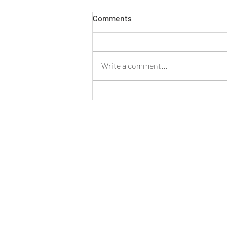
Comments
Write a comment...
Teltház, inspiráló találkozások
és felejthetetlen pillanatok