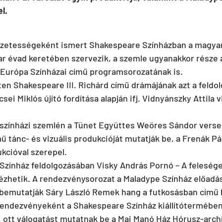
l.
gzetességeként ismert Shakespeare Színházban a magyar 
r évad keretében szervezik, a szemle ugyanakkor része 
 Európa Színházai című programsorozatának is.
ten Shakespeare III. Richárd című drámájának azt a feldol
ei Miklós újító fordítása alapján ifj. Vidnyánszky Attila v
zínházi szemlén a Tünet Együttes Weöres Sándor verse ál
ű tánc- és vizuális produkcióját mutatják be, a Frenák Pá
kcióval szerepel.
 Színház feldolgozásában Visky András Pornó – A feleség
ézhetik. A rendezvénysorozat a Maladype Színház előadásá
bemutatják Sáry László Remek hang a futkosásban című k
endezvényeként a Shakespeare Színház kiállítótermében f
e, ott válogatást mutatnak be a Mai Manó Ház Hórusz-arc