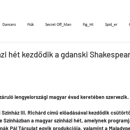
k
The Company
Performances
Education Progra
Dancers
Fiúk
Secret Off_Man
Fig_Ht
Spid_er
Tricks&Tracks
Frisson
MenNonNo
A fából faragott...
W
zi hét kezdődik a gdanski Shakespea
ymen
X&Y
k.Rush
Seven
Wings
DE
ES
záruló lengyelországi magyar évad keretében szervezik.
Színház III. Richárd című előadásával kezdődik csütörtö
 Színházban a magyar színházi hét, amelynek programj
nák Pál Társulat egyik produkciója, valamint a Maladype