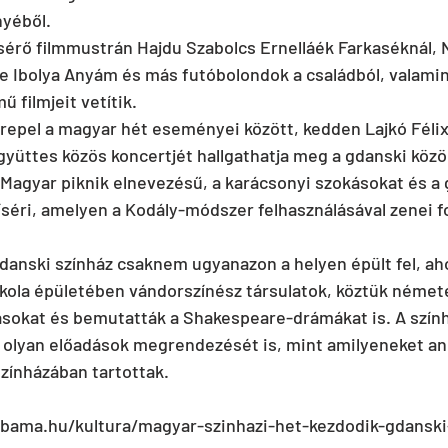
nyéből.
ísérő filmmustrán Hajdu Szabolcs Ernelláék Farkaséknál,
te Ibolya Anyám és más futóbolondok a családból, valamin
ű filmjeit vetítik.
repel a magyar hét eseményei között, kedden Lajkó Félix 
yüttes közös koncertjét hallgathatja meg a gdanski köz
 Magyar piknik elnevezésű, a karácsonyi szokásokat és a
éri, amelyen a Kodály-módszer felhasználásával zenei f
anski színház csaknem ugyanazon a helyen épült fel, ahol
kola épületében vándorszínész társulatok, köztük német
dásokat és bemutatták a Shakespeare-drámákat is. A szính
i olyan előadások megrendezését is, mint amilyeneket an
zínházában tartottak.
.bama.hu/kultura/magyar-szinhazi-het-kezdodik-gdansk