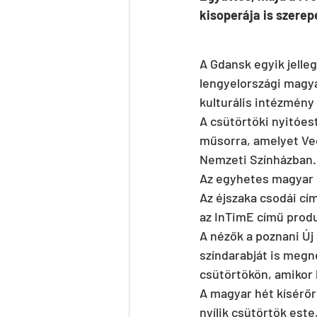
kisoperája is szerepe
A Gdansk egyik jelle
lengyelországi magya
kulturális intézmény
A csütörtöki nyitóes
műsorra, amelyet Vecs
Nemzeti Színházban.
Az egyhetes magyar s
Az éjszaka csodái cím
az InTimE című produ
A nézők a poznani Új
színdarabját is megn
csütörtökön, amikor 
A magyar hét kísérőr
nyílik csütörtök est