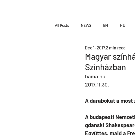
HOME
Pal Frena
All Posts
NEWS
EN
HU
Dec 1, 2017
2 min read
Birdie
LUTTE
InTimE
Magyar színhá
Színházban
Pal Frenak
Rost & Frenak
H
bama.hu
2017.11.30.
A darabokat a most 
A budapesti Nemzeti 
gdanski Shakespeare
Együttes, majd a Fre