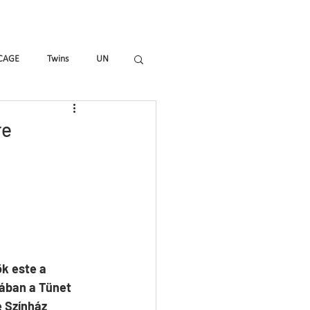
mmes
Magazine
Shop
CAGE
Twins
UN
_ALL
HIR-O
To_R
re
k este a 
ában a Tünet 
 Színház 