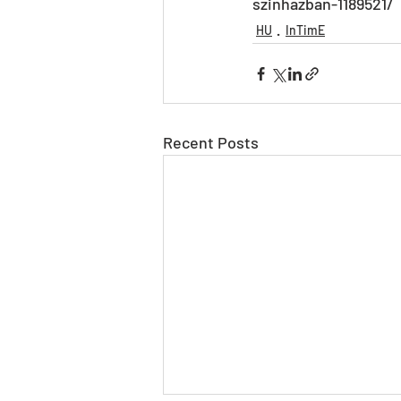
szinhazban-1189521/
HU
InTimE
Recent Posts