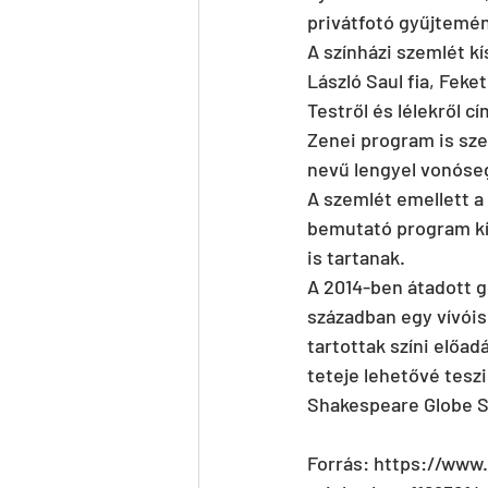
privátfotó gyűjtemé
A színházi szemlét k
László Saul fia, Feke
Testről és lélekről cím
Zenei program is sze
nevű lengyel vonóseg
A szemlét emellett a
bemutató program kís
is tartanak.
A 2014-ben átadott gd
században egy vívóis
tartottak színi előa
teteje lehetővé tesz
Shakespeare Globe S
Forrás: https://www