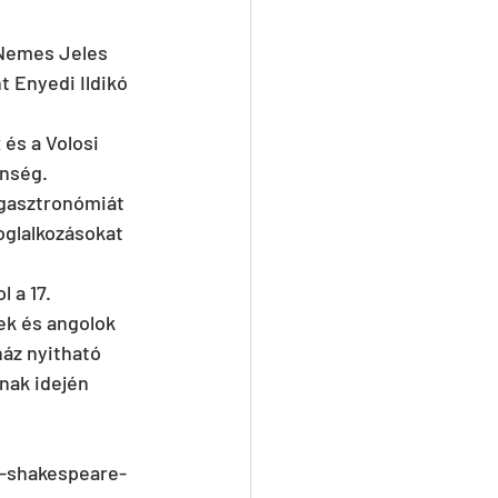
 Nemes Jeles 
t Enyedi Ildikó 
és a Volosi 
önség.
 gasztronómiát 
oglalkozásokat 
 a 17. 
ek és angolok 
áz nyitható 
nak idején 
i-shakespeare-