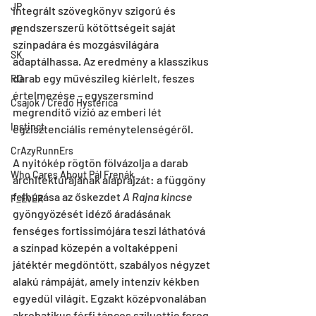
JP
integrált szövegkönyv szigorú és 
rendszerszerű kötöttségeit saját 
PL
színpadára és mozgásvilágára 
SK
adaptálhassa. Az eredmény a klasszikus 
darab egy művészileg kiérlelt, feszes 
RO
értelmezése – egyszersmind 
Csajok / Credo Hysterica
megrendítő vízió az emberi lét 
Instinct
egzisztenciális reménytelenségéről.
CrAzyRunnErs
A nyitókép rögtön fölvázolja a darab 
Who Cares About Pál Frenák
architektúrájának alaprajzát: a függöny 
felhúzása az őskezdet 
A
Rajna kincse
F_EvER
gyöngyözését idéző áradásának 
fenséges fortissimójára teszi láthatóvá 
a színpad közepén a voltaképpeni 
játéktér megdöntött, szabályos négyzet 
alakú rámpáját, amely intenzív kékben 
egyedül világít. Egzakt középvonalában 
akrobatikus férfi táncos sziluettje forog 