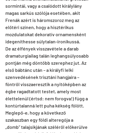
sormintái, vagy a csalódott királylány 
magas sarkús szólója esetében, akit 
Frenák azért is háromszoroz meg az 
előtéri színen, hogy a hisztérikus 
mozdulatokat dekoratív ornamensként 
idegeníthesse súlytalan-ironikussá.
De az élfények visszavétele a darab 
dramaturgiailag talán leghangsúlyosabb 
pontján még döntőbb szerephez jut. Az 
első bábtánc után – a királyfi lelki 
szenvedésének trisztáni hangjaira – 
föntről visszaeresztik a nyitóképben az 
égbe ragadtatott testet, amely most 
élettelenül (értsd: nem forogva!) függ a 
kontúrtalanná lett puha kékség fölött. 
Meglepő-e, hogy a következő 
szakaszban egy földi alteregója a 
„domb” talajsíkjának széléről előkerülve 