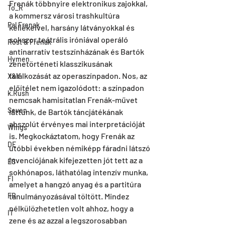
Frenák többnyire elektronikus zajokkal, 
To_R
a kommersz városi trashkultúra 
Pal Frenak
kellékeivel, harsány látványokkal és 
sokszor teátrális iróniával operáló 
Rost & Frenak
antinarratív testszínházának és Bartók 
Hymen
zenetörténeti klasszikusának 
találkozását az operaszínpadon. Nos, az 
X&Y
előítélet nem igazolódott: a színpadon 
k.Rush
nemcsak hamisítatlan Frenák-művet 
Seven
láttunk, de Bartók táncjátékának 
abszolút érvényes mai interpretációját 
Wings
is. Megkockáztatom, hogy Frenák az 
DE
utóbbi években némiképp fáradni látszó 
invenciójának kifejezetten jót tett az a 
ES
sokhónapos, láthatólag intenzív munka, 
FI
amelyet a hangzó anyag és a partitúra 
FR
tanulmányozásával töltött. Mindez 
nélkülözhetetlen volt ahhoz, hogy a 
IT
zene és az azzal a legszorosabban 