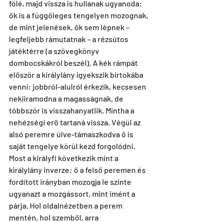
fölé, majd vissza is hullanak ugyanoda: 
ők is a függőleges tengelyen mozognak, 
de mint jelenések, ők sem lépnek – 
legfeljebb rámutatnak – a rézsútos 
játéktérre (a szövegkönyv 
dombocskákról beszél). A kék rámpát 
először a királylány igyekszik birtokába 
venni: jobbról-alulról érkezik, kecsesen 
nekiiramodna a magasságnak, de 
többször is visszahanyatlik. Mintha a 
nehézségi erő tartaná vissza. Végül az 
alsó peremre ülve-támaszkodva ő is 
saját tengelye körül kezd forgolódni. 
Most a királyfi következik mint a 
királylány inverze: ő a felső peremen és 
fordított irányban mozogja le szinte 
ugyanazt a mozgássort, mint imént a 
párja. Hol oldalnézetben a perem 
mentén, hol szemből, arra 