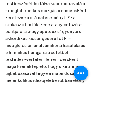
testbeszédét imitálva kuporodnak alája 
– megint ironikus mozgásornamensként 
keretezve a drámai eseményt. Ez a 
szakasz a bartóki zene aranymetszés-
pontjára, a „nagy apoteózis” gyönyörű, 
akkordikus kicsengésére fut ki – 
hideglelős pillanat, amikor a hazatalálás 
e himnikus hangjaira a sötétből 
testetlen-vértelen, fehér lidércként 
maga Frenák lép elő, hogy siketnéma 
ujjbábozásával tegye a mulandóság 
melankolikus idézőjelébe robbanékony 
fizikai színházának tér- és 
testköltészetét.
Frenák túllép tehát a narratíván, 
amennyiben nincs mit mondania a mese 
szőke fürtös hőseiről, játékos 
szimmetriáiról és derűs happy endjéről 