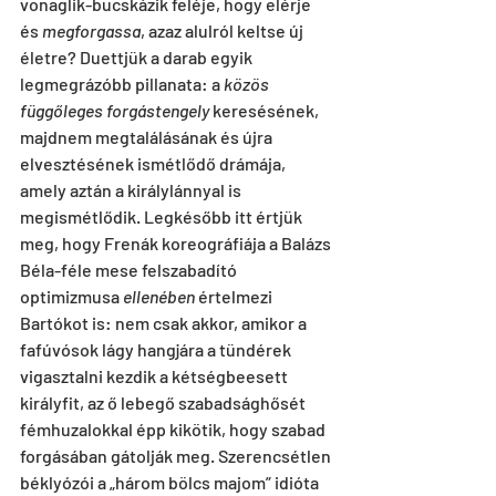
vonaglik-bucskázik feléje, hogy elérje 
és 
megforgassa
, azaz alulról keltse új 
életre? Duettjük a darab egyik 
legmegrázóbb pillanata: a 
közös 
függőleges forgástengely
 keresésének, 
majdnem megtalálásának és újra 
elvesztésének ismétlődő drámája, 
amely aztán a királylánnyal is 
megismétlődik. Legkésőbb itt értjük 
meg, hogy Frenák koreográfiája a Balázs 
Béla-féle mese felszabadító 
optimizmusa 
ellenében
 értelmezi 
Bartókot is: nem csak akkor, amikor a 
fafúvósok lágy hangjára a tündérek 
vigasztalni kezdik a kétségbeesett 
királyfit, az ő lebegő szabadsághősét 
fémhuzalokkal épp kikötik, hogy szabad 
forgásában gátolják meg. Szerencsétlen 
béklyózói a „három bölcs majom” idióta 