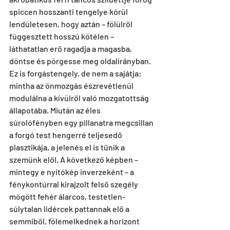
spiccen hosszanti tengelye körül 
lendületesen, hogy aztán – fölülről 
függesztett hosszú kötélen – 
láthatatlan erő ragadja a magasba, 
döntse és pörgesse meg oldalirányban. 
Ez is forgástengely, de nem a sajátja: 
mintha az önmozgás észrevétlenül 
modulálna a kívülről való mozgatottság 
állapotába. Miután az éles 
súrolófényben egy pillanatra megcsillan 
a forgó test hengerré teljesedő 
plasztikája, a jelenés el is tűnik a 
szemünk elől. A következő képben – 
mintegy e nyitókép inverzeként – a 
fénykontúrral kirajzolt felső szegély 
mögött fehér álarcos, testetlen-
súlytalan lidércek pattannak elő a 
semmiből, fölemelkednek a horizont 