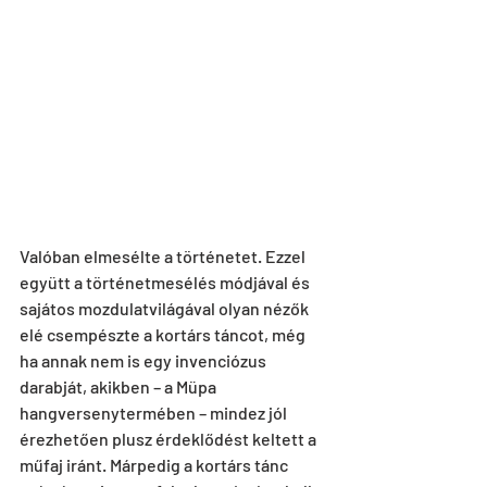
Valóban elmesélte a történetet. Ezzel 
együtt a történetmesélés módjával és 
sajátos mozdulatvilágával olyan nézők 
elé csempészte a kortárs táncot, még 
ha annak nem is egy invenciózus 
darabját, akikben – a Müpa 
hangversenytermében – mindez jól 
érezhetően plusz érdeklődést keltett a 
műfaj iránt. Márpedig a kortárs tánc 