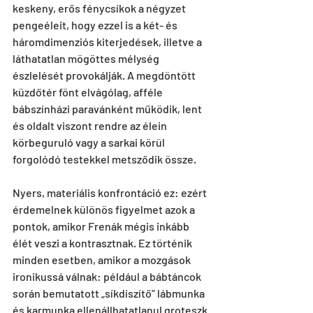
keskeny, erős fénycsíkok a négyzet 
pengeéleit, hogy ezzel is a két- és 
háromdimenziós kiterjedések, illetve a 
láthatatlan mögöttes mélység 
észlelését provokálják. A megdöntött 
küzdőtér fönt elvágólag, afféle 
bábszínházi paravánként működik, lent 
és oldalt viszont rendre az élein 
körbeguruló vagy a sarkai körül 
forgolódó testekkel metsződik össze.
Nyers, materiális konfrontáció ez: ezért 
érdemelnek különös figyelmet azok a 
pontok, amikor Frenák mégis inkább 
élét veszi a kontrasztnak. Ez történik 
minden esetben, amikor a mozgások 
ironikussá válnak: például a bábtáncok 
során bemutatott „síkdíszítő” lábmunka 
és karmunka ellenállhatatlanul groteszk 