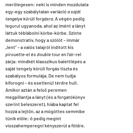
merőlegesen: neki is minden mozdulata 
egy-egy szabálytalan variáció 
a saját 
tengelye körüli forgásra
. A végén pedig 
legurul ugyanoda, ahol az imént a lányt 
láttuk téblábolni körbe-körbe. Szinte 
demonstratív, hogy a szólót – immár 
„lent” – a valós talajról indított kis 
pirouette
-el és 
double tour en l’air
-rel 
zárja: mindkét klasszikus balettlépés a 
saját tengely körüli forgás tiszta és 
szabályos formulája. De nem tudja 
kiforogni – és esetlenül térdre hull. 
Amikor aztán a felső peremen 
megpillantja a lányt (és a forgatókönyv 
szerint beleszeret), hiába kaptat fel 
hozzá a lejtőn, az a mögöttes semmibe 
tűnik előle: ő pedig megint 
visszahemperegni kényszerül a földre.