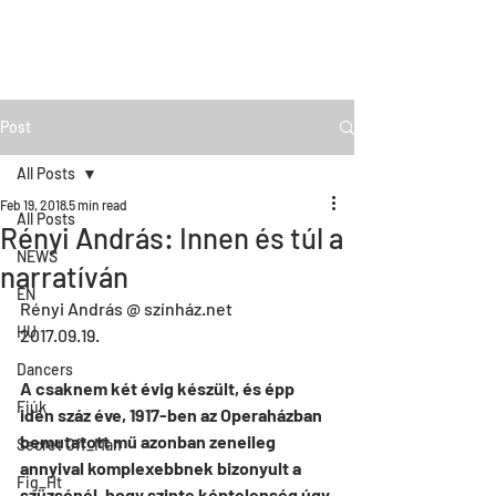
Post
All Posts
Feb 19, 2018
5 min read
All Posts
Rényi András: Innen és túl a
NEWS
narratíván
EN
Rényi András @ színház.net 
HU
2017.09.19.  
Dancers
A csaknem két évig készült, és épp 
Fiúk
idén száz éve, 1917-ben az Operaházban 
bemutatott mű azonban zeneileg 
Secret Off_Man
annyival komplexebbnek bizonyult a 
Fig_Ht
szüzsénél, hogy szinte képtelenség úgy 