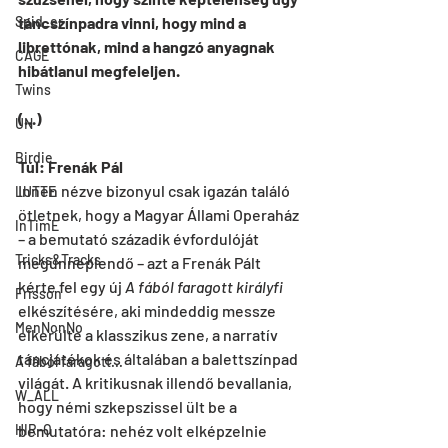
Spid_er
táncszínpadra vinni, hogy mind a 
librettónak, mind a hangzó anyagnak 
CAGE
hibátlanul megfeleljen.
Twins
(...)
UN
Birdie
Túl: Frenák Pál
Innen nézve bizonyul csak igazán találó 
LUTTE
ötletnek, hogy a Magyar Állami Operaház 
InTimE
– a bemutató századik évfordulóját 
Tricks&Tracks
megünneplendő – azt a Frenák Pált 
kérte fel egy új 
A fából faragott királyfi
Frisson
elkészítésére, aki mindeddig messze 
MenNonNo
elkerülte a klasszikus zene, a narratív 
táncjátékok és általában a balettszínpad 
A fából faragott...
világát. A kritikusnak illendő bevallania, 
W_ALL
hogy némi szkepszissel ült be a 
HIR-O
bemutatóra: nehéz volt elképzelnie 