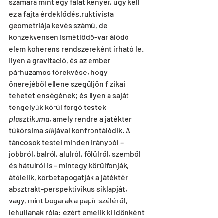
számára mint egy falat kenyér, úgy kell 
ez a fajta érdeklődés.ruktivista 
geometriája kevés számú, de 
konzekvensen ismétlődő-variálódó 
elem koherens rendszereként írható le. 
Ilyen a gravitáció, és az ember 
párhuzamos törekvése, hogy 
önerejéből ellene szegüljön fizikai 
tehetetlenségének; és ilyen a saját 
tengelyük körül forgó testek 
plasztikuma
, amely rendre a játéktér 
tükörsima 
sík
jával konfrontálódik. A 
táncosok testei minden irányból – 
jobbról, balról, alulról, fölülről, szemből 
és hátulról is – mintegy körülfonják, 
átölelik, körbetapogatják a játéktér 
absztrakt-perspektivikus síklapját, 
vagy, mint bogarak a papír széléről, 
lehullanak róla: ezért emelik ki időnként 