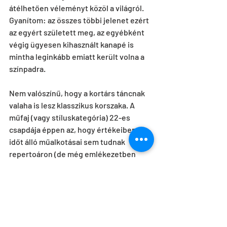
átélhetően véleményt közöl a világról. 
Gyanítom: az összes többi jelenet ezért 
az egyért született meg, az egyébként 
végig ügyesen kihasznált kanapé is 
mintha leginkább emiatt került volna a 
színpadra.
Nem valószínű, hogy a kortárs táncnak 
valaha is lesz klasszikus korszaka. A 
műfaj (vagy stíluskategória) 22-es 
csapdája éppen az, hogy értékeiben 
időt álló műalkotásai sem tudnak 
repertoáron (de még emlékezetben 
sem) fennmaradni, mert a mai kortárs 
alkotóknak kötelező a mindenkori 
mának beszélni és róla szólni – 
lehetőleg minden egyes premieren 
valami újszerűt is felmutatva. Annak, aki 
néhány éve figyelemmel kíséri a Frenák-