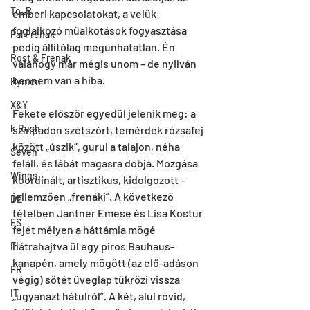
To_R
emberi kapcsolatokat, a velük 
foglalkozó műalkotások fogyasztása 
Pal Frenak
pedig állítólag megunhatatlan. Én 
Rost & Frenak
valahogy már mégis unom – de nyilván 
bennem van a hiba.
Hymen
X&Y
Fekete először egyedül jelenik meg: a 
k.Rush
színpadon szétszórt, temérdek rózsafej 
között „úszik”, gurul a talajon, néha 
Seven
feláll, és lábát magasra dobja. Mozgása 
Wings
koordinált, artisztikus, kidolgozott – 
jellemzően „frenáki”. A következő 
DE
tételben Jantner Emese és Lisa Kostur 
ES
fejét mélyen a háttámla mögé 
hátrahajtva ül egy piros Bauhaus-
FI
kanapén, amely mögött (az elő-adáson 
FR
végig) sötét üveglap tükrözi vissza 
IT
„ugyanazt hátulról”. A két, alul rövid, 