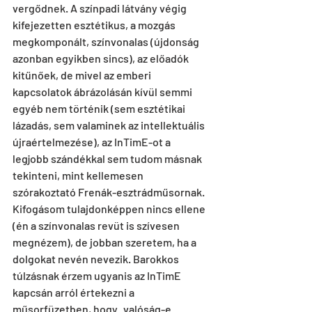
vergődnek. A színpadi látvány végig 
kifejezetten esztétikus, a mozgás 
megkomponált, színvonalas (újdonság 
azonban egyikben sincs), az előadók 
kitűnőek, de mivel az emberi 
kapcsolatok ábrázolásán kívül semmi 
egyéb nem történik (sem esztétikai 
lázadás, sem valaminek az intellektuális 
újraértelmezése), az InTimE-ot a 
legjobb szándékkal sem tudom másnak 
tekinteni, mint kellemesen 
szórakoztató Frenák-esztrád­mű­sornak. 
Kifogásom tulajdonképpen nincs ellene 
(én a színvonalas revüt is szívesen 
megnézem), de jobban szeretem, ha a 
dolgokat nevén nevezik. Barokkos 
túlzásnak érzem ugyanis az InTimE 
kapcsán arról értekezni a 
műsorfüzetben, hogy „valóság-e 