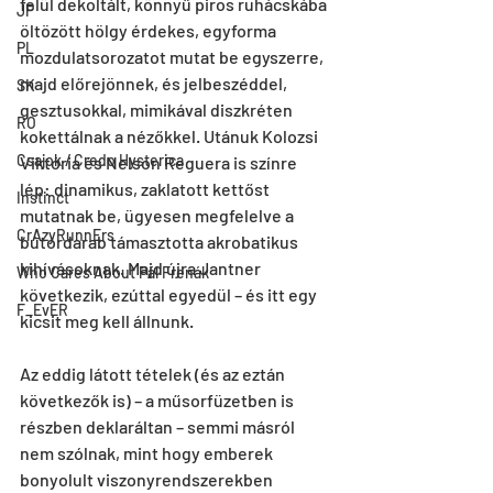
felül dekoltált, könnyű piros ruhácskába 
JP
öltözött hölgy érdekes, egyforma 
PL
mozdulatsorozatot mutat be egyszerre, 
majd előrejönnek, és jelbeszéddel, 
SK
gesztusokkal, mimikával diszkréten 
RO
kokettálnak a nézőkkel. Utánuk Kolozsi 
Csajok / Credo Hysterica
Viktória és Nelson Reguera is színre 
lép: dinamikus, zaklatott kettőst 
Instinct
mutatnak be, ügyesen megfelelve a 
CrAzyRunnErs
bútordarab támasztotta akrobatikus 
kihívásoknak. Majd újra Jantner 
Who Cares About Pál Frenák
következik, ezúttal egyedül – és itt egy 
F_EvER
kicsit meg kell állnunk.
Az eddig látott tételek (és az eztán 
következők is) – a műsorfüzetben is 
részben deklaráltan – semmi másról 
nem szólnak, mint hogy emberek 
bonyolult viszonyrendszerekben 