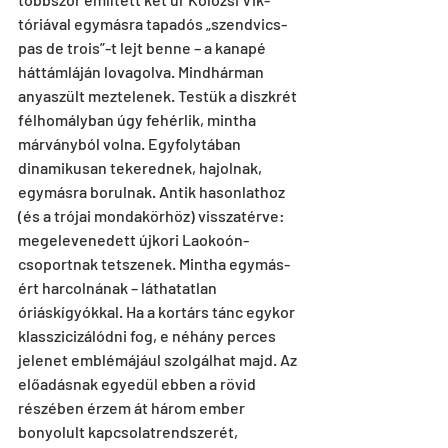
tóriával egymásra tapadós „szendvics-
pas de trois”-t lejt benne – a kanapé 
háttámláján lovagolva. Mindhárman 
anyaszült meztelenek. Testük a diszkrét 
félhomályban úgy fehérlik, mintha 
márványból volna. Egyfolytában 
dinamikusan tekerednek, hajolnak, 
egymásra borulnak. Antik hasonlathoz 
(és a trójai mondakörhöz) visszatérve: 
megelevenedett újkori Laokoón-
csoportnak tetszenek. Mintha egymás­
ért harcolnának – láthatatlan 
óriáskígyókkal. Ha a kortárs tánc egykor 
klasszicizálódni fog, e néhány perces 
jelenet emblémájául szolgálhat majd. Az 
elő­adásnak egyedül ebben a rövid 
részében érzem át három ember 
bonyolult kapcsolatrendszerét, 