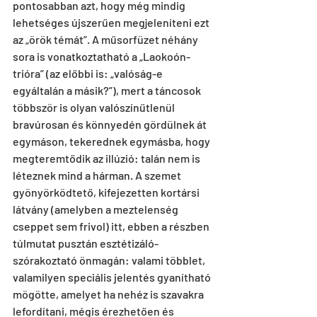
pontosabban azt, hogy még mindig 
lehetséges újszerűen megjeleníteni ezt 
az „örök témát”. A műsorfüzet néhány 
sora is vonatkoztatható a „Laokoón-
trióra” (az előbbi is: „valóság-e 
egyáltalán a másik?”), mert a táncosok 
többször is olyan valószínűtlenül 
bravúrosan és könnyedén gördülnek át 
egymáson, tekerednek egymásba, hogy 
megteremtődik az illúzió: talán nem is 
léteznek mind a hárman. A szemet 
gyönyörködtető, kifejezetten kortársi 
látvány (amelyben a meztelenség 
cseppet sem frivol) itt, ebben a részben 
túlmutat pusztán esztétizáló-
szórakoztató önmagán: valami többlet, 
valamilyen speciális jelentés gyanítható 
mögötte, amelyet ha nehéz is szavakra 
lefordítani, mégis érezhetően és 