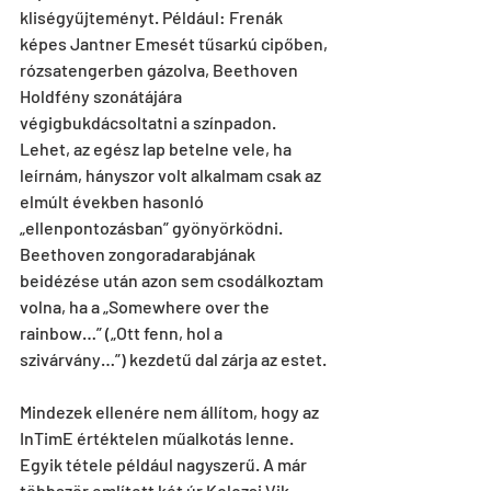
kliségyűjteményt. Pél­dául: Fre­nák 
képes Jant­ner Emesét tű­sarkú cipőben, 
rózsatengerben gázolva, Beet­hoven 
Hold­fény szonátájára 
végigbukdácsoltatni a színpadon. 
Lehet, az egész lap betelne vele, ha 
leírnám, hányszor volt alkalmam csak az 
elmúlt években hasonló 
„ellenpontozásban” gyönyörködni. 
Beethoven zongoradarabjának 
beidézése után azon sem csodálkoztam 
volna, ha a „Somewhere over the 
rainbow…” („Ott fenn, hol a 
szivárvány…”) kezdetű dal zárja az estet.
Mindezek ellenére nem állítom, hogy az 
InTimE értéktelen műalkotás lenne. 
Egyik tétele például nagyszerű. A már 
többször említett két úr Kolozsi Vik­