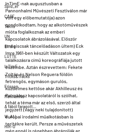
InTimE-nak augusztusban a 
Spid_er
Pannonhalmi Művészeti Fesz­tiválon már 
CAGE
volt egy előbemutatója) azon 
gondolkodtam, hogy az alkotóművészek 
Twins
mióta foglalkoznak az emberi 
UN
kapcsolatok ábrázolásával. Először 
(mégiscsak táncelőadáson ültem) Eck 
Birdie
Imre 1961-ben készült Változatok egy 
LUTTE
találkozásra című koreográfiája jutott 
InTimE
eszembe. Aztán észrevettem: Fekete 
Zoltán és Nelson Reguera földön 
Tricks&Tracks
fetrengős, egymáson gurulós, 
Frisson
küzdelmes kettőse akár Akhilleusz és 
Pat­rok­losz kapcsolatáról is szólhat, 
MenNonNo
tehát a téma már az első, szerző által 
A fából faragott...
jegyzett (vagy neki tulajdonított) 
európai irodalmi műalkotásban is 
W_ALL
terítékre került. Persze a művészetek 
HIR-O
még ennél is régebben ábrá­zol­ják az 