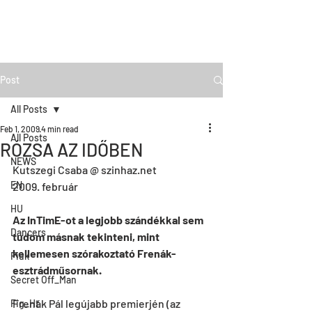
Post
All Posts
Feb 1, 2009
4 min read
All Posts
RÓZSA AZ IDŐBEN
NEWS
Kutszegi Csaba @ szinhaz.net
EN
2009. február
HU
Az InTimE-ot a legjobb szándékkal sem 
Dancers
tudom másnak tekinteni, mint 
kellemesen szórakoztató Frenák-
Fiúk
esztrádműsornak.
Secret Off_Man
Frenák Pál legújabb premierjén (az 
Fig_Ht