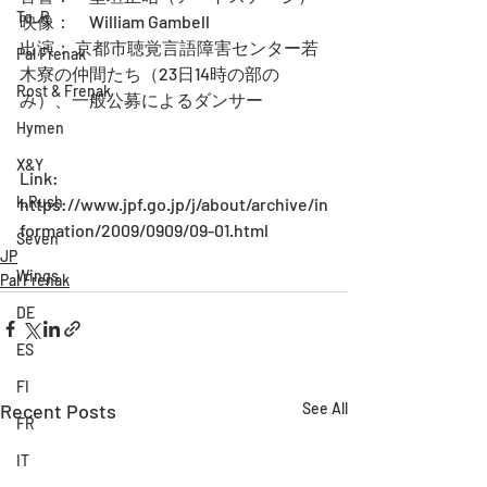
To_R
映像：　William Gambell
出演： 京都市聴覚言語障害センター若
Pal Frenak
木寮の仲間たち（23日14時の部の
Rost & Frenak
み）、一般公募によるダンサー
Hymen
X&Y
Link: 
k.Rush
https://www.jpf.go.jp/j/about/archive/in
formation/2009/0909/09-01.html
Seven
JP
Wings
Pal Frenak
DE
ES
FI
Recent Posts
See All
FR
IT