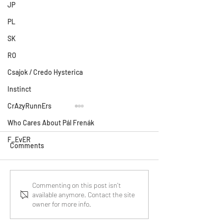
JP
PL
SK
RO
Csajok / Credo Hysterica
Instinct
CrAzyRunnErs
Who Cares About Pál Frenák
F_EvER
Comments
Who Cares About Pál
Who Cares About
Commenting on this post isn't
available anymore. Contact the site
Frenák will have its
Frenák* (I do, an
owner for more info.
Hungarian premiere at the
should too)
21st CineFest Miskolc