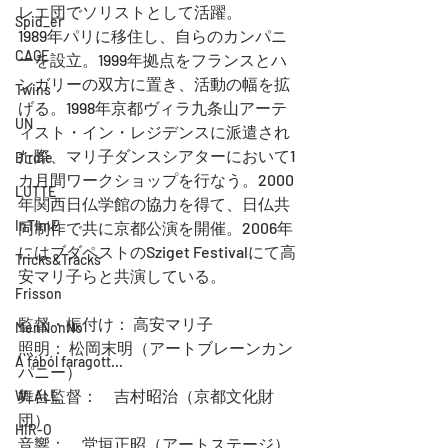
レエ団でソリストとして活躍。
Spid_er
1989年パリに移住し、自らのカンパニ
CAGE
ーを設立。1999年拠点をフランスとハ
ンガリーの双方に置き、活動の幅を拡
Twins
げる。1998年京都ヴィラ九条山アーテ
UN
ィスト・イン・レジデンスに派遣され
た際、マリ子ダンスシアターにおいて1
Birdie
カ月間ワークショップを行なう。2000
LUTTE
年関西日仏学館の協力を得て、日仏共
InTimE
同制作で共に京都公演を開催。2006年
にはブダペストのSziget Festivalにて高
Tricks&Tracks
安マリ子らと共演している。
Frisson
監督・振付け： 高安マリ子
MenNonNo
照明： 松岡末明（アートブレーンカン
A fából faragott...
パニー）
舞台監督：　吉村昭治（京都文化財
W_ALL
団）
HIR-O
音響：　堂垣正昭（アートステージ）