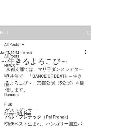
Post
All Posts
Jan 13, 2018
1 min read
All Posts
～生きるよろこび～
NEWS
 京都支部では、マリ子ダンスシアター
EN
と共催で、「DANCE OF DEATH ～生き
るよろこび～」京都公演（3公演）を開
HU
催します。 
Dancers
Fiúk
ゲストダンサー
Secret Off_Man
パル・フレナック
（Pal Frenak)
ブダペスト生まれ。ハンガリー国立バ
Fig_Ht