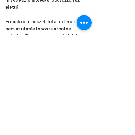
élettől.
Frenák nem beszéli túl a történeteit, 
nem az utazás toposza a fontos 
számára. Éppen ezért nem érdekli a 
száguldás, az útkeresés és a 
megérkezés sokszor látott és 
feldolgozott motívuma sem. Egyedül a 
tárgyra, az autóra, és a körülötte, 
miatta, benne burjánzó emberi 
viszonyokra és viszonyulásokra 
koncentrál. Mindezt olyan magabiztos 
és rutinos alkotói attitűddel teszi, 
amellyel egyben a nézői 
várakozásoknak is eleget tesz. 
Kiemelkedő koreográfus, aki mindig 
képes a megújulásra, bármit használjon 
is eszközéül, bármilyen vizuális formába 