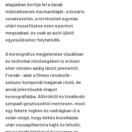
alapjaiban borítja fel a darab 
működésének mechanikáját: a lineáris 
vonalvezetés, a történetek egymás 
utáni összefűzése ezen a ponton 
megszakad, és csak az autó újbóli 
egyesülésekor folytatódik. 
A koreográfus megjelenése vizuálisan 
és technikai minőségében is erősen 
eltér minden addig látott jelenettől. 
Frenák - akár a filmes rendezők - 
sokszor komponál magának rövid, de 
annál jelentősebb etapot 
koreográfiáiba. Allűröktől és hivalkodó 
színpadi gesztusoktól mentesen, most 
egy fekete ingben és nadrágban ül a 
volán mögé, hogy békés kocsikázás 
után visszapillantóra hajló és lehulló, 
míves kézfejjátékával búcsúzzon az 