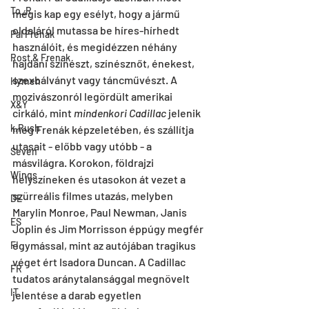
To_R
mégis kap egy esélyt, hogy a jármű 
oldaláról mutassa be híres-hírhedt 
Pal Frenak
használóit, és megidézzen néhány 
Rost & Frenak
hajdani színészt, színésznőt, énekest, 
szexbálványt vagy táncművészt. A 
Hymen
mozivászonról legördült amerikai 
X&Y
cirkáló, mint 
mindenkori Cadillac
 jelenik 
k.Rush
meg Frenák képzeletében, és szállítja 
utasait - előbb vagy utóbb - a 
Seven
másvilágra. Korokon, földrajzi 
Wings
helyszíneken és utasokon át vezet a 
szürreális filmes utazás, melyben 
DE
Marylin Monroe, Paul Newman, Janis 
ES
Joplin és Jim Morrisson éppúgy megfér 
egymással, mint az autójában tragikus 
FI
véget ért Isadora Duncan. A Cadillac 
FR
tudatos aránytalansággal megnövelt 
IT
jelentése a darab egyetlen 