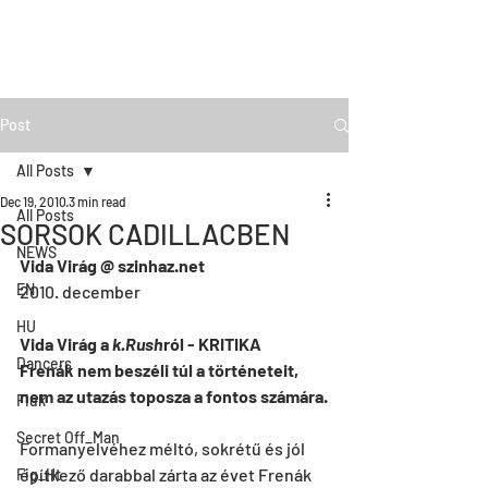
Post
All Posts
Dec 19, 2010
3 min read
All Posts
SORSOK CADILLACBEN
NEWS
Vida Virág @ szinhaz.net 
EN
2010. december
HU
Vida Virág a 
k.Rush
ról - KRITIKA
Dancers
Frenák nem beszéli túl a történeteit, 
nem az utazás toposza a fontos számára.
Fiúk
Secret Off_Man
Formanyelvéhez méltó, sokrétű és jól 
építkező darabbal zárta az évet Frenák 
Fig_Ht