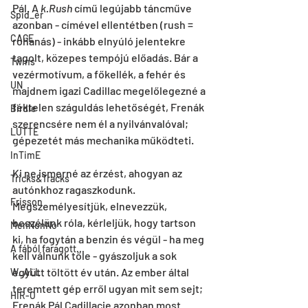
Pál. A
 k.Rush
 című legújabb táncműve 
Spid_er
azonban - címével ellentétben (rush = 
CAGE
rohanás) - inkább elnyúló jelentekre 
tagolt, közepes tempójú előadás. Bár a 
Twins
vezérmotívum, a főkellék, a fehér és 
UN
majdnem igazi Cadillac megelőlegezné a 
féktelen száguldás lehetőségét, Frenák 
Birdie
szerencsére nem él a nyilvánvalóval; 
LUTTE
gépezetét más mechanika működteti.
InTimE
Ki ne ismerné az érzést, ahogyan az 
Tricks&Tracks
autónkhoz ragaszkodunk. 
Frisson
Megszemélyesítjük, elnevezzük, 
beszélünk róla, kérleljük, hogy tartson 
MenNonNo
ki, ha fogytán a benzin és végül - ha meg 
A fából faragott...
kell válnunk tőle - gyászoljuk a sok 
együtt töltött év után. Az ember által 
W_ALL
teremtett gép erről ugyan mit sem sejt; 
HIR-O
Frenák Pál Cadillacje azonban most 