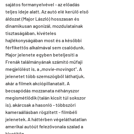
sajátos formanyelvével - az előadás 
teljes ideje alatt. Az autó elé kerülő első 
áldozat (Major László) hosszasan és 
dinamikusan agonizál, mozdulatainak 
tisztaságában, kivételes 
hajlékonyságában most és a későbbi 
férfikettős alkalmával sem csalódunk. 
Major jelenete egyben beteljesíti a 
Frenák találmányának számító műfaji 
megjelölést is, a „
movie-moving
ot". A 
jelenetet több szemszögből láthatjuk, 
akár a filmek akciópillanatait. A 
becsapódás mozzanata néhányszor 
megismétlődik (talán kicsit túl sokszor 
is), akárcsak a hasonló - többszöri 
kameraállásban rögzített - filmbéli 
jelenetek. A háttérben végeláthatatlan 
amerikai autóút felezővonala szalad a 
kivetítőn. 