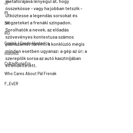
metaforájává lényegül át, hogy 
JP
összekösse - vagy ha jobban tetszik - 
PL
ütköztesse a legendás sorsokat és 
végzeteket a frenáki színpadon. 
SK
Sorolhatók a nevek, az előadás 
RO
szövevényes kontextusa számos 
Csajok / Credo Hysterica
párhuzamot teremt, a konklúzió mégis 
minden esetben ugyanaz: a gép az úr; a 
Instinct
szereplők sorsa az autó kasztnijában 
CrAzyRunnErs
elrendeltetett. 
Who Cares About Pál Frenák
F_EvER