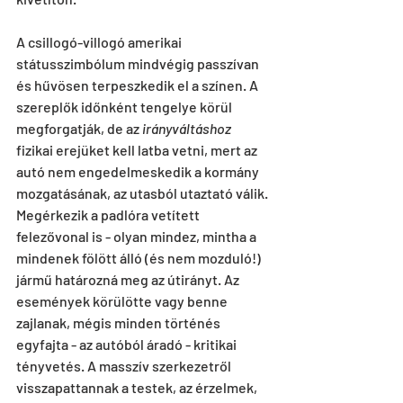
A csillogó-villogó amerikai 
státusszimbólum mindvégig passzívan 
és hűvösen terpeszkedik el a színen. A 
szereplők időnként tengelye körül 
megforgatják, de az 
irányváltáshoz
fizikai erejüket kell latba vetni, mert az 
autó nem engedelmeskedik a kormány 
mozgatásának, az utasból utaztató válik. 
Megérkezik a padlóra vetített 
felezővonal is - olyan mindez, mintha a 
mindenek fölött álló (és nem mozduló!) 
jármű határozná meg az útirányt. Az 
események körülötte vagy benne 
zajlanak, mégis minden történés 
egyfajta - az autóból áradó - kritikai 
tényvetés. A masszív szerkezetről 
visszapattannak a testek, az érzelmek, 