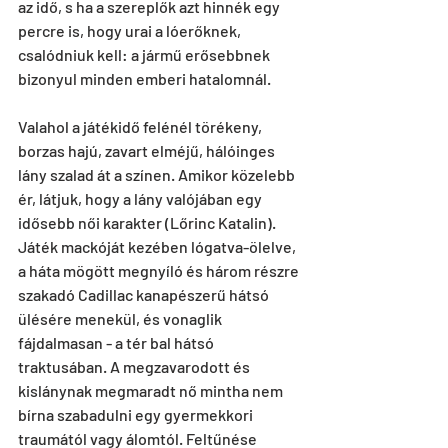
az idő, s ha a szereplők azt hinnék egy 
percre is, hogy urai a lóerőknek, 
csalódniuk kell: a jármű erősebbnek 
bizonyul minden emberi hatalomnál. 
Valahol a játékidő felénél törékeny, 
borzas hajú, zavart elméjű, hálóinges 
lány szalad át a színen. Amikor közelebb 
ér, látjuk, hogy a lány valójában egy 
idősebb női karakter (Lőrinc Katalin). 
Játék mackóját kezében lógatva-ölelve, 
a háta mögött megnyíló és három részre 
szakadó Cadillac kanapészerű hátsó 
ülésére menekül, és vonaglik 
fájdalmasan - a tér bal hátsó 
traktusában. A megzavarodott és 
kislánynak megmaradt nő mintha nem 
bírna szabadulni egy gyermekkori 
traumától vagy álomtól. Feltűnése 