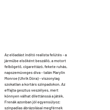
Az előadást indító realista felütés - a 
járműbe elsőként beszálló, a motort 
felbőgető, cigarettázó, fekete ruhás, 
napszemüveges díva - talán Marylin 
Monroe (Uhrik Dóra) - viszonylag 
szokatlan a kortárs színpadokon. Az 
effajta gesztus veszélyes, mert 
könnyen válhat dilettánssá a játék. 
Frenák azonban jól egyensúlyoz; 
színpadias ábrázolásai megférnek 