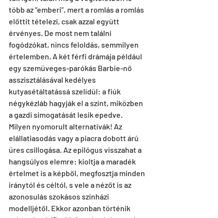
több az “emberi”, mert a romlás a romlás 
előttit tételezi, csak azzal együtt 
érvényes. De most nem találni 
fogódzókat, nincs feloldás, semmilyen 
értelemben. A két férfi drámája például 
egy szemüveges-parókás Barbie-nő 
asszisztálásával kedélyes 
kutyasétáltatássá szelídül: a fiúk 
négykézláb hagyják el a színt, miközben 
a gazdi simogatását lesik epedve. 
Milyen nyomorult alternatívák! Az 
elállatiasodás vagy a piacra dobott árú 
üres csillogása. Az epilógus visszahat a 
hangsúlyos elemre: kioltja a maradék 
értelmet is a képből, megfosztja minden 
iránytól és céltól, s vele a nézőt is az 
azonosulás szokásos színházi 
modelljétől. Ekkor azonban történik 