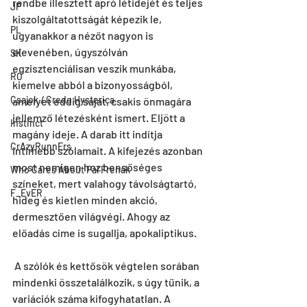
rendbe illesztett apró létidejét és teljes 
JP
kiszolgáltatottságát képezik le, 
PL
ugyanakkor a nézőt nagyon is 
elevenében, úgyszólván 
SK
egzisztenciálisan veszik munkába, 
RO
kiemelve abból a bizonyosságból, 
Csajok / Credo Hysterica
amelyet eddig saját, csakis önmagára 
jellemző létezésként ismert. Eljött a 
Instinct
magány ideje. A darab itt indítja 
CrAzyRunnErs
intimebb szólamait. A kifejezés azonban 
most nemigen hoz bensőséges 
Who Cares About Pál Frenák
színeket, mert valahogy távolságtartó, 
F_EvER
hideg és kietlen minden akció, 
dermesztően világvégi. Ahogy az 
előadás címe is sugallja, apokaliptikus.
 A szólók és kettősök végtelen sorában 
mindenki összetalálkozik, s úgy tűnik, a 
variációk száma kifogyhatatlan. A 