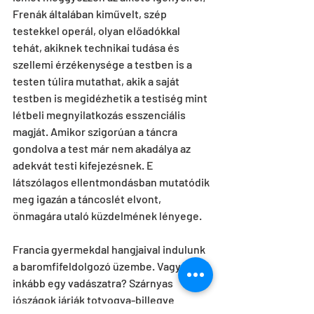
Frenák általában kiművelt, szép 
testekkel operál, olyan előadókkal 
tehát, akiknek technikai tudása és 
szellemi érzékenysége a testben is a 
testen túlira mutathat, akik a saját 
testben is megidézhetik a testiség mint 
létbeli megnyilatkozás esszenciális 
magját. Amikor szigorúan a táncra 
gondolva a test már nem akadálya az 
adekvát testi kifejezésnek. E 
látszólagos ellentmondásban mutatódik 
meg igazán a táncoslét elvont, 
önmagára utaló küzdelmének lényege. 
Francia gyermekdal hangjaival indulunk 
a baromfifeldolgozó üzembe. Vagy 
inkább egy vadászatra? Szárnyas 
jószágok járják totyogva-billegve 