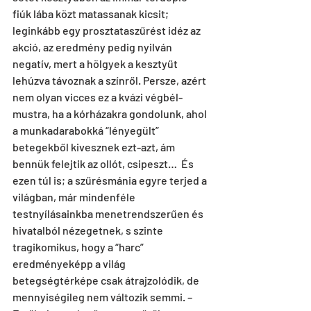
fiúk lába közt matassanak kicsit; 
leginkább egy prosztataszűrést idéz az 
akció, az eredmény pedig nyilván 
negatív, mert a hölgyek a kesztyűt 
lehúzva távoznak a színről. Persze, azért 
nem olyan vicces ez a kvázi végbél-
mustra, ha a kórházakra gondolunk, ahol 
a munkadarabokká “lényegült” 
betegekből kivesznek ezt-azt, ám 
bennük felejtik az ollót, csipeszt…  És 
ezen túl is; a szűrésmánia egyre terjed a 
világban, már mindenféle 
testnyílásainkba menetrendszerűen és 
hivatalból nézegetnek, s szinte 
tragikomikus, hogy a “harc” 
eredményeképp a világ 
betegségtérképe csak átrajzolódik, de 
mennyiségileg nem változik semmi. – 