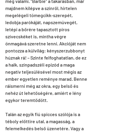
még valami. “Barbie” a takarásban, már 
majdnem kilépve a színről, hirtelen 
megelégeli tömegcikk-szerepét, 
ledobja parókáját, napszemüvegét, 
letépi a bőrére tapasztott piros 
szívecskéket is, mintha végre 
önmagává szeretne lenni. Akcióját nem 
pontozza a külvilág: kényszerzubbonyt 
húznak rá! – Szinte felfoghatatlan, de ez 
a halk, színpadszéli epizód a maga 
negatív teljesülésével most mégis az 
ember egyetlen reménye marad. Benne 
ráismerni még az okra, egy belső és 
nehéz út lehetőségére, amiért e lény 
egykor teremtődött. 
Talán az egyik fiú spicces szólója is a 
téboly előttire utal, a magasság, a 
felemelkedés belső üzenetére. Vagy a 