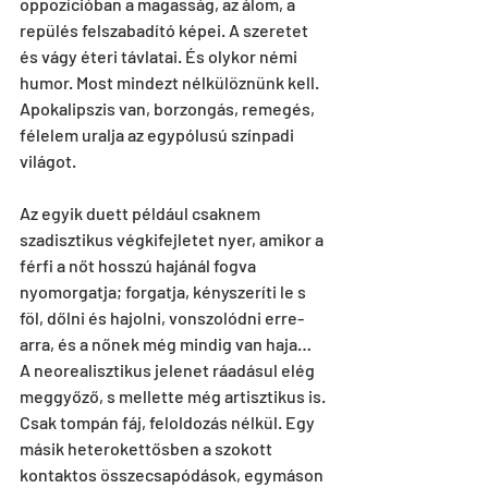
oppozícióban a magasság, az álom, a 
repülés felszabadító képei. A szeretet 
és vágy éteri távlatai. És olykor némi 
humor. Most mindezt nélkülöznünk kell. 
Apokalipszis van, borzongás, remegés, 
félelem uralja az egypólusú színpadi 
világot. 
Az egyik duett például csaknem 
szadisztikus végkifejletet nyer, amikor a 
férfi a nőt hosszú hajánál fogva 
nyomorgatja; forgatja, kényszeríti le s 
föl, dőlni és hajolni, vonszolódni erre-
arra, és a nőnek még mindig van haja…  
A neorealisztikus jelenet ráadásul elég 
meggyőző, s mellette még artisztikus is. 
Csak tompán fáj, feloldozás nélkül. Egy 
másik heterokettősben a szokott 
kontaktos összecsapódások, egymáson 