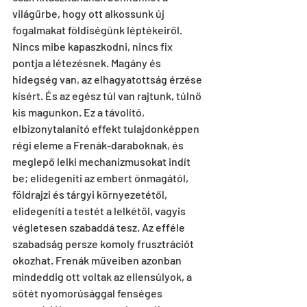
világűrbe, hogy ott alkossunk új 
fogalmakat földiségünk léptékeiről. 
Nincs mibe kapaszkodni, nincs fix 
pontja a létezésnek. Magány és 
hidegség van, az elhagyatottság érzése 
kísért. És az egész túl van rajtunk, túlnő 
kis magunkon. Ez a távolító, 
elbizonytalanító effekt tulajdonképpen 
régi eleme a Frenák-daraboknak, és 
meglepő lelki mechanizmusokat indít 
be; elidegeníti az embert önmagától, 
földrajzi és tárgyi környezetétől, 
elidegeníti a testét a lelkétől, vagyis 
végletesen szabaddá tesz. Az efféle 
szabadság persze komoly frusztrációt 
okozhat. Frenák műveiben azonban 
mindeddig ott voltak az ellensúlyok, a 
sötét nyomorúsággal fenséges 