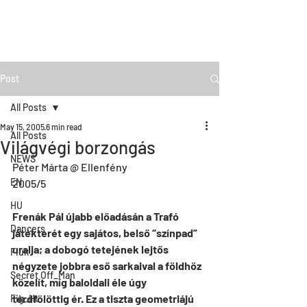
Post
All Posts
May 15, 2005
6 min read
All Posts
Világvégi borzongás
NEWS
Péter Márta @ Ellenfény
EN
2005/5
HU
Frenák Pál újabb előadásán a Trafó 
Dancers
játékterét egy sajátos, belső “színpad” 
uralja; a dobogó tetejének lejtős 
Fiúk
négyzete jobbra eső sarkaival a földhöz 
Secret Off_Man
közelít, míg baloldali éle úgy 
térdfölöttig ér. Ez a tiszta geometriájú 
Fig_Ht