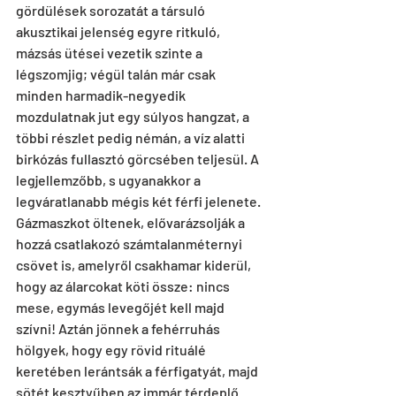
gördülések sorozatát a társuló 
akusztikai jelenség egyre ritkuló, 
mázsás ütései vezetik szinte a 
légszomjig; végül talán már csak 
minden harmadik-negyedik 
mozdulatnak jut egy súlyos hangzat, a 
többi részlet pedig némán, a víz alatti 
birkózás fullasztó görcsében teljesül. A 
legjellemzőbb, s ugyanakkor a 
legváratlanabb mégis két férfi jelenete. 
Gázmaszkot öltenek, elővarázsolják a 
hozzá csatlakozó számtalanméternyi 
csövet is, amelyről csakhamar kiderül, 
hogy az álarcokat köti össze: nincs 
mese, egymás levegőjét kell majd 
szívni! Aztán jönnek a fehérruhás 
hölgyek, hogy egy rövid rituálé 
keretében lerántsák a férfigatyát, majd 
sötét kesztyűben az immár térdeplő 