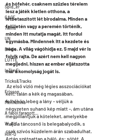
és hófehér, csaknem szűzies térelem 
Spid_er
lesz a játék kietlen otthona, a 
CAGE
létbetaszított lét birodalma. Minden a 
felületén vagy a peremén történik, 
Twins
minden itt mutatja magát, itt fordul 
UN
egymásba. Mindennek itt a kezdete és 
vége. A világ vágóhídja ez. S majd vér is 
Birdie
folyik rajta. De azért nem kell nagyon 
LUTTE
megijedni, hiszen az ember eljátszotta 
InTimE
már a komolyság jogát is.
Tricks&Tracks
 Az első vízió még légies asszociációkat 
Frisson
kelt; talán a kék ég magasában, 
felhőkön lebeg a lány – véljük a 
MenNonNo
négyzeten suhanó kép miatt –, ám utána 
A fából faragott...
megpillantjuk a köteleket, amelyekbe 
majd a táncosnő is belegabalyodik, s 
W_ALL
csak szívós küzdelem árán szabadulhat. 
HIR-O
Aztán szétpattan a háló, és: sötét. A 