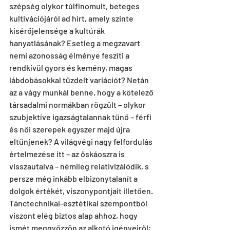
szépség olykor túlfinomult, beteges 
kultivációjáról ad hírt, amely szinte 
kísérőjelensége a kultúrák 
hanyatlásának? Esetleg a megzavart 
nemi azonosság élménye feszíti a 
rendkívül gyors és kemény, magas 
lábdobásokkal tűzdelt variációt? Netán 
az a vágy munkál benne, hogy a kötelező 
társadalmi normákban rögzült – olykor 
szubjektíve igazságtalannak tűnő – férfi 
és női szerepek egyszer majd újra 
eltűnjenek? A világvégi nagy felfordulás 
értelmezése itt – az őskáoszra is 
visszautalva – némileg relativizálódik, s 
persze még inkább elbizonytalanít a 
dolgok értékét, viszonypontjait illetően. 
Tánctechnikai-esztétikai szempontból 
viszont elég biztos alap ahhoz, hogy 
ismét meggyőzzön az alkotó igényeiről; 