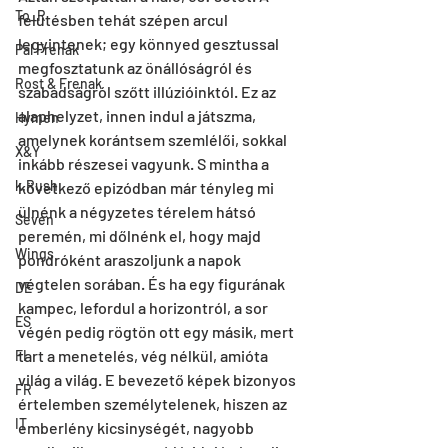
To_R
felütésben tehát szépen arcul 
legyintenek; egy könnyed gesztussal 
Pal Frenak
megfosztatunk az önállóságról és 
Rost & Frenak
szabadságról szőtt illúzióinktól. Ez az 
alaphelyzet, innen indul a játszma, 
Hymen
amelynek korántsem szemlélői, sokkal 
X&Y
inkább részesei vagyunk. S mintha a 
k.Rush
következő epizódban már tényleg mi 
ülnénk a négyzetes térelem hátsó 
Seven
peremén, mi dőlnénk el, hogy majd 
Wings
pondróként araszoljunk a napok 
végtelen sorában. És ha egy figurának 
DE
kampec, lefordul a horizontról, a sor 
ES
végén pedig rögtön ott egy másik, mert 
tart a menetelés, vég nélkül, amióta 
FI
világ a világ. E bevezető képek bizonyos 
FR
értelemben személytelenek, hiszen az 
IT
emberlény kicsinységét, nagyobb 