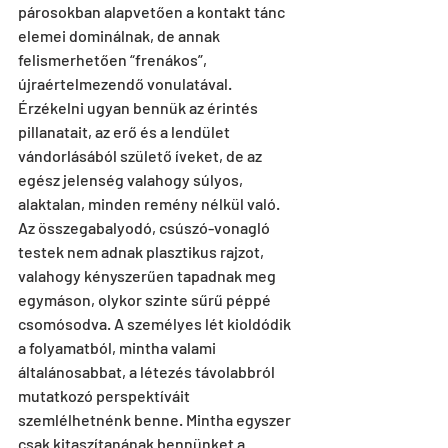
párosokban alapvetően a kontakt tánc 
elemei dominálnak, de annak 
felismerhetően “frenákos”, 
újraértelmezendő vonulatával. 
Érzékelni ugyan bennük az érintés 
pillanatait, az erő és a lendület 
vándorlásából születő íveket, de az 
egész jelenség valahogy súlyos, 
alaktalan, minden remény nélkül való. 
Az összegabalyodó, csúszó-vonagló 
testek nem adnak plasztikus rajzot, 
valahogy kényszerűen tapadnak meg 
egymáson, olykor szinte sűrű péppé 
csomósodva. A személyes lét kioldódik 
a folyamatból, mintha valami 
általánosabbat, a létezés távolabbról 
mutatkozó perspektíváit 
szemlélhetnénk benne. Mintha egyszer 
csak kitaszítanának bennünket a 