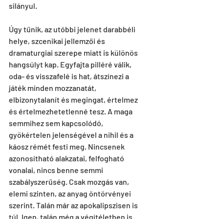
silányul.
Úgy tűnik, az utóbbi jelenet darabbéli 
helye, szcenikai jellemzői és 
dramaturgiai szerepe miatt is különös 
hangsúlyt kap. Egyfajta pilléré válik, 
oda- és visszafelé is hat, átszínezi a 
játék minden mozzanatát, 
elbizonytalanít és megingat, értelmez 
és értelmezhetetlenné tesz. A maga 
semmihez sem kapcsolódó, 
gyökértelen jelenségével a nihil és a 
káosz rémét festi meg. Nincsenek 
azonosítható alakzatai, felfogható 
vonalai, nincs benne semmi 
szabályszerűség. Csak mozgás van, 
elemi szinten, az anyag öntörvényei 
szerint. Talán már az apokalipszisen is 
túl. Igen, talán még a végítéletben is 