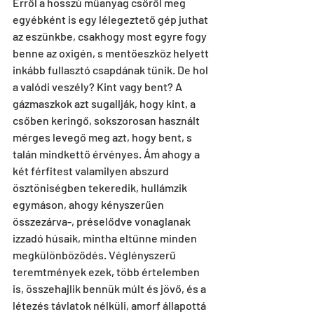
Erről a hosszú műanyag csőről meg 
egyébként is egy lélegeztető gép juthat 
az eszünkbe, csakhogy most egyre fogy 
benne az oxigén, s mentőeszköz helyett 
inkább fullasztó csapdának tűnik. De hol 
a valódi veszély? Kint vagy bent? A 
gázmaszkok azt sugallják, hogy kint, a 
csőben keringő, sokszorosan használt 
mérges levegő meg azt, hogy bent, s 
talán mindkettő érvényes. Ám ahogy a 
két férfitest valamilyen abszurd 
ösztöniségben tekeredik, hullámzik 
egymáson, ahogy kényszerűen 
összezárva-, préselődve vonaglanak 
izzadó húsaik, mintha eltűnne minden 
megkülönböződés. Véglényszerű 
teremtmények ezek, több értelemben 
is, összehajlik bennük múlt és jövő, és a 
létezés távlatok nélküli, amorf állapottá 