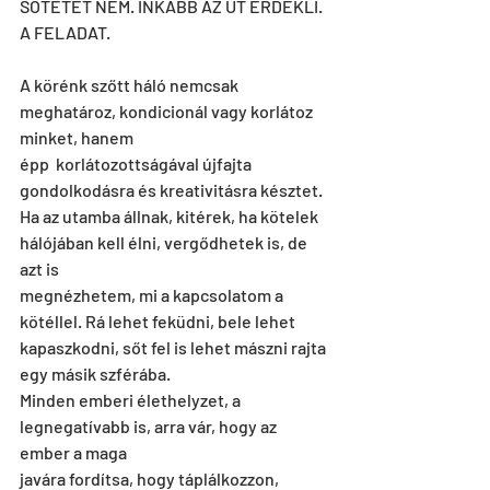
SÖTÉTET NEM. INKÁBB AZ ÚT ÉRDEKLI.
A FELADAT.
A körénk szőtt háló nemcsak 
meghatároz, kondicionál vagy korlátoz 
minket, hanem
épp  korlátozottságával újfajta 
gondolkodásra és kreativitásra késztet.
Ha az utamba állnak, kitérek, ha kötelek 
hálójában kell élni, vergődhetek is, de 
azt is
megnézhetem, mi a kapcsolatom a 
kötéllel. Rá lehet feküdni, bele lehet
kapaszkodni, sőt fel is lehet mászni rajta 
egy másik szférába.
Minden emberi élethelyzet, a 
legnegatívabb is, arra vár, hogy az 
ember a maga
javára fordítsa, hogy táplálkozzon, 