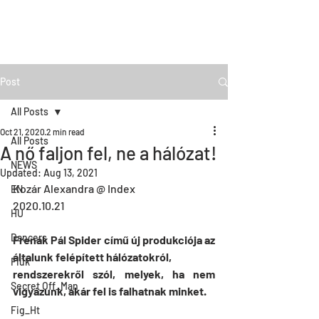
Post
All Posts
Oct 21, 2020
2 min read
All Posts
A nő faljon fel, ne a hálózat!
NEWS
Updated:
Aug 13, 2021
Kozár Alexandra @ Index
EN
2020.10.21
HU
Dancers
Frenák Pál Spider című új produkciója az 
általunk felépített hálózatokról,
Fiúk
rendszerekről szól, melyek, ha nem 
Secret Off_Man
vigyázunk, akár fel is falhatnak minket.
Fig_Ht