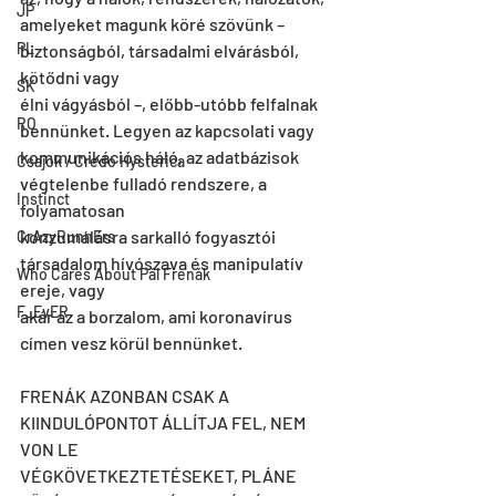
JP
amelyeket magunk köré szövünk – 
PL
biztonságból, társadalmi elvárásból, 
kötődni vagy
SK
élni vágyásból –, előbb-utóbb felfalnak 
RO
bennünket. Legyen az kapcsolati vagy
kommunikációs háló, az adatbázisok 
Csajok / Credo Hysterica
végtelenbe fulladó rendszere, a 
Instinct
folyamatosan
konzumálásra sarkalló fogyasztói 
CrAzyRunnErs
társadalom hívószava és manipulatív 
Who Cares About Pál Frenák
ereje, vagy
F_EvER
akár az a borzalom, ami koronavírus 
címen vesz körül bennünket.
FRENÁK AZONBAN CSAK A 
KIINDULÓPONTOT ÁLLÍTJA FEL, NEM 
VON LE
VÉGKÖVETKEZTETÉSEKET, PLÁNE 