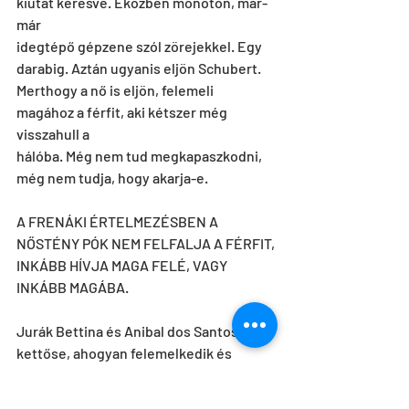
kiutat keresve. Eközben monoton, már-
már
idegtépő gépzene szól zörejekkel. Egy 
darabig. Aztán ugyanis eljön Schubert.
Merthogy a nő is eljön, felemeli 
magához a férfit, aki kétszer még 
visszahull a
hálóba. Még nem tud megkapaszkodni, 
még nem tudja, hogy akarja-e.
A FRENÁKI ÉRTELMEZÉSBEN A 
NŐSTÉNY PÓK NEM FELFALJA A FÉRFIT,
INKÁBB HÍVJA MAGA FELÉ, VAGY 
INKÁBB MAGÁBA.
Jurák Bettina és Anibal dos Santos 
kettőse, ahogyan felemelkedik és 
eltűnik a
zsinórpadlásban, csodálatos egymásra 