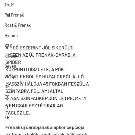
To_R
Pal Frenak
Rost & Frenak
Hymen
X&Y
A MEÓ ESZERINT JÓL SIKERÜLT, 
HISZEN AZ ÚJ FRENÁK-DARAB, A 
k.Rush
SPIDER
Seven
KÖZPONTI DÍSZLETE, A PÓK 
KÖTELEKBŐL ÉS HUZALOKBÓL ÁLLÓ
Wings
MASSZÍV HÁLÓJA 45 FOKBAN FESZÜL A 
DE
SZÍNPADRA FEL, AMI ÁLTAL
ES
OLYAN SZÍNPADKÉP JÖN LÉTRE, MELY 
NEM CSAK ESZTÉTIKAILAG
FI
TAGLÓZ LE.
FR
Frenák új darabjának alapkoncepciója 
IT
az, hogy a hálók, rendszerek, hálózatok,