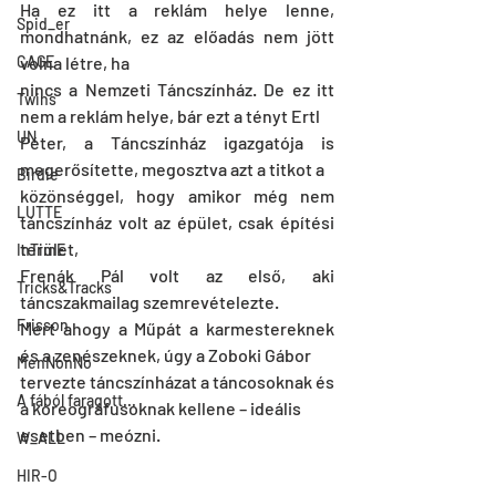
Ha ez itt a reklám helye lenne, 
Spid_er
mondhatnánk, ez az előadás nem jött 
CAGE
volna létre, ha
nincs a Nemzeti Táncszínház. De ez itt 
Twins
nem a reklám helye, bár ezt a tényt Ertl
UN
Péter, a Táncszínház igazgatója is 
megerősítette, megosztva azt a titkot a
Birdie
közönséggel, hogy amikor még nem 
LUTTE
táncszínház volt az épület, csak építési 
terület,
InTimE
Frenák Pál volt az első, aki 
Tricks&Tracks
táncszakmailag szemrevételezte.
Frisson
Mert ahogy a Műpát a karmestereknek 
és a zenészeknek, úgy a Zoboki Gábor
MenNonNo
tervezte táncszínházat a táncosoknak és 
A fából faragott...
a koreográfusoknak kellene – ideális
esetben – meózni.
W_ALL
HIR-O