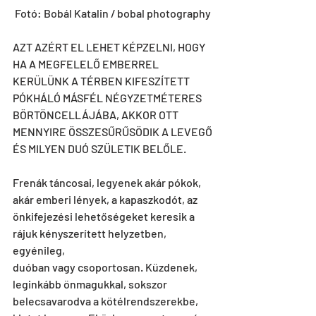
Fotó: Bobál Katalin / bobal photography
AZT AZÉRT EL LEHET KÉPZELNI, HOGY 
HA A MEGFELELŐ EMBERREL
KERÜLÜNK A TÉRBEN KIFESZÍTETT 
PÓKHÁLÓ MÁSFÉL NÉGYZETMÉTERES
BÖRTÖNCELLÁJÁBA, AKKOR OTT 
MENNYIRE ÖSSZESŰRŰSÖDIK A LEVEGŐ
ÉS MILYEN DUÓ SZÜLETIK BELŐLE.
Frenák táncosai, legyenek akár pókok, 
akár emberi lények, a kapaszkodót, az
önkifejezési lehetőségeket keresik a 
rájuk kényszerített helyzetben, 
egyénileg,
duóban vagy csoportosan. Küzdenek, 
leginkább önmagukkal, sokszor
belecsavarodva a kötélrendszerekbe, 