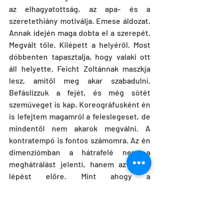
az elhagyatottság, az apa- és a 
szeretethiány motiválja. Emese áldozat. 
Annak idején maga dobta el a szerepét. 
Megvált tőle. Kilépett a helyéről. Most 
döbbenten tapasztalja, hogy valaki ott 
áll helyette. Feicht Zoltánnak maszkja 
lesz, amitől meg akar szabadulni. 
Befáslizzuk a fejét, és még sötét 
szemüveget is kap. Koreográfusként én 
is lefejtem magamról a feleslegeset, de 
mindentől nem akarok megválni. A 
kontratempó is fontos számomra. Az én 
dimenziómban a hátrafelé nem a 
meghátrálást jelenti, hanem az újabb 
lépést előre. Mint ahogy a 
legborzasztóbb spirál az egyenes. A 
Tricks& Tracks első részében földig érő, 
csuklyás klepetusban, fehérre festett 