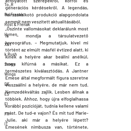
átfolyatott szerepekről, korról és 
To_R
generációs kérdésekről. A legendás, 
korszakalkotó produkció alapgondolata 
Pal Frenak
semmit nem veszített aktualitásából.
Rost & Frenak
„Őszinte vallomásokat deklarálunk most 
Hymen
is – mondja a társulatvezető 
koreográfus. – Megmutatjuk, kivel mi 
X&Y
történt az elmúlt másfél évtized alatt, ki 
k.Rush
kinek a helyére akar beállni anélkül, 
hogy kifúrná a másikat. Ez a 
Seven
természetes kiválasztódás. A Jantner 
Wings
Emese által megformált figura szeretne 
DE
visszaállni a helyére, de már nem tud. 
Nemzedékváltás zajlik. Lesben állnak a 
ES
többiek. Ahhoz, hogy újra elfoglalhassa 
FI
korábbi pozícióját, tudnia kellene valami 
mást. De tud-e vajon? És mit tud Marie-
FR
Julie, aki már a helyére lépett? 
IT
Emesének nimbusza van, története, 