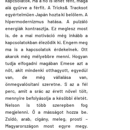
kapcsolatok. Ma a nő is lehet fent, maga 
alá gyűrve a férfit. A Tricks& Tracksot 
egyértelműen Japán hozta ki belőlem. A 
hipermodernizmus hatása. A pulzáló 
energiák kontrasztja. Ez meglesz most 
is, de a mai motiváció még inkább a 
kapcsolatokban éleződik ki. Engem meg 
ma is a kapcsolatok érdekelnek. Ott 
akarok még mélyebbre menni. Hogyan 
tudja elfogadni magában Emese azt a 
nőt, akit mindenki otthagyott, egyedül 
van, de még vállalása van, 
önmegvalósítani szeretne. S az a fél 
perc, amit a srác az érett nővel tölt, 
mennyire befolyásolja a későbbi életét. 
Nelson is több szerepben fog 
megjelenni. Ő a másságot hozza be. 
Zsidó, arab, cigány, meleg, prosti – 
Magyarországon most egyre megy. 