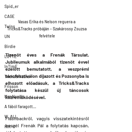
Spid_er
CAGE
Vasas Erika és Nelson reguera a 
Twins
Tricks&Tracks próbáján - Szakárossy Zsuzsa 
felvétele
UN
Birdie
Tizenöt éves a Frenák Társulat. 
LUTTE
Jubileumuk alkalmából tizenöt évvel 
InTimE
ezelőtt bemutatott, a veszprémi 
táncfesztiválon díjazott és Pozsonyba is 
Tricks&Tracks
elhozott előadásuk, a Tricks&Tracks 
Frisson
folytatása készül új táncosok 
MenNonNo
közreműködésével.
A fából faragott...
W_ALL
Flashbackről, vagyis visszatekintésről 
beszél Frenák Pál a folytatás kapcsán, 
HIR-O