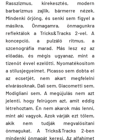
Rasszizmus, kirekesztés, modern 
barbarizmus zajlik, bármerre nézek. 
Mindenki őrjöng, és senki sem figyel a 
másikra. Önmagamra, önmagunkra 
reflektálok a Tricks&Tracks 2-vel. A 
koncepció, a pulzáló ritmus, a 
szcenográfia marad. Más lesz ez az 
előadás, és mégis ugyanaz, mint a 
tizenöt évvel ezelőtti. Nyomatékosítom 
a stílusjegyeimet. Picasso sem dobta el 
az ecsetjét, nem akart megfelelni 
elvárásoknak. Dalí sem. Giacometti sem. 
Modigliani sem. A megújulás nem azt 
jelenti, hogy felrúgom azt, amit eddig 
létrehoztam. Én nem akarok más lenni, 
mint aki vagyok. Azok várják ezt tőlem, 
akik nem tudják megvalósítani 
önmagukat. A Tricks&Tracks 2-ben 
mindenki önmagát keresi. Az alfahímet 