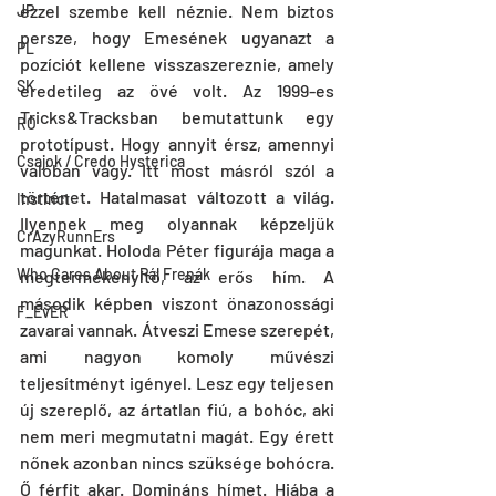
ezzel szembe kell néznie. Nem biztos 
JP
persze, hogy Emesének ugyanazt a 
PL
pozíciót kellene visszaszereznie, amely 
SK
eredetileg az övé volt. Az 1999-es 
Tricks&Tracksban bemutattunk egy 
RO
prototípust. Hogy annyit érsz, amennyi 
Csajok / Credo Hysterica
valóban vagy. Itt most másról szól a 
történet. Hatalmasat változott a világ. 
Instinct
Ilyennek meg olyannak képzeljük 
CrAzyRunnErs
magunkat. Holoda Péter figurája maga a 
Who Cares About Pál Frenák
megtermékenyítő, az erős hím. A 
második képben viszont önazonossági 
F_EvER
zavarai vannak. Átveszi Emese szerepét, 
ami nagyon komoly művészi 
teljesítményt igényel. Lesz egy teljesen 
új szereplő, az ártatlan fiú, a bohóc, aki 
nem meri megmutatni magát. Egy érett 
nőnek azonban nincs szüksége bohócra. 
Ő férfit akar. Domináns hímet. Hiába a 