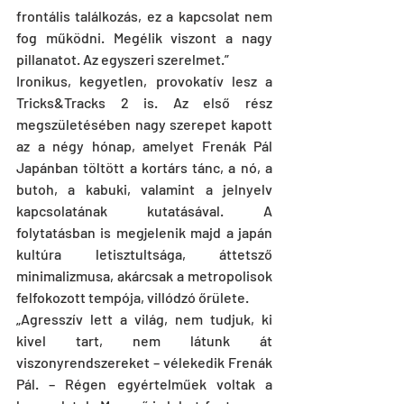
frontális találkozás, ez a kapcsolat nem 
fog működni. Megélik viszont a nagy 
pillanatot. Az egyszeri szerelmet.”
Ironikus, kegyetlen, provokatív lesz a 
Tricks&Tracks 2 is. Az első rész 
megszületésében nagy szerepet kapott 
az a négy hónap, amelyet Frenák Pál 
Japánban töltött a kortárs tánc, a nó, a 
butoh, a kabuki, valamint a jelnyelv 
kapcsolatának kutatásával. A 
folytatásban is megjelenik majd a japán 
kultúra letisztultsága, áttetsző 
minimalizmusa, akárcsak a metropolisok 
felfokozott tempója, villódzó őrülete.
„Agresszív lett a világ, nem tudjuk, ki 
kivel tart, nem látunk át 
viszonyrendszereket – vélekedik Frenák 
Pál. – Régen egyértelműek voltak a 