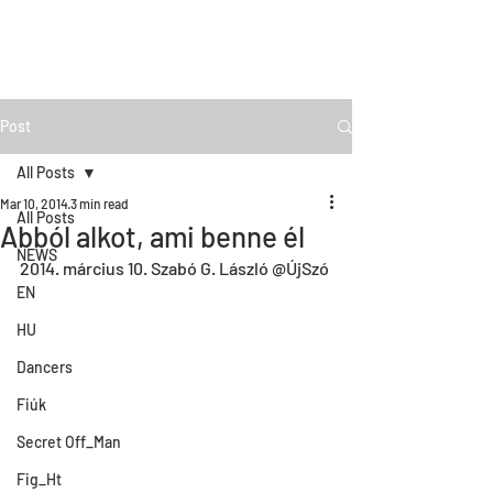
Post
All Posts
Mar 10, 2014
3 min read
All Posts
Abból alkot, ami benne él
NEWS
2014. március 10. Szabó G. László @ÚjSzó
EN
HU
Dancers
Fiúk
Secret Off_Man
Fig_Ht