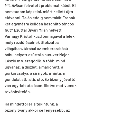
MIL AN
ban felvetett problematikából. El 
nem tudom képzelni, miért kellett újra 
elővenni. Talán eddig nem talált Frenák 
két egymásra kellően hasonlító táncos 
fiút? Ezúttal Újvári Milán helyett 
Várnagy Kristóf küzd önmagával a lélek 
mély rezdüléseinek titokzatos 
világában, társául az emberszabású 
bábu helyett ezúttal a hús-vér Major 
László m.v. szegődik. A többi mind 
ugyanaz: a díszlet, a marionett, a 
görkorcsolya, a sirályok, a hinta, a 
gondolat stb. stb. stb. Ez bizony jóval túl 
van egy-két utaláson, illetve motívumok 
továbbvitelén.
Ha mindettől el is tekintünk, a 
bizonyítvány akkor se fényesebb: az 