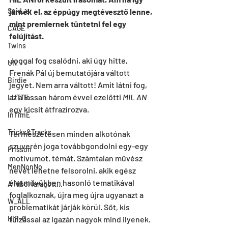
Spid_er
járnék el, az éppúgy megtévesztő lenne, 
mint premiernek tüntetni fel egy 
CAGE
felújítást.
Twins
Joggal fog csalódni, aki úgy hitte, 
UN
Frenák Pál új bemutatójára váltott 
Birdie
jegyet. Nem arra váltott! Amit látni fog, 
az a lassan három évvel ezelőtti 
MIL AN
LUTTE
egy kicsit átfrazírozva.
InTimE
Tricks&Tracks
Természetesen minden alkotónak 
szuverén joga továbbgondolni egy-egy 
Frisson
motívumot, témát. Számtalan művész 
MenNonNo
nevét lehetne felsorolni, akik egész 
életművükben hasonló tematikával 
A fából faragott...
foglalkoznak, újra meg újra ugyanazt a 
W_ALL
problematikát járják körül. Sőt, kis 
HIR-O
túlzással az igazán nagyok mind ilyenek. 