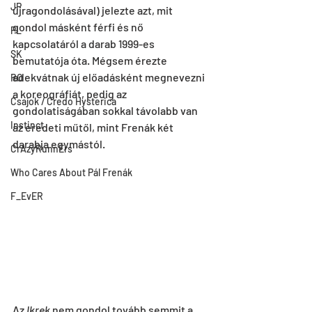
JP
újragondolásával) jelezte azt, mit 
gondol másként férfi és nő 
PL
kapcsolatáról a darab 1999-es 
SK
bemutatója óta. Mégsem érezte 
adekvátnak új előadásként megnevezni 
RO
a koreográfiát, pedig az 
Csajok / Credo Hysterica
gondolatiságában sokkal távolabb van 
Instinct
az eredeti műtől, mint Frenák két 
darabja egymástól.
CrAzyRunnErs
Who Cares About Pál Frenák
F_EvER
Az 
Ikrek 
nem gondol tovább semmit a 