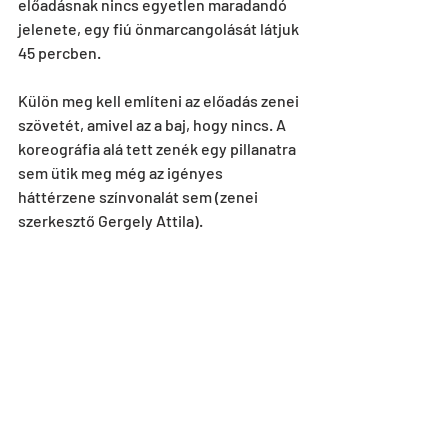
előadásnak nincs egyetlen maradandó 
jelenete, egy fiú önmarcangolását látjuk 
45 percben.
Külön meg kell említeni az előadás zenei 
szövetét, amivel az a baj, hogy nincs. A 
koreográfia alá tett zenék egy pillanatra 
sem ütik meg még az igényes 
háttérzene színvonalát sem (zenei 
szerkesztő Gergely Attila).