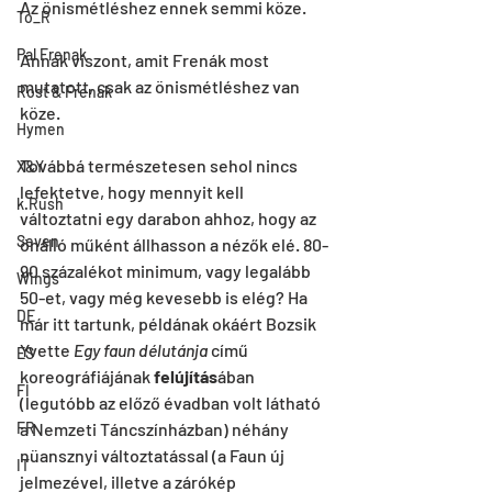
Az önismétléshez ennek semmi köze.
To_R
Pal Frenak
Annak viszont, amit Frenák most 
mutatott, csak az önismétléshez van 
Rost & Frenak
köze.
Hymen
Továbbá természetesen sehol nincs 
X&Y
lefektetve, hogy mennyit kell 
k.Rush
változtatni egy darabon ahhoz, hogy az 
Seven
önálló műként állhasson a nézők elé. 80-
90 százalékot minimum, vagy legalább 
Wings
50-et, vagy még kevesebb is elég? Ha 
DE
már itt tartunk, példának okáért Bozsik 
Yvette 
Egy faun délutánja
 című 
ES
koreográfiájának 
felújítás
ában 
FI
(legutóbb az előző évadban volt látható 
FR
a Nemzeti Táncszínházban) néhány 
nüansznyi változtatással (a Faun új 
IT
jelmezével, illetve a zárókép 