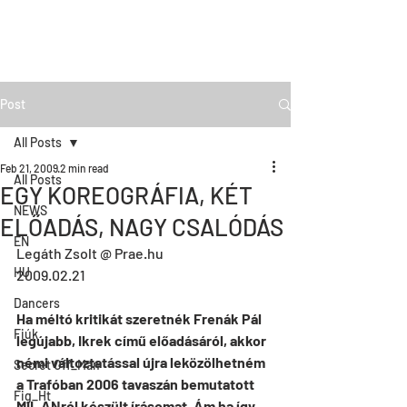
Post
All Posts
Feb 21, 2009
2 min read
All Posts
EGY KOREOGRÁFIA, KÉT
NEWS
ELŐADÁS, NAGY CSALÓDÁS
EN
Legáth Zsolt @ Prae.hu 
HU
2009.02.21
Dancers
Ha méltó kritikát szeretnék Frenák Pál 
Fiúk
legújabb, Ikrek című előadásáról, akkor 
némi változtatással újra leközölhetném 
Secret Off_Man
a Trafóban 2006 tavaszán bemutatott 
Fig_Ht
MIL ANról készült írásomat. Ám ha így 