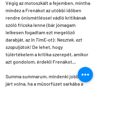
Végig az motoszkált a fejemben, mintha 
mindez a Frenákot az utóbbi időben 
rendre önismétléssel vádló kritikának 
szóló fricska lenne (bár jómagam 
lelkesen fogadtam ezt megelőző 
darabját, az 
In TimE
-ot): 
Nesztek, ezt 
szapuljátok!
 De lehet, hogy 
túlértékelem a kritika szerepét, amikor 
azt gondolom, érdekli Frenákot...
Summa summarum, mindenki jobban 
járt volna, ha a műsorfüzet sarkába a 
Felújítás!
 felirat kerül. Jobb lenne 
Frenáknak, mert nem kéne zsebre 
tennie azt, amit a kritikától teljesen 
jogosan kapni fog, és jobban járt volna a 
néző, mert legalább tudná, mire vett 
jegyet és nem érezné becsapva magát.