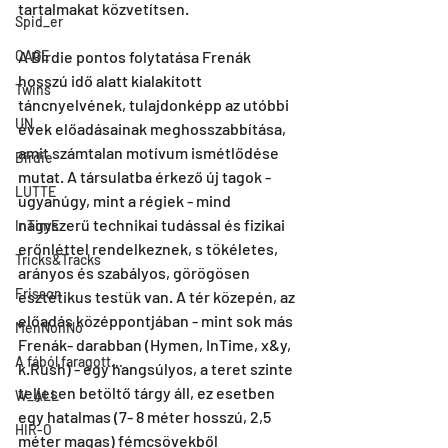
tartalmakat közvetítsen. 
Spid_er
CAGE
A Birdie pontos folytatása Frenák 
hosszú idő alatt kialakított 
Twins
táncnyelvének, tulajdonképp az utóbbi 
UN
évek előadásainak meghosszabbítása, 
amit számtalan motívum ismétlődése 
Birdie
mutat. A társulatba érkező új tagok - 
LUTTE
ugyanúgy, mint a régiek - mind 
nagyszerű technikai tudással és fizikai 
InTimE
erőnléttel rendelkeznek, s tökéletes, 
Tricks&Tracks
arányos és szabályos, görögösen 
Frisson
esztétikus testük van. A tér közepén, az 
előadás középpontjában - mint sok más 
MenNonNo
Frenák- darabban (Hymen, InTime, x&y, 
A fából faragott...
k.Rush) - egy hangsúlyos, a teret szinte 
teljesen betöltő tárgy áll, ez esetben 
W_ALL
egy hatalmas (7- 8 méter hosszú, 2,5 
HIR-O
méter magas) fémcsövekből 