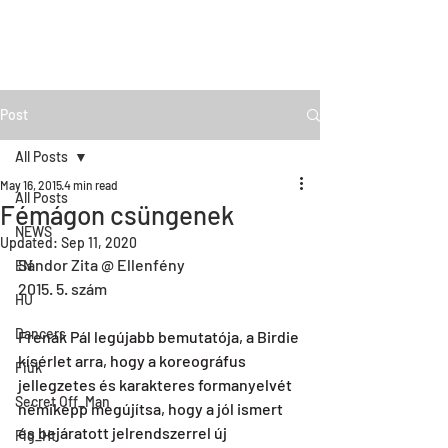
Post
All Posts
May 16, 2015
4 min read
All Posts
Fémágon csüngenek
NEWS
Updated:
Sep 11, 2020
Sándor Zita @ Ellenfény
EN
2015. 5. szám
HU
Dancers
Frenák Pál legújabb bemutatója, a Birdie 
kísérlet arra, hogy a koreográfus 
Fiúk
jellegzetes és karakteres formanyelvét 
Secret Off_Man
némiképp megújítsa, hogy a jól ismert 
és bejáratott jelrendszerrel új 
Fig_Ht