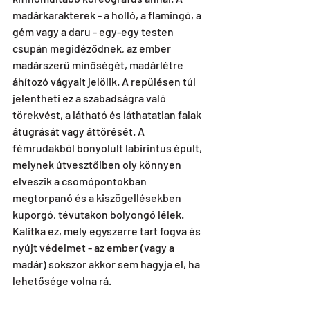
madárkarakterek - a holló, a flamingó, a 
gém vagy a daru - egy-egy testen 
csupán megidéződnek, az ember 
madárszerű minőségét, madárlétre 
áhítozó vágyait jelölik. A repülésen túl 
jelentheti ez a szabadságra való 
törekvést, a látható és láthatatlan falak 
átugrását vagy áttörését. A 
fémrudakból bonyolult labirintus épült, 
melynek útvesztőiben oly könnyen 
elveszik a csomópontokban 
megtorpanó és a kiszögellésekben 
kuporgó, tévutakon bolyongó lélek. 
Kalitka ez, mely egyszerre tart fogva és 
nyújt védelmet - az ember (vagy a 
madár) sokszor akkor sem hagyja el, ha 
lehetősége volna rá. 