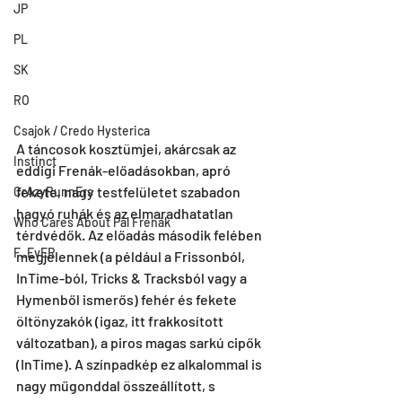
JP
PL
SK
RO
Csajok / Credo Hysterica
A táncosok kosztümjei, akárcsak az 
Instinct
eddigi Frenák-előadásokban, apró 
fekete, nagy testfelületet szabadon 
CrAzyRunnErs
hagyó ruhák és az elmaradhatatlan 
Who Cares About Pál Frenák
térdvédők. Az előadás második felében 
F_EvER
megjelennek (a például a Frissonból, 
InTime-ból, Tricks & Tracksból vagy a 
Hymenből ismerős) fehér és fekete 
öltönyzakók (igaz, itt frakkosított 
változatban), a piros magas sarkú cipők 
(InTime). A színpadkép ez alkalommal is 
nagy műgonddal összeállított, s 