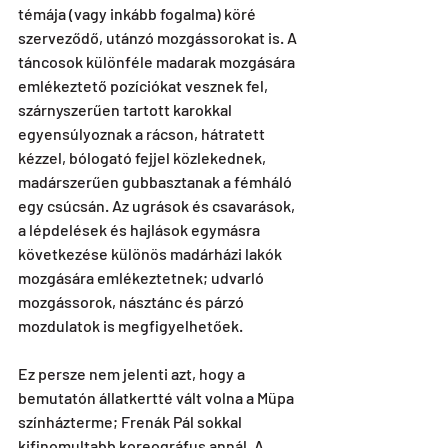
témája (vagy inkább fogalma) köré 
szerveződő, utánzó mozgássorokat is. A 
táncosok különféle madarak mozgására 
emlékeztető pozíciókat vesznek fel, 
szárnyszerűen tartott karokkal 
egyensúlyoznak a rácson, hátratett 
kézzel, bólogató fejjel közlekednek, 
madárszerűen gubbasztanak a fémháló 
egy csúcsán. Az ugrások és csavarások, 
a lépdelések és hajlások egymásra 
következése különös madárházi lakók 
mozgására emlékeztetnek; udvarló 
mozgássorok, násztánc és párzó 
mozdulatok is megfigyelhetőek. 
Ez persze nem jelenti azt, hogy a 
bemutatón állatkertté vált volna a Müpa 
színházterme; Frenák Pál sokkal 
kifinomultabb koreográfus annál. A 