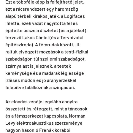
Ezt a többféleképp is felfejthető jelet, 
ezt a rácsrendszert egy háromszög 
alapú térbeli kirakós játék, a Logifaces 
ihlette, ezek vázát nagyította fel és 
építette össze a díszletet (és a játékot) 
tervező Lakos Dániel (és a Tervhivatal 
építésziroda). A fémrudak között, ill. 
rajtuk elvégzett mozgások a testi-fizikai 
szabadságon túl szellemi szabadságot, 
szárnyalást is jeleznek, a testek 
keménysége és a madarak légiessége 
ízléses módon és jó arányérzékkel 
felépítve találkoznak a színpadon. 
Az előadás zenéje legalább annyira 
összetett és rétegzett, mint a táncosok 
és a fémszerkezet kapcsolata. Norman 
Levy elektroakusztikus szerzeménye 
nagyon hasonló Frenák korábbi 