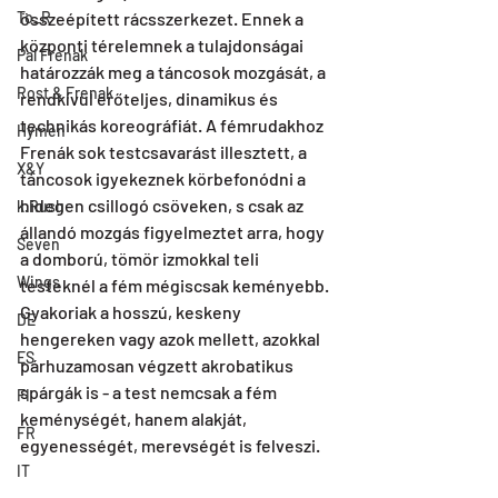
To_R
összeépített rácsszerkezet. Ennek a 
központi térelemnek a tulajdonságai 
Pal Frenak
határozzák meg a táncosok mozgását, a 
Rost & Frenak
rendkívül erőteljes, dinamikus és 
technikás koreográfiát. A fémrudakhoz 
Hymen
Frenák sok testcsavarást illesztett, a 
X&Y
táncosok igyekeznek körbefonódni a 
hidegen csillogó csöveken, s csak az 
k.Rush
állandó mozgás figyelmeztet arra, hogy 
Seven
a domború, tömör izmokkal teli 
Wings
testeknél a fém mégiscsak keményebb. 
Gyakoriak a hosszú, keskeny 
DE
hengereken vagy azok mellett, azokkal 
ES
párhuzamosan végzett akrobatikus 
spárgák is - a test nemcsak a fém 
FI
keménységét, hanem alakját, 
FR
egyenességét, merevségét is felveszi. 
IT