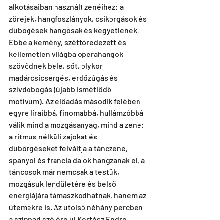
alkotásaiban használt zenéihez: a 
zörejek, hangfoszlányok, csikorgások és 
dübögések hangosak és kegyetlenek. 
Ebbe a kemény, széttöredezett és 
kellemetlen világba operahangok 
szövődnek bele, sőt, olykor 
madárcsicsergés, erdőzúgás és 
szívdobogás (újabb ismétlődő 
motívum). Az előadás második felében 
egyre líraibbá, finomabbá, hullámzóbbá 
válik mind a mozgásanyag, mind a zene: 
a ritmus nélküli zajokat és 
dübörgéseket felváltja a tánczene, 
spanyol és francia dalok hangzanak el, a 
táncosok már nemcsak a testük, 
mozgásuk lendületére és belső 
energiájára támaszkodhatnak, hanem az 
ütemekre is. Az utolsó néhány percben 
a színpad szélére ül Kertész Endre 