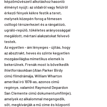
képzőművészeti alkotáshoz hasonló 
élményt nyújt: az oldalról vagy felülről 
érkező fények kékre festik a teret, 
melynek közepén forog a fémesen 
csillogó térszerkezet és a rángatózó, 
ugráló-repülő, tökéletes arányossággal 
megáldott, mértani alakzatokat felvevő 
testek. 
Az egyetlen - ám lényeges - újítás, hogy 
az absztrakt, heves és szinte kegyetlen 
mozgásvilágba mimetikus elemek is 
bekerülnek. Frenák most is bővelkedik 
ihletforrásokban (Alan Parker Birdy 
című filmdrámája, William Wharton 
amerikai író 1978-as, azonos című 
regénye, valamint Raymond Depardon 
San Clemente című dokumentumfilmje), 
amelyek ez alkalommal megengedik, 
sőt, megkívánják a mű címe és központi 