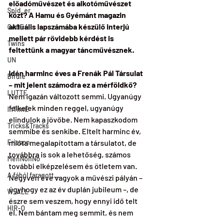
előadóművészet és alkotóművészet 
Spid_er
közt? A Hamu és Gyémánt magazin 
aktuális lapszámába készülő interjú 
CAGE
mellett pár rövidebb kérdést is 
Twins
feltettünk a magyar táncművésznek.
UN
Idén harminc éves a 
Frenák Pál Társulat
Birdie
– mit jelent számodra ez a mérföldkő?
LUTTE
Nem igazán változott semmi. Ugyanúgy 
felkelek minden reggel, ugyanúgy 
InTimE
elindulok a jövőbe. Nem kapaszkodom 
Tricks&Tracks
semmibe és senkibe. Eltelt harminc év, 
Frisson
mióta megalapítottam a társulatot, de 
továbbra is sok a lehetőség, számos 
MenNonNo
további elképzelésem és ötletem van. 
A fából faragott...
Negyven éve vagyok a művészi pályán – 
úgyhogy ez az év duplán jubileum –, de 
W_ALL
észre sem veszem, hogy ennyi idő telt 
HIR-O
el. Nem bántam meg semmit, és nem 