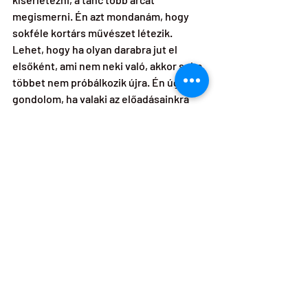
megismerni. Én azt mondanám, hogy 
sokféle kortárs művészet létezik. 
Lehet, hogy ha olyan darabra jut el 
elsőként, ami nem neki való, akkor soha 
többet nem próbálkozik újra. Én úgy 
gondolom, ha valaki az előadásainkra 
eljön, némiféle őszinteséget érezhet, 
érezheti a deleuze-i szabad asszociáció 
lehetőségét, ami talán nyitottságot és 
bizalmat ébreszt a műfaj iránt is.
Ha egyszer véget ér a koronavírus-
járvány, vajon visszatér a kulturális élet 
a régi kerékvágásba, vagy semmi nem 
lesz már ugyanolyan?
Ugyanolyan már nem lehet semmi. Nem 
tudjuk még, milyen következményei 
lesznek a járványnak. A művészet 