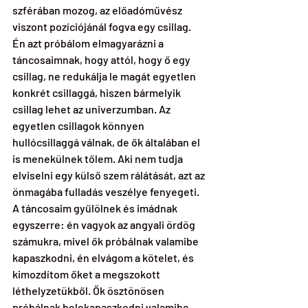
szférában mozog, az előadóművész 
viszont pozíciójánál fogva egy csillag. 
Én azt próbálom elmagyarázni a 
táncosaimnak, hogy attól, hogy ő egy 
csillag, ne redukálja le magát egyetlen 
konkrét csillaggá, hiszen bármelyik 
csillag lehet az univerzumban. Az 
egyetlen csillagok könnyen 
hullócsillaggá válnak, de ők általában el 
is menekülnek tőlem. Aki nem tudja 
elviselni egy külső szem rálátását, azt az 
önmagába fulladás veszélye fenyegeti. 
A táncosaim gyűlölnek és imádnak 
egyszerre: én vagyok az angyali ördög 
számukra, mivel ők próbálnak valamibe 
kapaszkodni, én elvágom a kötelet, és 
kimozdítom őket a megszokott 
léthelyzetükből. Ők ösztönösen 
próbálnak belekapaszkodni valamibe, 