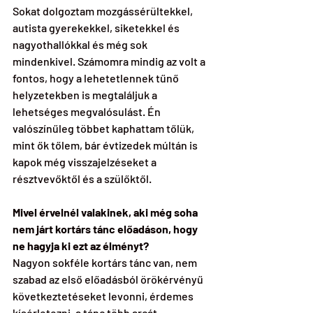
Sokat dolgoztam mozgássérültekkel, 
autista gyerekekkel, siketekkel és 
nagyothallókkal és még sok 
mindenkivel. Számomra mindig az volt a 
fontos, hogy a lehetetlennek tűnő 
helyzetekben is megtaláljuk a 
lehetséges megvalósulást. Én 
valószínűleg többet kaphattam tőlük, 
mint ők tőlem, bár évtizedek múltán is 
kapok még visszajelzéseket a 
résztvevőktől és a szülőktől.
Mivel érvelnél valakinek, aki még soha 
nem járt kortárs tánc előadáson, hogy 
ne hagyja ki ezt az élményt?
Nagyon sokféle kortárs tánc van, nem 
szabad az első előadásból örökérvényű 
következtetéseket levonni, érdemes 
kísérletezni, a tánc több arcát 