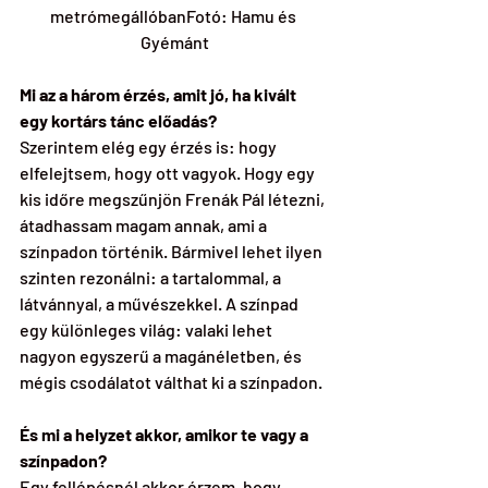
metrómegállóbanFotó: Hamu és 
Gyémánt
Mi az a három érzés, amit jó, ha kivált 
egy kortárs tánc előadás?
Szerintem elég egy érzés is: hogy 
elfelejtsem, hogy ott vagyok. Hogy egy 
kis időre megszűnjön Frenák Pál létezni, 
átadhassam magam annak, ami a 
színpadon történik. Bármivel lehet ilyen 
szinten rezonálni: a tartalommal, a 
látvánnyal, a művészekkel. A színpad 
egy különleges világ: valaki lehet 
nagyon egyszerű a magánéletben, és 
mégis csodálatot válthat ki a színpadon.
És mi a helyzet akkor, amikor te vagy a 
színpadon?
Egy fellépésnél akkor érzem, hogy 