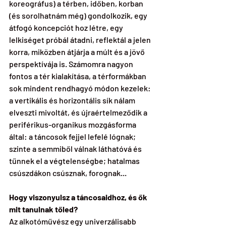
koreográfus) a térben, időben, korban 
(és sorolhatnám még) gondolkozik, egy 
átfogó koncepciót hoz létre, egy 
lelkiséget próbál átadni, reflektál a jelen 
korra, miközben átjárja a múlt és a jövő 
perspektívája is. Számomra nagyon 
fontos a tér kialakítása, a térformákban 
sok mindent rendhagyó módon kezelek: 
a vertikális és horizontális sík nálam 
elveszti mivoltát, és újraértelmeződik a 
periférikus-organikus mozgásforma 
által: a táncosok fejjel lefelé lógnak; 
szinte a semmiből válnak láthatóvá és 
tűnnek el a végtelenségbe; hatalmas 
csúszdákon csúsznak, forognak...
Hogy viszonyulsz a táncosaidhoz, és ők 
mit tanulnak tőled?
Az alkotóművész egy univerzálisabb 