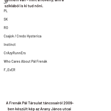
JP
sziklából is ki tud nőni.
PL
SK
RO
Csajok / Credo Hysterica
Instinct
CrAzyRunnErs
Who Cares About Pál Frenák
F_EvER
A Frenák Pál Társulat táncosairól 2009-
ben készült kép az Arany János utcai 