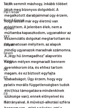
látok semmit máshogy, inkább többet 
To_R
látok meg bizonyos dolgokból. A 
Pal Frenak
megalkotott darabjaimmal úgy érzem, 
Rost & Frenak
hogy lassan már egy életmű van 
mögöttem. A jelenben élek, nem a 
Hymen
múltamba kapaszkodom, ugyanakkor az 
X&Y
esszenciális dolgokat megtartottam és 
folyamatosan mélyítem, az alapok 
k.Rush
mindig ugyanazok maradnak számomra. 
Seven
A „légy hű önmagadhoz" alapvetés 
Wings
nagyon mélyen megmaradt bennem 
gyerekkorom óta, és ehhez tartom 
DE
magam, és ez biztosít egyfajta 
ES
szabadságot. Úgy érzem, hogy egy 
relatív morális függetlenségben tudok 
FI
élni (hisz támogatásra mindenkinek 
FR
szüksége van), ennek előnyeivel és 
hátrányaival. A művészi-alkotási szféra 
IT
bennem van – mint a növény, ami a 