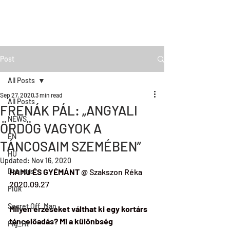
Post
All Posts
Sep 27, 2020
3 min read
All Posts
FRENÁK PÁL: „ANGYALI
NEWS
ÖRDÖG VAGYOK A
EN
TÁNCOSAIM SZEMÉBEN”
HU
Updated:
Nov 16, 2020
Dancers
HAMU ÉS GYÉMÁNT
 @ Szakszon Réka
2020.09.27
Fiúk
Secret Off_Man
Milyen érzéseket válthat ki egy kortárs 
táncelőadás? Mi a különbség 
Fig_Ht