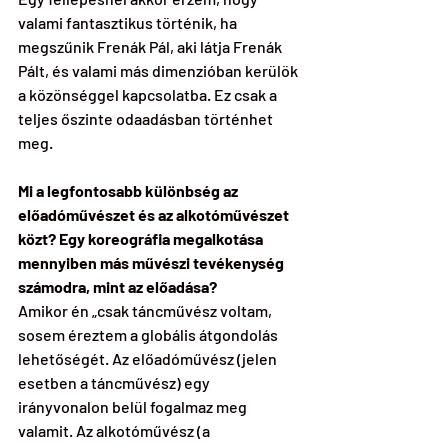
valami fantasztikus történik, ha 
megszűnik Frenák Pál, aki látja Frenák 
Pált, és valami más dimenzióban kerülök 
a közönséggel kapcsolatba. Ez csak a 
teljes őszinte odaadásban történhet 
meg.
Mi a legfontosabb különbség az 
előadóművészet és az alkotóművészet 
közt? Egy koreográfia megalkotása 
mennyiben más művészi tevékenység 
számodra, mint az előadása?
Amikor én „csak táncművész voltam, 
sosem éreztem a globális átgondolás 
lehetőségét. Az előadóművész (jelen 
esetben a táncművész) egy 
irányvonalon belül fogalmaz meg 
valamit. Az alkotóművész (a 