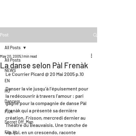
Post
All Posts
May 20, 2005
1 min read
All Posts
La danse selon Pàl Frenàk
NEWS
Le Courrier Picard @ 20 Mai 2005 p.10
EN
Danser la vie jusqu’à l’épuisement pour 
HU
la redécouvrir à travers l’amour : pari 
Dancers
gagné pour la compagnie de danse Pàl 
Frenàk qui a présenté sa dernière 
Fiúk
création, 
Frisson
, mercredi dernier au 
Secret Off_Man
Théâtre du Beauvaisis. Une tranche de 
vie qui, en un crescendo, raconte 
Fig_Ht