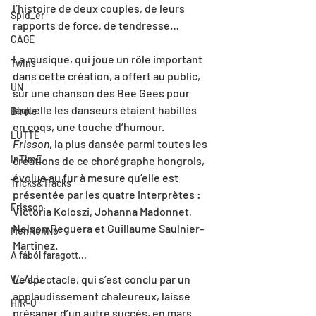
l’histoire de deux couples, de leurs 
Spid_er
rapports de force, de tendresse…
CAGE
La musique, qui joue un rôle important 
Twins
dans cette création, a offert au public, 
UN
sur une chanson des Bee Gees pour 
laquelle les danseurs étaient habillés 
Birdie
en coqs, une touche d’humour.
LUTTE
Frisson
, la plus dansée parmi toutes les 
InTimE
créations de ce chorégraphe hongrois, 
évolue au fur à mesure qu’elle est 
Tricks&Tracks
présentée par les quatre interprètes : 
Frisson
Victoria Koloszi, Johanna Madonnet, 
Nelson Reguera et Guillaume Saulnier-
MenNonNo
Martinez.
A fából faragott...
Le spectacle, qui s’est conclu par un 
W_ALL
applaudissement chaleureux, laisse 
HIR-O
présager d’un autre succès, en mars 