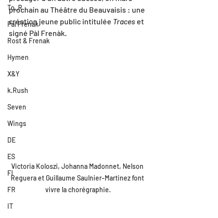
To_R
prochain au Théâtre du Beauvaisis : une 
création jeune public intitulée 
Traces
 et 
Pal Frenak
signé Pàl Frenàk.
Rost & Frenak
Hymen
X&Y
k.Rush
Seven
Wings
DE
ES
Victoria Koloszi, Johanna Madonnet, Nelson 
FI
Reguera et Guillaume Saulnier-Martinez font 
vivre la chorégraphie.
FR
IT