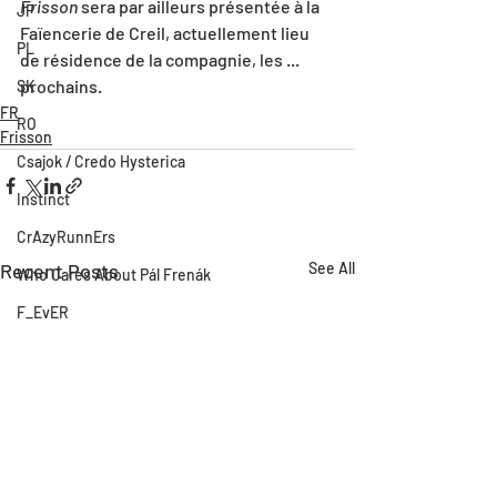
Frisson
 sera par ailleurs présentée à la 
JP
Faïencerie de Creil, actuellement lieu 
PL
de résidence de la compagnie, les ... 
prochains.
SK
FR
RO
Frisson
Csajok / Credo Hysterica
Instinct
CrAzyRunnErs
Recent Posts
See All
Who Cares About Pál Frenák
F_EvER