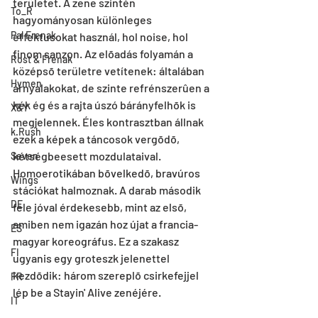
területet. A zene szintén 
To_R
hagyományosan különleges 
Pal Frenak
effektusokat használ, hol noise, hol 
finom sanzon. Az elõadás folyamán a 
Rost & Frenak
középsõ területre vetítenek: általában 
Hymen
árnyalakokat, de szinte refrénszerûen a 
kék ég és a rajta úszó bárányfelhõk is 
X&Y
megjelennek. Éles kontrasztban állnak 
k.Rush
ezek a képek a táncosok vergõdõ, 
kétségbeesett mozdulataival. 
Seven
Homoerotikában bõvelkedõ, bravúros 
Wings
stációkat halmoznak. A darab második 
DE
fele jóval érdekesebb, mint az elsõ, 
amiben nem igazán hoz újat a francia-
ES
magyar koreográfus. Ez a szakasz 
FI
ugyanis egy groteszk jelenettel 
kezdõdik: három szereplõ csirkefejjel 
FR
lép be a Stayin' Alive zenéjére.
IT