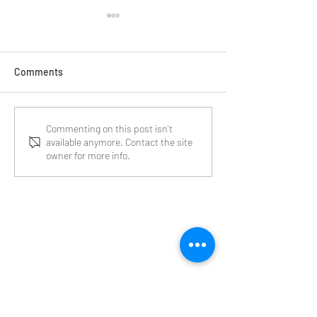
Comments
A pillanatot megélve kell
Világokat köt ös
Commenting on this post isn't
available anymore. Contact the site
jelen lenni a színpadon
koreográfiákkal
owner for more info.