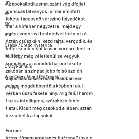
JP
Az apokaliptikusnak szánt végkifejlet 
igencsak látványos: a már említett 
PL
fekete táncosnõ vérszínû folyadékot 
SK
mer a hófehér négyzetre, majd egy 
egész vödörnyi testnedvet löttyint rá. 
RO
Aztán csúszkálni kezd rajta, vergõdik, és 
Csajok / Credo Hysterica
fehér kombinéját lassan vörösre festi a 
lé. Hogy még véletlenül se vegyük 
Instinct
komolyan, a maradék három fekete 
CrAzyRunnErs
zakóban a színpad jobb felsõ szélén 
Who Cares About Pál Frenák
bájos dalocskára riszál. Valóban van 
valami megdöbbentõ a képben: alul 
F_EvER
vérben úszó fekete lány, míg felül három 
tiszta, intelligens, szórakozó fehér 
fiatal. Kicsit még csapkod a lében, aztán 
bezsebelik a tapsokat.
Forrás: 
https://magyarnarancs.hu/zene2/nyolc