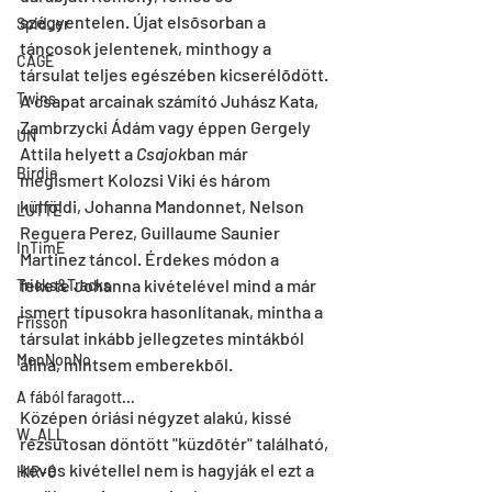
szégyentelen. Újat elsõsorban a 
Spid_er
táncosok jelentenek, minthogy a 
CAGE
társulat teljes egészében kicserélõdött. 
Twins
A csapat arcainak számító Juhász Kata, 
Zambrzycki Ádám vagy éppen Gergely 
UN
Attila helyett a 
Csajok
ban már 
Birdie
megismert Kolozsi Viki és három 
külföldi, Johanna Mandonnet, Nelson 
LUTTE
Reguera Perez, Guillaume Saunier 
InTimE
Martinez táncol. Érdekes módon a 
fekete Johanna kivételével mind a már 
Tricks&Tracks
ismert típusokra hasonlítanak, mintha a 
Frisson
társulat inkább jellegzetes mintákból 
MenNonNo
állna, mintsem emberekbõl.
A fából faragott...
Középen óriási négyzet alakú, kissé 
W_ALL
rézsútosan döntött "küzdõtér" található, 
kevés kivétellel nem is hagyják el ezt a 
HIR-O