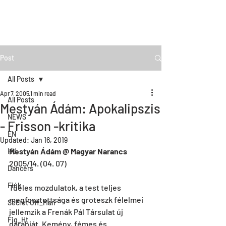
Post
All Posts
Apr 7, 2005
1 min read
All Posts
Mestyán Ádám: Apokalipszis
NEWS
- Frisson -kritika
EN
Updated:
Jan 16, 2019
Mestyán Ádám @ Magyar Narancs
HU
2005/14. (04. 07)
Dancers
Fiúk
Tûéles mozdulatok, a test teljes 
megfosztottsága és groteszk félelmei 
Secret Off_Man
jellemzik a Frenák Pál Társulat új 
Fig_Ht
darabját. Kemény, fémes és 