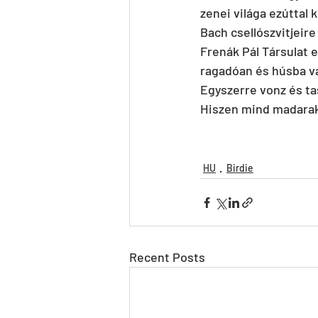
zenei világa ezúttal
Bach csellószvitjeire
Frenák Pál Társulat 
ragadóan és húsba vá
Egyszerre vonz és tas
Hiszen mind madara
HU
Birdie
Recent Posts