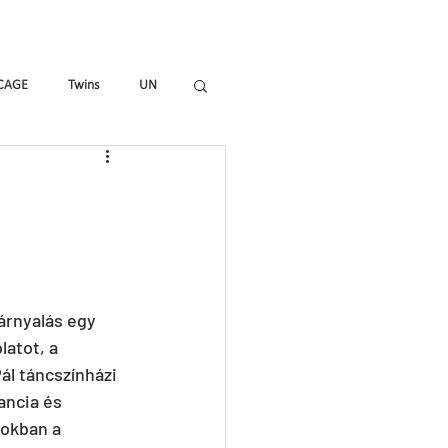
mmes
Magazine
Shop
CAGE
Twins
UN
_ALL
HIR-O
To_R
árnyalás egy 
atot, a 
ál táncszínházi 
ancia és 
okban a 