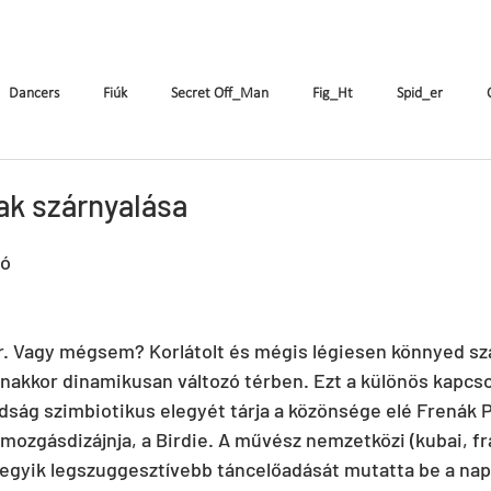
k
The Company
Performances
Education Progra
Dancers
Fiúk
Secret Off_Man
Fig_Ht
Spid_er
Tricks&Tracks
Frisson
MenNonNo
A fából faragott...
W
ak szárnyalása
zó
ymen
X&Y
k.Rush
Seven
Wings
DE
ES
r. Vagy mégsem? Korlátolt és mégis légiesen könnyed sz
akkor dinamikusan változó térben. Ezt a különös kapcsol
dság szimbiotikus elegyét tárja a közönsége elé Frenák P
 mozgásdizájnja, a Birdie. A művész nemzetközi (kubai, fr
 egyik legszuggesztívebb táncelőadását mutatta be a nap