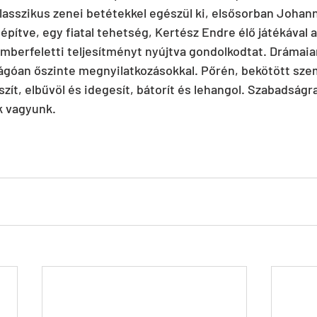
 klasszikus zenei betétekkel egészül ki, elsősorban Johan
 építve, egy fiatal tehetség, Kertész Endre élő játékával 
emberfeletti teljesítményt nyújtva gondolkodtat. Drámaia
góan őszinte megnyilatkozásokkal. Pőrén, bekötött szem
zít, elbűvöl és idegesít, bátorít és lehangol. Szabadságr
k vagyunk.