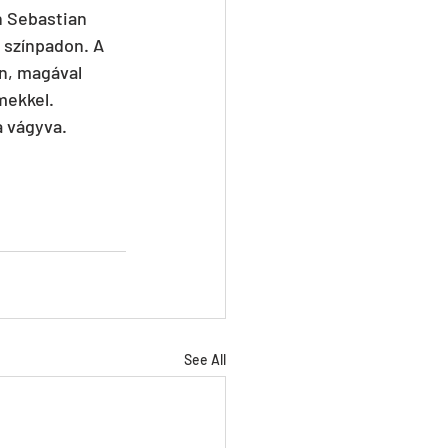
n Sebastian 
a színpadon. A 
n, magával 
ekkel. 
a vágyva. 
See All