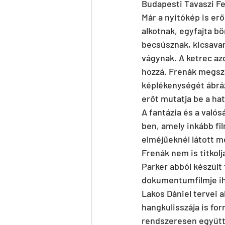
Budapesti Tavaszi Fe
Már a nyitókép is er
alkotnak, egyfajta bö
becsúsznak, kicsavar
vágynak. A ketrec az
hozzá. Frenák megszá
képlékenységét ábráz
erőt mutatja be a ha
A fantázia és a valós
ben, amely inkább fi
elméjűeknél látott m
Frenák nem is titkolj
Parker abból készül
dokumentumfilmje ihle
Lakos Dániel tervei a
hangkulisszája is fo
rendszeresen együtt