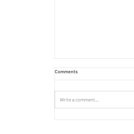
Comments
Write a comment...
Teltház, inspiráló találkozások
és felejthetetlen pillanatok