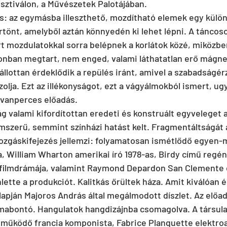
sztiválon, a Művészetek Palotájában.
ős: az egymásba illeszthető, mozdítható elemek egy külön
rtönt, amelyből aztán könnyedén ki lehet lépni. A táncoso
t mozdulatokkal sorra belépnek a korlátok közé, miközben
onban megtart, nem enged, valami láthatatlan erő mágne
llottan érdeklődik a repülés iránt, amivel a szabadságér
olja. Ezt az illékonyságot, ezt a vágyálmokból ismert, ug
tvanperces előadás.
ág valami kifordítottan eredeti és konstruált egyveleget a
lmszerű, semmint színházi hatást kelt. Fragmentáltságát a
ozgáskifejezés jellemzi: folyamatosan ismétlődő egyen-
a, William Wharton amerikai író 1978-as, Birdy című regén
t filmdrámája, valamint Raymond Depardon San Clemente 
tte a produkciót. Kalitkás őrültek háza. Amit kiválóan é
lapján Majoros András által megálmodott díszlet. Az előad
rmabontó. Hangulatok hangdizájnba csomagolva. A társulat
működő francia komponista, Fabrice Planquette elektroa