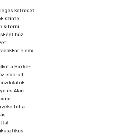
leges ketrecet 
k szinte 
 kitörni 
sként húz 
zet 
yanakkor elemi 
lkot a Birdie-
z elborult 
mozdulatok. 
ye és Alan 
című 
rzékeltet a 
ás 
tal 
kusztikus 