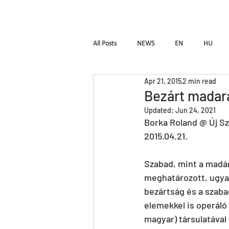
HOME
Pal Frena
All Posts
NEWS
EN
HU
Apr 21, 2015
2 min read
Birdie
LUTTE
InTimE
Bezárt madar
Updated:
Jun 24, 2021
Borka Roland @ Új S
Pal Frenak
Rost & Frenak
H
2015.04.21.
Szabad, mint a madá
meghatározott, ugyan
bezártság és a szaba
elemekkel is operáló
magyar) társulatával