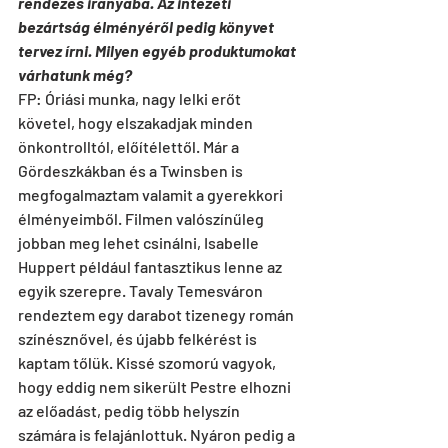
rendezés irányába. Az intézeti 
bezártság élményéről pedig könyvet 
tervez írni. Milyen egyéb produktumokat 
várhatunk még?
FP: Óriási munka, nagy lelki erőt 
követel, hogy elszakadjak minden 
önkontrolltól, előítélettől. Már a 
Gördeszkákban és a Twinsben is 
megfogalmaztam valamit a gyerekkori 
élményeimből. Filmen valószínűleg 
jobban meg lehet csinálni, Isabelle 
Huppert például fantasztikus lenne az 
egyik szerepre. Tavaly Temesváron 
rendeztem egy darabot tizenegy román 
színésznővel, és újabb felkérést is 
kaptam tőlük. Kissé szomorú vagyok, 
hogy eddig nem sikerült Pestre elhozni 
az előadást, pedig több helyszín 
számára is felajánlottuk. Nyáron pedig a 