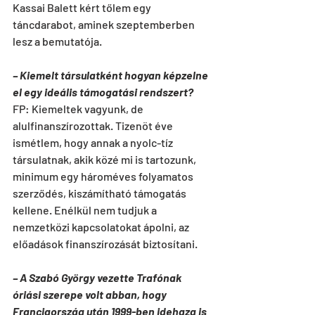
Kassai Balett kért tőlem egy 
táncdarabot, aminek szeptemberben 
lesz a bemutatója.
– Kiemelt társulatként hogyan képzelne 
el egy ideális támogatási rendszert?
FP: Kiemeltek vagyunk, de 
alulfinanszírozottak. Tizenöt éve 
ismétlem, hogy annak a nyolc-tíz 
társulatnak, akik közé mi is tartozunk, 
minimum egy hároméves folyamatos 
szerződés, kiszámítható támogatás 
kellene. Enélkül nem tudjuk a 
nemzetközi kapcsolatokat ápolni, az 
előadások finanszírozását biztosítani.
– A Szabó György vezette Trafónak 
óriási szerepe volt abban, hogy 
Franciaország után 1999-ben idehaza is 