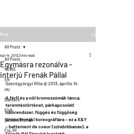
Post
All Posts
Apr 14, 2013
3 min read
All Posts
Egymásra rezonálva -
NEWS
interjú Frenák Pállal
EN
Szentgyörgyi Rita @ 2013. április 14
HU
A férfi és a női kromoszómák tánca, 
Dancers
teremtéstörténet, párkapcsolati 
Fiúk
hálórendszer, függés és függőség 
játéka frenáki koreográfiára – ez a X&Y 
Secret Off_Man
– battement de coeur (szívdobbanás), a 
Fig_Ht
Frenák Pál Társulat legújabb 