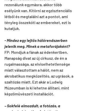
rezonálunk egymásra, akkor több 
esélyünk van. Kitörni az egzisztenciális 
létből és megtalálni azt a pontot, ami 
tényleg összeköti az embereket, ezt is 
kutatjuk.
- Mindez egy lejtős hálórendszerben 
jelenik meg. Minek a metaforájaként?
FP: Mondjuk a fának az édenkertben. 
Manapság divat az új cirkusz, de én a 
rugalmassága, az elviselhetetlensége 
miatt választottam a hálót, nem az 
akrobatikus megközelítés, az ugrások, a 
szaltózás miatt. Ezt akár a Ludwig 
Múzeumban is ki lehetne állítani, mint 
képzőművészeti installációt.
– Sokfelé elmozdult, a fotózás, a 