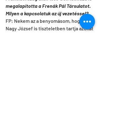
megalapította a Frenák Pál Társulatot. 
Milyen a kapcsolatuk az új vezetéssel?
FP: Nekem az a benyomásom, hogy 
Nagy József is tiszteletben tartja azokat 
a művészeket, akik képesek aktualizálni 
magukat. Én magam is minden évben 
megküzdök azzal, hogy bevonzzam a 
közönséget. Eleinte nem volt telt házam 
a Tricks and Tracksnál sem, aztán 
folyamatosan nőtt a nézők száma. 
Bizonyos daraboknál viszont éreztem, 
hogy nem szeretik. A nehéz támogatási 
helyzet kihozta belőlem a makacsságot, 
hogy már azért sem akarok megfelelni.
Forrás: 
https://www.vasarnapihirek.hu/izles/eg
ymasra_rezonalva_interju_frenak_pallal