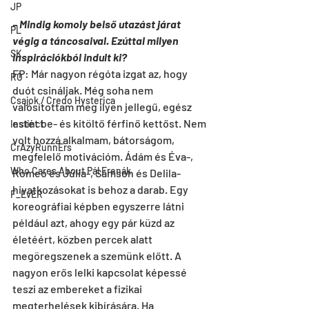
JP
– Mindig komoly belső utazást járat 
PL
végig a táncosaival. Ezúttal milyen 
SK
inspirációkból indult ki?
FP: Már nagyon régóta izgat az, hogy 
RO
duót csináljak. Még soha nem 
Csajok / Credo Hysterica
valósítottam meg ilyen jellegű, egész 
estét be- és kitöltő férfinő kettőst. Nem 
Instinct
volt hozzá alkalmam, bátorságom, 
CrAzyRunnErs
megfelelő motivációm. Ádám és Éva-, 
Who Cares About Pál Frenák
Rómeó és Júlia-, Sámson és Delila-
hivatkozásokat is behoz a darab. Egy 
F_EvER
koreográfiai képben egyszerre látni 
például azt, ahogy egy pár küzd az 
életéért, közben percek alatt 
megöregszenek a szemünk előtt. A 
nagyon erős lelki kapcsolat képessé 
teszi az embereket a fizikai 
megterhelések kibírására. Ha 