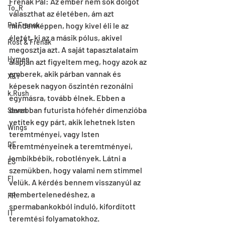
Frenák Pál: Az ember nem sok dolgot 
To_R
választhat az életében, ám azt 
Pal Frenak
mindenképpen, hogy kivel éli le az 
életét, ki az a másik pólus, akivel 
Rost & Frenak
megosztja azt. A saját tapasztalataim 
Hymen
alapján azt figyeltem meg, hogy azok az 
emberek, akik párban vannak és 
X&Y
képesek nagyon őszintén rezonálni 
k.Rush
egymásra, tovább élnek. Ebben a 
darabban futurista hófehér dimenzióba 
Seven
vetítek egy párt, akik lehetnek Isten 
Wings
teremtményei, vagy Isten 
DE
teremtményeinek a teremtményei, 
lombikbébik, robotlények. Látni a 
ES
szemükben, hogy valami nem stimmel 
FI
velük. A kérdés bennem visszanyúl az 
elembertelenedéshez, a 
FR
spermabankokból induló, kifordított 
IT
teremtési folyamatokhoz.