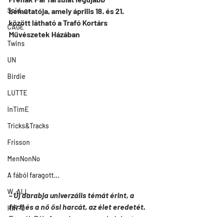
Spid_er
bemutatója, amely április 18. és 21. 
között látható a Trafó Kortárs 
CAGE
Művészetek Házában
Twins
UN
Birdie
LUTTE
InTimE
Tricks&Tracks
Frisson
MenNonNo
A fából faragott...
W_ALL
– Új darabja univerzális témát érint, a 
férfi és a nő ősi harcát, az élet eredetét.
HIR-O