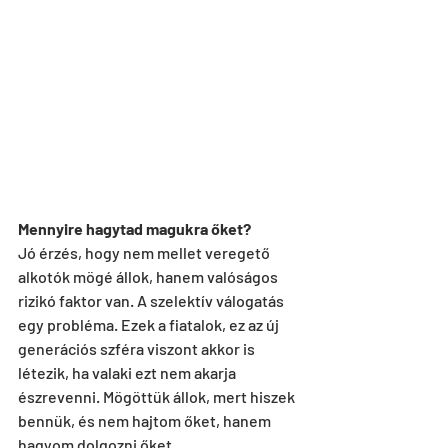
Mennyire hagytad magukra őket?
Jó érzés, hogy nem mellet veregető 
alkotók mögé állok, hanem valóságos 
rizikó faktor van. A szelektív válogatás 
egy probléma. Ezek a fiatalok, ez az új 
generációs szféra viszont akkor is 
létezik, ha valaki ezt nem akarja 
észrevenni. Mögöttük állok, mert hiszek 
bennük, és nem hajtom őket, hanem 
hagyom dolgozni őket.