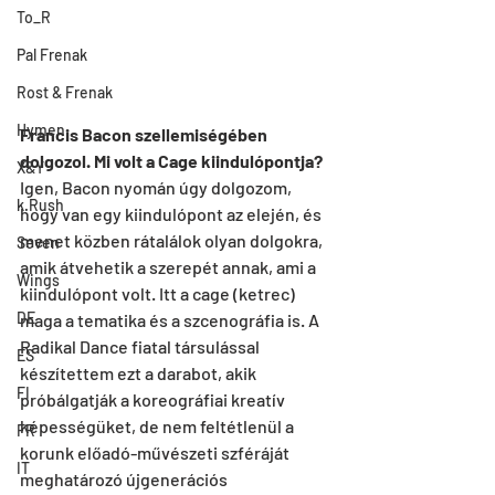
To_R
Pal Frenak
Rost & Frenak
Hymen
Francis Bacon szellemiségében 
dolgozol. Mi volt a Cage kiindulópontja?
X&Y
Igen, Bacon nyomán úgy dolgozom, 
k.Rush
hogy van egy kiindulópont az elején, és 
menet közben rátalálok olyan dolgokra, 
Seven
amik átvehetik a szerepét annak, ami a 
Wings
kiindulópont volt. Itt a cage (ketrec) 
DE
maga a tematika és a szcenográfia is. A 
Radikal Dance fiatal társulással 
ES
készítettem ezt a darabot, akik 
FI
próbálgatják a koreográfiai kreatív 
képességüket, de nem feltétlenül a 
FR
korunk előadó-művészeti szféráját 
IT
meghatározó újgenerációs 