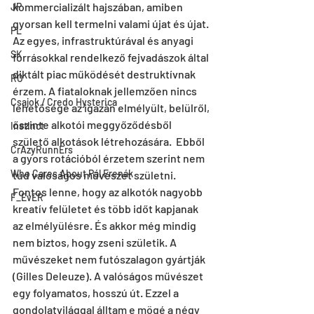
kommercializált hajszában, amiben 
JP
gyorsan kell termelni valami újat és újat. 
PL
Az egyes, infrastruktúrával és anyagi 
SK
forrásokkal rendelkező fejvadászok által 
diktált piac működését destruktívnak 
RO
érzem. A fiataloknak jellemzően nincs 
Csajok / Credo Hysterica
lehetősége az igazán elmélyült, belülről, 
őszinte alkotói meggyőződésből 
Instinct
születő alkotások létrehozására.  Ebből 
CrAzyRunnErs
a gyors rotációból érzetem szerint nem 
Who Cares About Pál Frenák
tud valóságos művészet születni. 
Fontos lenne, hogy az alkotók nagyobb 
F_EvER
kreatív felületet és több időt kapjanak 
az elmélyülésre. És akkor még mindig 
nem biztos, hogy zseni születik. A 
művészeket nem futószalagon gyártják 
(Gilles Deleuze). A valóságos művészet 
egy folyamatos, hosszú út. Ezzel a 
gondolatvilággal álltam e mögé a négy 