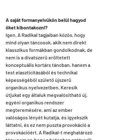
A saját formanyelvükön belül hagyod 
őket kibontakozni?
Igen. A Radikal tagjaiban közös, hogy 
mind olyan táncosok, akik nem direkt 
klasszikus formákban gondolkodnak, de 
nem is a divatszerű erőltetett 
konceptuális kortárs táncban, hanem a 
test elaszticitásából és technikai 
képességéből születő újszerű 
organikus nyelvezetben. Keresik 
útjukat egy általuk megvalósítható új, 
egyéni organikus rendszer 
megteremésére, ami az ember 
valóságos lényét kutatja, és igyekszik 
láttatni, és ez nem puszta provokáció a 
provokációért. A Radikal-t meghatározó 
tény nem az, hogy a betonban szétverik 