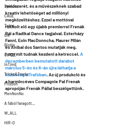
rendszerét, és a művészeknek szabad 
Spid_er
kreatív lehetőséget ad milliónyi 
CAGE
megközelítéshez. Ezzel a mottóval 
Twins
rukkolt elő egy újabb premierrel Frenák 
Pál a Radikal Dance tagjaival. Esterházy 
UN
Fanni, Eoin MacDonncha, Maurer Milán 
Birdie
és Anibal dos Santos mutatják meg, 
hogy mit tudnak kezdeni a ketreccel. 
A 
LUTTE
decemberben bemutatott darabot 
InTimE
március 5-én és 6-án újra láthatja a 
Tricks&Tracks
közönség a Trafóban
. Az új produkció és 
a harmincéves Compagnie Pal Frenak 
Frisson
apropóján Frenák Pállal beszélgettünk.
MenNonNo
A fából faragott...
W_ALL
HIR-O