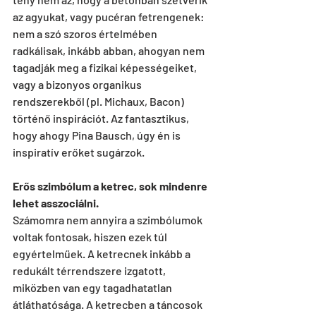
az agyukat, vagy pucéran fetrengenek: 
nem a szó szoros értelmében 
radkálisak, inkább abban, ahogyan nem 
tagadják meg a fizikai képességeiket, 
vagy a bizonyos organikus 
rendszerekből (pl. Michaux, Bacon) 
történő inspirációt. Az fantasztikus, 
hogy ahogy Pina Bausch, úgy én is 
inspiratív erőket sugárzok.
Erős szimbólum a ketrec, sok mindenre 
lehet asszociálni.
Számomra nem annyira a szimbólumok 
voltak fontosak, hiszen ezek túl 
egyértelműek. A ketrecnek inkább a 
redukált térrendszere izgatott, 
miközben van egy tagadhatatlan 
átláthatósága. A ketrecben a táncosok 