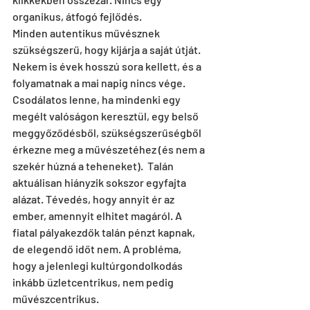
organikus, átfogó fejlődés.
Minden autentikus művésznek 
szükségszerű, hogy kijárja a saját útját. 
Nekem is évek hosszú sora kellett, és a 
folyamatnak a mai napig nincs vége. 
Csodálatos lenne, ha mindenki egy 
megélt valóságon keresztül, egy belső 
meggyőződésből, szükségszerűségből 
érkezne meg a művészetéhez (és nem a 
szekér húzná a teheneket).  Talán 
aktuálisan hiányzik sokszor egyfajta 
alázat. Tévedés, hogy annyit ér az 
ember, amennyit elhitet magáról. A 
fiatal pályakezdők talán pénzt kapnak, 
de elegendő időt nem. A probléma, 
hogy a jelenlegi kultúrgondolkodás 
inkább üzletcentrikus, nem pedig 
művészcentrikus.