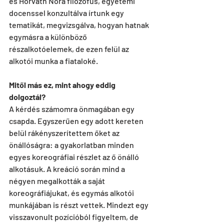
és Horváth Nóra filozófus, egyetemi 
docenssel konzultálva írtunk egy 
tematikát, megvizsgálva, hogyan hatnak 
egymásra a különböző 
részalkotóelemek, de ezen felül az 
alkotói munka a fiataloké.
Mitől más ez, mint ahogy eddig 
dolgoztál?
A kérdés számomra önmagában egy 
csapda. Egyszerűen egy adott kereten 
belül rákényszerítettem őket az 
önállóságra: a gyakorlatban minden 
egyes koreográfiai részlet az ő önálló 
alkotásuk. A kreáció során mind a 
négyen megalkották a saját 
koreográfiájukat, és egymás alkotói 
munkájában is részt vettek. Mindezt egy 
visszavonult pozícióból figyeltem, de 