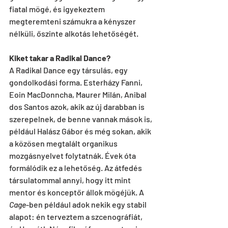
fiatal mögé, és igyekeztem 
megteremteni számukra a kényszer 
nélküli, őszinte alkotás lehetőségét.
Kiket takar a Radikal Dance?
A Radikal Dance egy társulás, egy 
gondolkodási forma. Esterházy Fanni, 
Eoin MacDonncha, Maurer Milán, Anibal 
dos Santos azok, akik az új darabban is 
szerepelnek, de benne vannak mások is, 
például Halász Gábor és még sokan, akik 
a közösen megtalált organikus 
mozgásnyelvet folytatnák. Évek óta 
formálódik ez a lehetőség. Az átfedés 
társulatommal annyi, hogy itt mint 
mentor és konceptőr állok mögéjük. A 
Cage
-ben például adok nekik egy stabil 
alapot: én terveztem a szcenográfiát, 