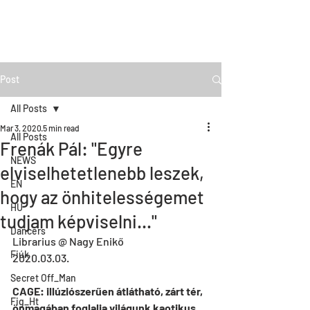
Post
All Posts
Mar 3, 2020
5 min read
All Posts
Frenák Pál: "Egyre
NEWS
elviselhetetlenebb leszek,
EN
hogy az önhitelességemet
HU
tudjam képviselni..."
Dancers
Librarius @ Nagy Enikő
Fiúk
2020.03.03.
Secret Off_Man
CAGE: illúziószerűen átlátható, zárt tér, 
Fig_Ht
önmagában foglalja világunk kaotikus 