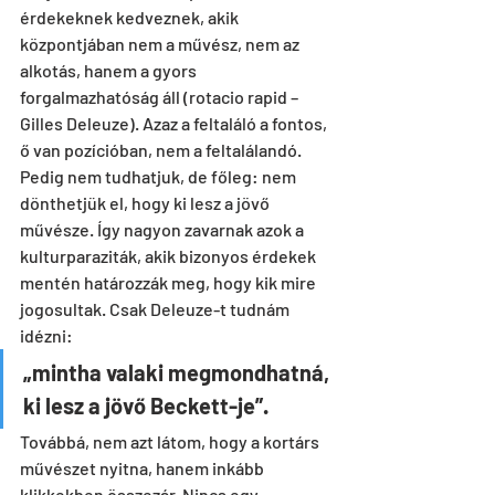
érdekeknek kedveznek, akik 
központjában nem a művész, nem az 
alkotás, hanem a gyors 
forgalmazhatóság áll (rotacio rapid – 
Gilles Deleuze). Azaz a feltaláló a fontos, 
ő van pozícióban, nem a feltalálandó. 
Pedig nem tudhatjuk, de főleg: nem 
dönthetjük el, hogy ki lesz a jövő 
művésze. Így nagyon zavarnak azok a 
kulturparaziták, akik bizonyos érdekek 
mentén határozzák meg, hogy kik mire 
jogosultak. Csak Deleuze-t tudnám 
idézni:
„mintha valaki megmondhatná, 
ki lesz a jövő Beckett-je”.
Továbbá, nem azt látom, hogy a kortárs 
művészet nyitna, hanem inkább 
klikkekben összezár. Nincs egy 