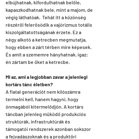
elbújhatnak, kifordulhatnak belőle, 
kapaszkodhatnak bele, mint a majom, de 
végig láthatóak.  Tehát itt a közönség 
részéről felerősödik a vajörizmus totális 
kiszolgáltatottságának érzete. Ez a 
négy alkotó a ketrecben megmutatja, 
hogy ebben a zárt térben mire képesek. 
És amit a szememre hányhatnak, igaz: 
én zártam be őket a ketrecbe.
Mi az, ami a legjobban zavar a jelenlegi 
kortárs tánc életben?
A fiatal generációt nem kilószámra 
termelni kell, hanem hagyni, hogy 
önmagából kitermelődjön. A kortárs 
táncban jelenleg működő produkciós 
struktúrák, infrastruktúrák és 
támogatói rendszerek azonban sokszor 
a fejvadászoknak és a produktőri 