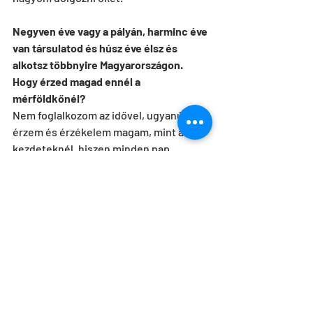
Negyven éve vagy a pályán, harminc éve 
van társulatod és húsz éve élsz és 
alkotsz többnyire Magyarországon. 
Hogy érzed magad ennél a 
mérföldkőnél?
Nem foglalkozom az idővel, ugyanúgy 
érzem és érzékelem magam, mint a 
kezdeteknél, hiszen minden nap 
újrakezdem, miközben ugyanaz az erő 
munkál bennem. Meglepő talán, de a 
fundamentális értékeim az idő 
múlásával változatlanok: hű maradtam 
magamhoz.
A jelenben élsz?
Nem élhetek máshol. A jelenben 
tapasztalható általános skizofrénia egy 