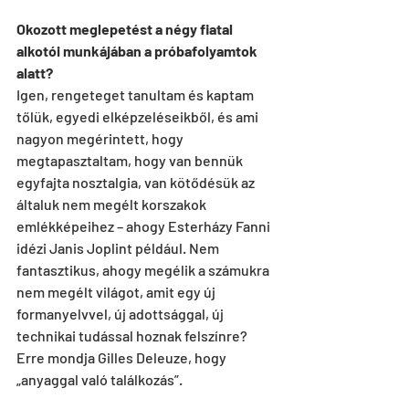
Okozott meglepetést a négy fiatal 
alkotói munkájában a próbafolyamtok 
alatt?
Igen, rengeteget tanultam és kaptam 
tőlük, egyedi elképzeléseikből, és ami 
nagyon megérintett, hogy 
megtapasztaltam, hogy van bennük 
egyfajta nosztalgia, van kötődésük az 
általuk nem megélt korszakok 
emlékképeihez – ahogy Esterházy Fanni 
idézi Janis Joplint például. Nem 
fantasztikus, ahogy megélik a számukra 
nem megélt világot, amit egy új 
formanyelvvel, új adottsággal, új 
technikai tudással hoznak felszínre? 
Erre mondja Gilles Deleuze, hogy 
„anyaggal való találkozás”.