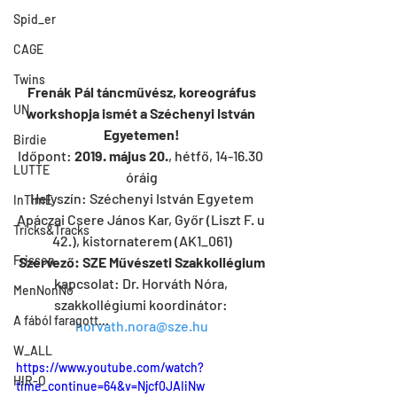
Spid_er
CAGE
Twins
Frenák Pál táncművész, koreográfus
UN
workshopja ismét a Széchenyi István 
Egyetemen!
Birdie
Időpont: 
2019. május 20.
, hétfő, 14-16.30 
LUTTE
óráig
Helyszín: Széchenyi István Egyetem
InTimE
Apáczai Csere János Kar, Győr (Liszt F. u 
Tricks&Tracks
42.), kistornaterem (AK1_061)
Frisson
Szervező: SZE Művészeti Szakkollégium
kapcsolat: Dr. Horváth Nóra, 
MenNonNo
szakkollégiumi koordinátor: 
A fából faragott...
horvath.nora@sze.hu
W_ALL
https://www.youtube.com/watch?
HIR-O
time_continue=64&v=Njcf0JAIiNw