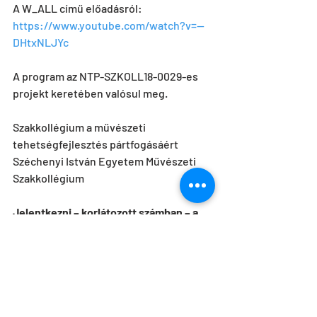
A W_ALL című előadásról: 
https://www.youtube.com/watch?v=--
DHtxNLJYc
A program az NTP-SZKOLL18-0029-es 
projekt keretében valósul meg.
Szakkollégium a művészeti 
tehetségfejlesztés pártfogásáért
Széchenyi István Egyetem Művészeti 
Szakkollégium
Jelentkezni – korlátozott számban – a 
szakkollégium koordinátoránál a 
horvath.nora@sze.hu
 e-mail címen 
lehet, név, szak és Neptun-kód 
megadásával.
 A workshopon való 
részvétel ingyenes, előképzettséget 
nem igényel. Kérjük, hogy a jelentkezők 