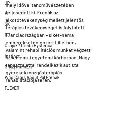
JP
mely idővel táncművészetében 
teljesedett ki. Frenák az 
PL
alkotótevékenység mellett jelentős 
SK
terápiás tevékenységet is folytatott 
Franciaországban – siket-néma 
RO
emberekkel dolgozott Lille-ben, 
Csajok / Credo Hysterica
valamint rehabilitációs munkát végzett 
Instinct
az Amiens-i egyetemi kórházban. Nagy 
tapasztalattal rendelkezik autista 
CrAzyRunnErs
gyerekek mozgásterápiás 
Who Cares About Pál Frenák
rehabilitációja terén. 
F_EvER