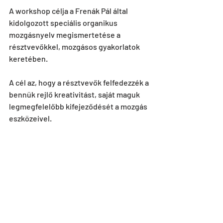
A workshop célja a Frenák Pál által 
kidolgozott speciális organikus 
mozgásnyelv megismertetése a 
résztvevőkkel, mozgásos gyakorlatok 
keretében.
A cél az, hogy a résztvevők felfedezzék a 
bennük rejlő kreativitást, saját maguk 
legmegfelelőbb kifejeződését a mozgás 
eszközeivel.