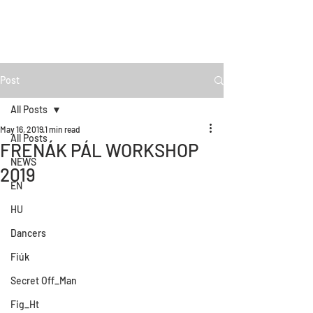
Post
All Posts
May 16, 2019
1 min read
All Posts
FRENÁK PÁL WORKSHOP
NEWS
2019
EN
HU
Dancers
Fiúk
Secret Off_Man
Fig_Ht