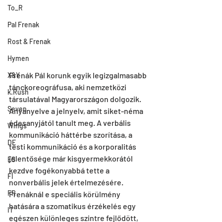
To_R
Pal Frenak
Rost & Frenak
Hymen
Frenák Pál korunk egyik legizgalmasabb 
X&Y
tánckoreográfusa, aki nemzetközi 
k.Rush
társulatával Magyarországon dolgozik. 
Seven
Anyanyelve a jelnyelv, amit siket-néma 
édesanyjától tanult meg. A verbális 
Wings
kommunikáció háttérbe szorítása, a 
DE
testi kommunikáció és a korporalitás 
jelentősége már kisgyermekkorától 
ES
kezdve fogékonyabbá tette a 
FI
nonverbális jelek értelmezésére. 
FR
Frenáknál e speciális körülmény 
hatására a szomatikus érzékelés egy 
IT
egészen különleges szintre fejlődött, 