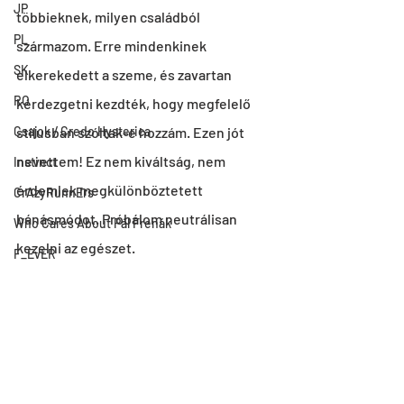
JP
többieknek, milyen családból 
PL
származom. Erre mindenkinek 
SK
elkerekedett a szeme, és zavartan 
RO
kérdezgetni kezdték, hogy megfelelő 
Csajok / Credo Hysterica
stílusban szóltak-e hozzám. Ezen jót 
nevettem! Ez nem kiváltság, nem 
Instinct
érdemlek megkülönböztetett 
CrAzyRunnErs
bánásmódot. Próbálom neutrálisan 
Who Cares About Pál Frenák
kezelni az egészet.
F_EvER