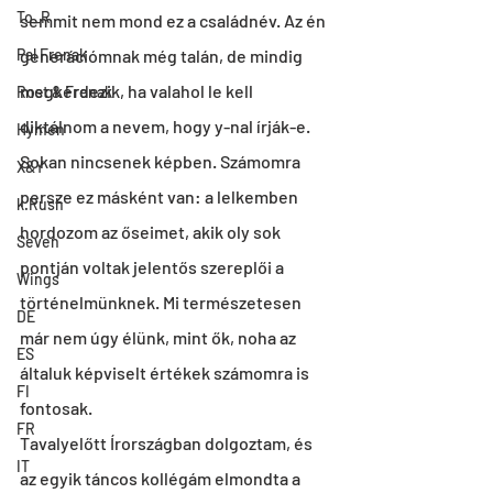
To_R
semmit nem mond ez a családnév. Az én 
Pal Frenak
generációmnak még talán, de mindig 
megkérdezik, ha valahol le kell 
Rost & Frenak
diktálnom a nevem, hogy y-nal írják-e. 
Hymen
Sokan nincsenek képben. Számomra 
X&Y
persze ez másként van: a lelkemben 
k.Rush
hordozom az őseimet, akik oly sok 
Seven
pontján voltak jelentős szereplői a 
Wings
történelmünknek. Mi természetesen 
DE
már nem úgy élünk, mint ők, noha az 
ES
általuk képviselt értékek számomra is 
FI
fontosak.
FR
Tavalyelőtt Írországban dolgoztam, és 
IT
az egyik táncos kollégám elmondta a 