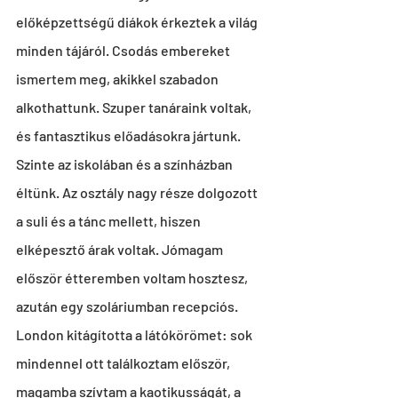
előképzettségű diákok érkeztek a világ 
minden tájáról. Csodás embereket 
ismertem meg, akikkel szabadon 
alkothattunk. Szuper tanáraink voltak, 
és fantasztikus előadásokra jártunk. 
Szinte az iskolában és a színházban 
éltünk. Az osztály nagy része dolgozott 
a suli és a tánc mellett, hiszen 
elképesztő árak voltak. Jómagam 
először étteremben voltam hosztesz, 
azután egy szoláriumban recepciós. 
London kitágította a látókörömet: sok 
mindennel ott találkoztam először, 
magamba szívtam a kaotikusságát, a 