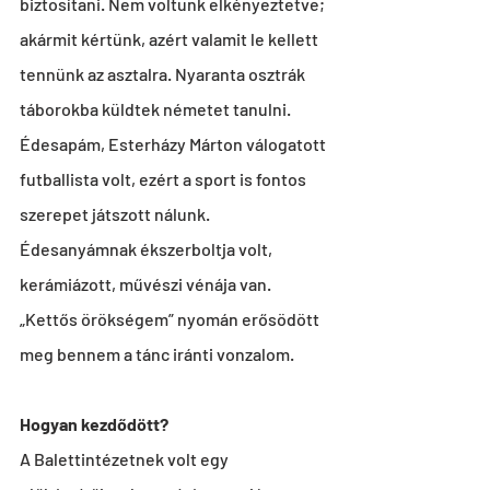
biztosítani. Nem voltunk elkényeztetve; 
akármit kértünk, azért valamit le kellett 
tennünk az asztalra. Nyaranta osztrák 
táborokba küldtek németet tanulni. 
Édesapám, Esterházy Márton válogatott 
futballista volt, ezért a sport is fontos 
szerepet játszott nálunk. 
Édesanyámnak ékszerboltja volt, 
kerámiázott, művészi vénája van. 
„Kettős örökségem” nyomán erősödött 
meg bennem a tánc iránti vonzalom.
Hogyan kezdődött?
A Balettintézetnek volt egy 