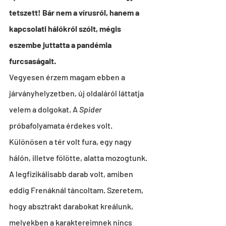
tetszett! Bár nem a vírusról, hanem a 
kapcsolati hálókról szólt, mégis 
eszembe juttatta a pandémia 
furcsaságait.
Vegyesen érzem magam ebben a 
járványhelyzetben, új oldaláról láttatja 
velem a dolgokat. A 
Spider
próbafolyamata érdekes volt. 
Különösen a tér volt fura, egy nagy 
hálón, illetve fölötte, alatta mozogtunk.  
A legfizikálisabb darab volt, amiben 
eddig Frenáknál táncoltam. Szeretem, 
hogy absztrakt darabokat kreálunk, 
melyekben a karaktereimnek nincs 