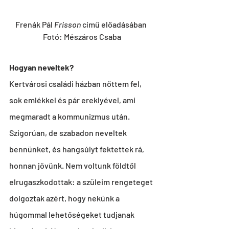
Frenák Pál 
Frisson
 című előadásában 
Fotó: Mészáros Csaba
Hogyan neveltek?
Kertvárosi családi házban nőttem fel, 
sok emlékkel és pár ereklyével, ami 
megmaradt a kommunizmus után. 
Szigorúan, de szabadon neveltek 
bennünket, és hangsúlyt fektettek rá, 
honnan jövünk. Nem voltunk földtől 
elrugaszkodottak: a szüleim rengeteget 
dolgoztak azért, hogy nekünk a 
húgommal lehetőségeket tudjanak 