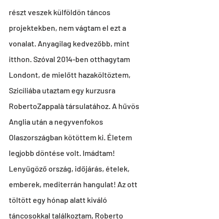
részt veszek külföldön táncos 
projektekben, nem vágtam el ezt a 
vonalat. Anyagilag kedvezőbb, mint 
itthon. Szóval 2014-ben otthagytam 
Londont, de mielőtt hazaköltöztem, 
Szicíliába utaztam egy kurzusra 
RobertoZappalà társulatához. A hűvös 
Anglia után a negyvenfokos 
Olaszországban kötöttem ki. Életem 
legjobb döntése volt. Imádtam! 
Lenyűgöző ország, időjárás, ételek, 
emberek, mediterrán hangulat! Az ott 
töltött egy hónap alatt kiváló 
táncosokkal találkoztam, Roberto 