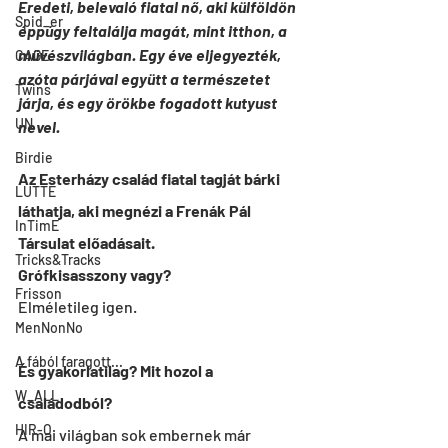
Eredeti, belevaló fiatal nő, aki külföldön 
Spid_er
éppúgy feltalálja magát, mint itthon, a 
művészvilágban. Egy éve eljegyezték, 
CAGE
azóta párjával együtt a természetet 
Twins
járja, és egy örökbe fogadott kutyust 
UN
nevel.
Birdie
Az Esterházy család fiatal tagját bárki 
LUTTE
láthatja, aki megnézi a Frenák Pál 
InTimE
Társulat előadásait.
Tricks&Tracks
Grófkisasszony vagy?
Frisson
Elméletileg igen.
MenNonNo
A fából faragott...
És gyakorlatilag? Mit hozol a 
W_ALL
családodból?
HIR-O
A mai világban sok embernek már 