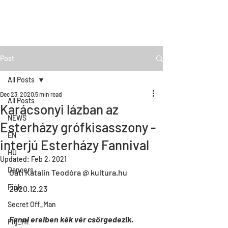
Post
All Posts
Dec 23, 2020
5 min read
All Posts
Karácsonyi lázban az
NEWS
Esterházy grófkisasszony -
EN
interjú Esterházy Fannival
HU
Updated:
Feb 2, 2021
Dancers
Gáti Katalin Teodóra @ kultura.hu
Fiúk
2020.12.23
Secret Off_Man
Fanni ereiben kék vér csörgedezik. 
Fig_Ht