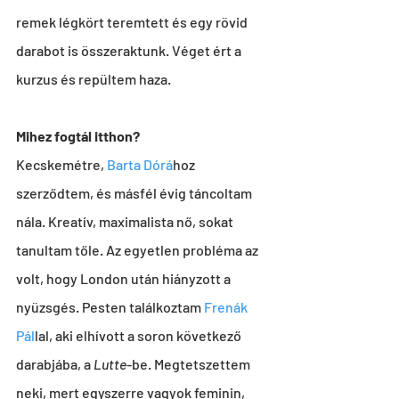
remek légkört teremtett és egy rövid 
darabot is összeraktunk. Véget ért a 
kurzus és repültem haza. 
Mihez fogtál itthon?
Kecskemétre, 
Barta Dórá
hoz 
szerződtem, és másfél évig táncoltam 
nála. Kreatív, maximalista nő, sokat 
tanultam tőle. Az egyetlen probléma az 
volt, hogy London után hiányzott a 
nyüzsgés. Pesten találkoztam 
Frenák 
Pál
lal, aki elhívott a soron következő 
darabjába, a 
Lutte
-be. Megtetszettem 
neki, mert egyszerre vagyok feminin
, 