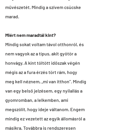
művészetét. Mindig a szívem csücske 
marad.
Miért nem maradtál kint?
Mindig sokat voltam távol otthonról, és 
nem vagyok az a típus, akit gyötör a 
honvágy. A kint töltött időszak végén 
mégis az a fura érzés tört rám, hogy 
meg kell néznem, „mi van itthon”. Mindig 
van egy belső jelzésem, egy nyilallás a 
gyomromban, a lelkemben, ami 
megszólít, hogy ideje váltanom. Engem 
mindig ez vezetett az egyik állomásról a 
másikra. Továbbra is rendszeresen 