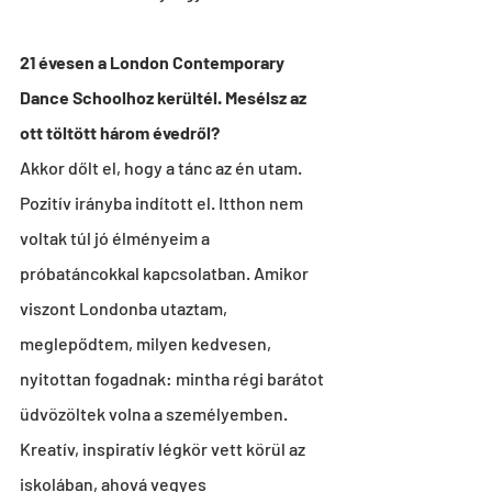
21 évesen a London Contemporary 
Dance Schoolhoz kerültél. Mesélsz az 
ott töltött három évedről?
Akkor dőlt el, hogy a tánc az én utam. 
Pozitív irányba indított el. Itthon nem 
voltak túl jó élményeim a 
próbatáncokkal kapcsolatban. Amikor 
viszont Londonba utaztam, 
meglepődtem, milyen kedvesen, 
nyitottan fogadnak: mintha régi barátot 
üdvözöltek volna a személyemben. 
Kreatív, inspiratív légkör vett körül az 
iskolában, ahová vegyes 