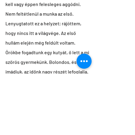
kell vagy éppen felesleges aggódni. 
Nem feltétlenül a munka az első. 
Lenyugtatott ez a helyzet; rájöttem, 
hogy nincs itt a világvége. Az első 
hullám elején még feldúlt voltam. 
Örökbe fogadtunk egy kutyát, ő lett a mi 
szőrös gyermekünk. Bolondos, és 
imádjuk, az időnk nagy részét lefoglalja. 
Meg kellett tanulnunk a párommal, hogy 
egész nap együtt vagyunk. 
Figyelmesebbek lettünk, új 
tevékenységeket próbálunk ki, és sokat 
járunk a természetbe. Bármibe 
belefogunk, ami mosolyt csal az 