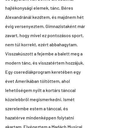
hajlékonysági elemek, tánc. Béres 
Alexandránál kezdtem, és majdnem hét 
évig versenyeztem. Gimnazistaként már 
zavart, hogy mivel ez pontozásos sport, 
nem túl korrekt, ezért abbahagytam. 
Visszakúszott a fejembe a balett meg a 
modern tánc, és visszatértem hozzájuk. 
Egy cserediákprogram keretében egy 
évet Amerikában töltöttem, ahol 
lehetőségem nyílt a kortárs tánccal 
közelebbről megismerkedni. Ismét 
szerelembe estem a tánccal, és 
hazatérve mindenképpen folytatni 
akartam. Elvégeztem a Madách Musical 