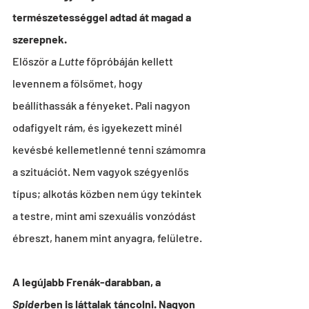
természetességgel adtad át magad a 
szerepnek.
Először a 
Lutte
 főpróbáján kellett 
levennem a fölsőmet, hogy 
beállíthassák a fényeket. Pali nagyon 
odafigyelt rám, és igyekezett minél 
kevésbé kellemetlenné tenni számomra 
a szituációt. Nem vagyok szégyenlős 
típus; alkotás közben nem úgy tekintek 
a testre, mint ami szexuális vonzódást 
ébreszt, hanem mint anyagra, felületre.
A legújabb Frenák-darabban, a 
Spider
ben is láttalak táncolni. Nagyon 