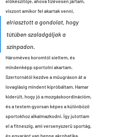
előkészítője, ahova tízévesen jártam, 
viszont amikor fel akartak venni,
elriasztott a gondolat, hogy 
tütüben szaladgáljak a 
színpadon.
Hároméves koromtól síeltem, és 
mindenképp sportolni akartam. 
Szertornától kezdve a műugráson át a 
lovaglásig mindent kipróbáltam. Hamar 
kiderült, hogy jó a mozgáskoordinációm, 
és a testem gyorsan képes a különböző 
sportokhoz alkalmazkodni. Így jutottam 
el a fitneszig, ami versenyszerű sportág, 
és egyaránt van benne akrobatika, 