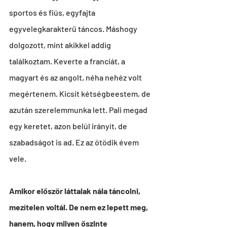
sportos és fiús, egyfajta 
egyvelegkarakterű táncos. Máshogy 
dolgozott, mint akikkel addig 
találkoztam. Keverte a franciát, a 
magyart és az angolt, néha nehéz volt 
megértenem. Kicsit kétségbeestem, de 
azután szerelemmunka lett. Pali megad 
egy keretet, azon belül irányít, de 
szabadságot is ad. Ez az ötödik évem 
vele.
Amikor először láttalak nála táncolni, 
mezítelen voltál. De nem ez lepett meg, 
hanem, hogy milyen őszinte 