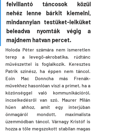
felvillantó táncosok közül 
nehéz lenne bárkit kiemelni, 
mindannyian testüket-lelküket 
beleadva nyomták végig a 
majdnem hatvan percet.  
Holoda Péter számára nem ismeretlen 
terep a levegő-akrobatika, rúdtánc 
művészettel is foglalkozik. Keresztes 
Patrik színész, ha éppen nem táncol. 
Eoin Mac Donncha más Frenák-
művekhez hasonlóan viszi a prímet, ha a 
közönséggel való kommunikációról, 
incselkedésről van szó. Maurer Milán 
hűen ahhoz, amit egy interjúban 
önmagáról mondott, maximalista 
üzemmódban táncol. Várnagy Kristóf is 
hozza a tőle megszokott stabilan magas 