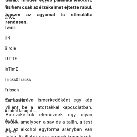
Spid_er
és nem csak az érzékeimet ejtette rabul, 
hanem az agyamat is stimulálta 
CAGE
rendesen.
Twins
UN
Birdie
LUTTE
InTimE
Tricks&Tracks
Frisson
Borkultúrával ismerkedőként egy kép 
MenNonNo
villant be a látottakkal kapcsolatban. 
A fából faragott...
Borszakértők elemeznek egy olyan 
W_ALL
tételt, amelyben a sav és a tallin, a test 
és az alkohol egyforma arányban van 
HIR-O
jelen. Az illatok és az aromák komplexek. 