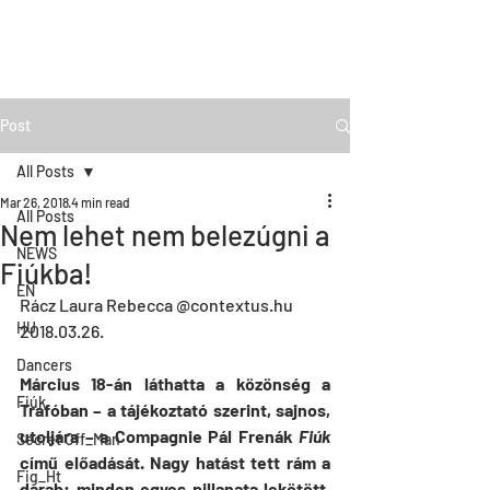
Post
All Posts
Mar 26, 2018
4 min read
All Posts
Nem lehet nem belezúgni a
NEWS
Fiúkba!
EN
Rácz Laura Rebecca @contextus.hu 
HU
2018.03.26.
Dancers
Március 18-án láthatta a közönség a 
Fiúk
Trafóban – a tájékoztató szerint, sajnos, 
utoljára – a Compagnie Pál Frenák 
Fiúk
Secret Off_Man
című előadását. Nagy hatást tett rám a 
Fig_Ht
darab: minden egyes pillanata lekötött, 