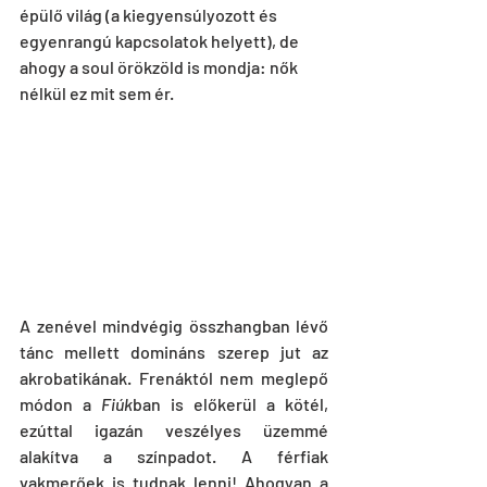
épülő világ (a kiegyensúlyozott és 
egyenrangú kapcsolatok helyett), de 
ahogy a soul örökzöld is mondja: nők 
nélkül ez mit sem ér.
A zenével mindvégig összhangban lévő 
tánc mellett domináns szerep jut az 
akrobatikának. Frenáktól nem meglepő 
módon a 
Fiúk
ban is előkerül a kötél, 
ezúttal igazán veszélyes üzemmé 
alakítva a színpadot. A férfiak 
vakmerőek is tudnak lenni! Ahogyan a 