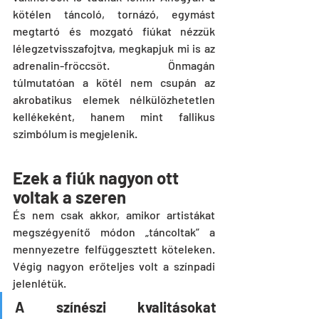
kötélen táncoló, tornázó, egymást 
megtartó és mozgató fiúkat nézzük 
lélegzetvisszafojtva, megkapjuk mi is az 
adrenalin-fröccsöt. Önmagán 
túlmutatóan a kötél nem csupán az 
akrobatikus elemek nélkülözhetetlen 
kellékeként, hanem mint fallikus 
szimbólum is megjelenik.
Ezek a fiúk nagyon ott 
voltak a szeren
És nem csak akkor, amikor artistákat 
megszégyenítő módon „táncoltak” a 
mennyezetre felfüggesztett köteleken. 
Végig nagyon erőteljes volt a színpadi 
jelenlétük.
A színészi kvalitásokat 