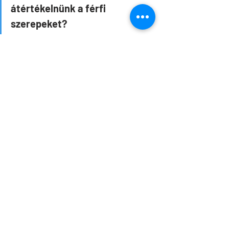
átértékelnünk a férfi 
szerepeket?
A darab által közvetített macsó, 
hataloméhes, öntetszelgő, intoleráns, 
agresszív férfiképet reményeim szerint 
egyszer majd felváltják, vagy legalább 
árnyalják a jövőben egyéb minőségek is. 
A nőkhöz és általában a másik emberhez 
való viszonyban megmutatkozó pozitív 
változásokra gondolok elsősorban. A 
férfi tisztelje és szeresse a nőt/a 
partnerét, ne akarja lenyomni, 
megfojtani, megvezetni, manipulálni! Ne 
hierarchikus kapcsolatokban 
gondolkodjon, hanem férfiként tudjon 
működni egyenrangú, partneri és 
szimmetrikus viszonyokban is!