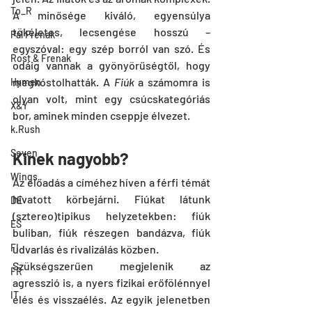
To_R
A minősége kiváló, egyensúlya 
tökéletes, lecsengése hosszú – 
Pal Frenak
egyszóval: egy szép borról van szó. És 
Rost & Frenak
odáig vannak a gyönyörűségtől, hogy 
megkóstolhatták. A 
Fiúk
 a számomra is 
Hymen
olyan volt, mint egy csúcskategóriás 
X&Y
bor, aminek minden cseppje élvezet.
k.Rush
Seven
Kinek nagyobb?
Wings
Az előadás a címéhez híven a férfi témát 
hivatott körbejárni. Fiúkat látunk 
DE
(sztereo)tipikus helyzetekben: fiúk 
ES
buliban, fiúk részegen bandázva, fiúk 
FI
udvarlás és rivalizálás közben.
Szükségszerűen megjelenik az 
FR
agresszió is, a nyers fizikai erőfölénnyel 
IT
élés és visszaélés. Az egyik jelenetben 