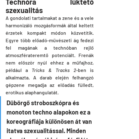
Technóra lüktető 
szexualitás
A gondolati tartalmakat a zene és a vele 
harmonizáló mozgásformák által keltett 
érzetek kompakt módon közvetítik. 
Egyre több előadó-művészeti ág fedezi 
fel magának a technóban rejlő 
atmoszférateremtő potenciált. Frenák 
nem először nyúl ehhez a műfajhoz, 
például a 
Tricks & Tracks 2
-ben is 
alkalmazta. A darab elején felhangzó 
gépzene megadja az előadás fülledt, 
erotikus alaphangulatát.
Dübörgő stroboszkópra és 
monoton techno alapokon ez a 
koreográfiája különösen át van 
itatva szexualitással. Minden 