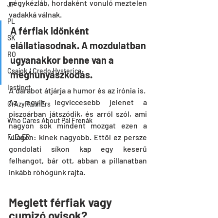
négykézláb, hordaként vonuló meztelen 
JP
vadakká válnak.
PL
A férfiak időnként 
SK
elállatiasodnak. A mozdulatban 
RO
ugyanakkor benne van a 
Csajok / Credo Hysterica
meghunyászkodás.
Instinct
A darabot átjárja a humor és az irónia is.  
Az egyik legviccesebb jelenet a 
CrAzyRunnErs
piszoárban játszódik, és arról szól, ami 
Who Cares About Pál Frenák
nagyon sok mindent mozgat ezen a 
világon: kinek nagyobb. Ettől ez persze 
F_EvER
gondolati síkon kap egy keserű 
felhangot, bár ott, abban a pillanatban 
inkább röhögünk rajta.
Meglett férfiak vagy 
cumizó ovisok?