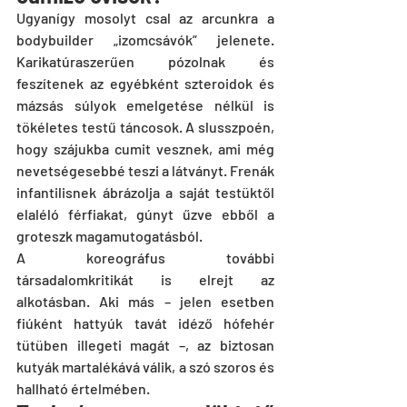
Ugyanígy mosolyt csal az arcunkra a 
bodybuilder „izomcsávók” jelenete. 
Karikatúraszerűen pózolnak és 
feszítenek az egyébként szteroidok és 
mázsás súlyok emelgetése nélkül is 
tökéletes testű táncosok. A slusszpoén, 
hogy szájukba cumit vesznek, ami még 
nevetségesebbé teszi a látványt. Frenák 
infantilisnek ábrázolja a saját testüktől 
elaléló férfiakat, gúnyt űzve ebből a 
groteszk magamutogatásból.
A koreográfus további 
társadalomkritikát is elrejt az 
alkotásban. Aki más – jelen esetben 
fiúként hattyúk tavát idéző hófehér 
tütüben illegeti magát –, az biztosan 
kutyák martalékává válik, a szó szoros és 
hallható értelmében.