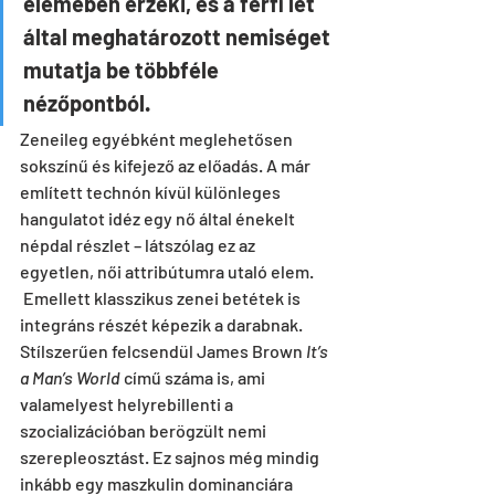
elemében érzéki, és a férfi lét 
által meghatározott nemiséget 
mutatja be többféle 
nézőpontból.
Zeneileg egyébként meglehetősen 
sokszínű és kifejező az előadás. A már 
említett technón kívül különleges 
hangulatot idéz egy nő által énekelt 
népdal részlet – látszólag ez az 
egyetlen, női attribútumra utaló elem. 
 Emellett klasszikus zenei betétek is 
integráns részét képezik a darabnak.
Stílszerűen felcsendül James Brown 
It’s 
a Man’s World
 című száma is, ami 
valamelyest helyrebillenti a 
szocializációban berögzült nemi 
szerepleosztást. Ez sajnos még mindig 
inkább egy maszkulin dominanciára 