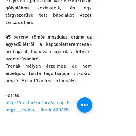
Melyik mozgatja a másikát? Fekete Dávid 
gólyalábon közlekedik, és egy 
tárgyszerűvé tett bábalakot vezet 
táncos útján.
45 percnyi tömör mozdulati dráma az 
egyedüllétről, a kapcsolatteremtések 
próbájáról, hiábavalóságáról, a létezés 
szomorúságáról.
Frenák mélyen érzelmes, de nem 
érzelgős. Tiszta tagoltsággal titkokról 
beszél. Érthetővé teszi a homályt.
Forrás: 
http://nol.hu/kultura/a_nap_kritikaja__
mgp___twins_-_ikrek-320495
HU
Twins