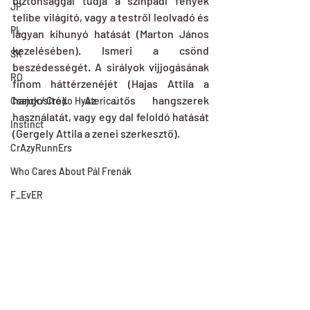
biztonsággal tudja a színpadi fények 
JP
telibe világító, vagy a testről leolvadó és 
PL
lágyan kihunyó hatását (Marton János 
kezelésében). Ismeri a csönd 
SK
beszédességét. A sirályok vijjogásának 
RO
finom háttérzenéjét (Hajas Attila a 
hangosító). Az ütős hangszerek 
Csajok / Credo Hysterica
használatát, vagy egy dal feloldó hatását 
Instinct
(Gergely Attila a zenei szerkesztő).
CrAzyRunnErs
Who Cares About Pál Frenák
F_EvER