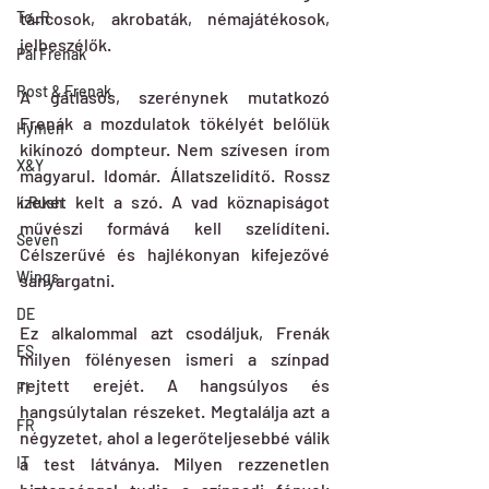
To_R
táncosok, akrobaták, némajátékosok, 
jelbeszélők.
Pal Frenak
Rost & Frenak
A gátlásos, szerénynek mutatkozó 
Frenák a mozdulatok tökélyét belőlük 
Hymen
kikínozó dompteur. Nem szívesen írom 
X&Y
magyarul. Idomár. Állatszelidítő. Rossz 
ízeket kelt a szó. A vad köznapiságot 
k.Rush
művészi formává kell szelídíteni. 
Seven
Célszerűvé és hajlékonyan kifejezővé 
Wings
sanyargatni.
DE
Ez alkalommal azt csodáljuk, Frenák 
ES
milyen fölényesen ismeri a színpad 
rejtett erejét. A hangsúlyos és 
FI
hangsúlytalan részeket. Megtalálja azt a 
FR
négyzetet, ahol a legerőteljesebbé válik 
IT
a test látványa. Milyen rezzenetlen 