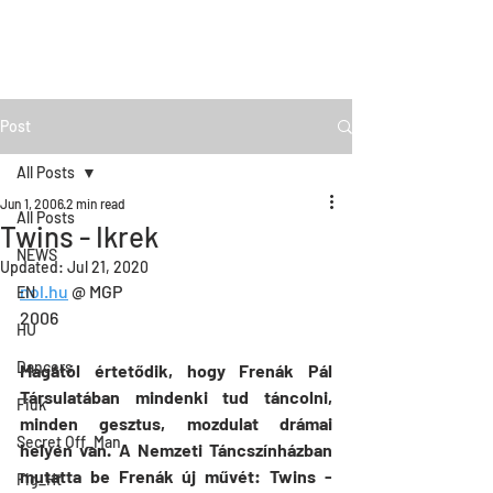
Post
All Posts
Jun 1, 2006
2 min read
All Posts
Twins - Ikrek
NEWS
Updated:
Jul 21, 2020
nol.hu
 @ MGP
EN
2006
HU
Dancers
Magától értetődik, hogy Frenák Pál 
Társulatában mindenki tud táncolni, 
Fiúk
minden gesztus, mozdulat drámai 
Secret Off_Man
helyén van. A Nemzeti Táncszínházban 
mutatta be Frenák új művét: Twins - 
Fig_Ht