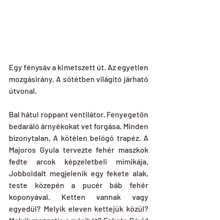
Egy fénysáv a kimetszett út. Az egyetlen 
mozgásirány. A sötétben világító járható 
útvonal.
Bal hátul roppant ventilátor. Fenyegetőn 
bedaráló árnyékokat vet forgása. Minden 
bizonytalan. A kötélen belógó trapéz. A 
Majoros Gyula tervezte fehér maszkok 
fedte arcok képzeletbeli mimikája. 
Jobboldalt megjelenik egy fekete alak, 
teste közepén a pucér báb fehér 
koponyával. Ketten vannak vagy 
egyedül? Melyik eleven kettejük közül? 