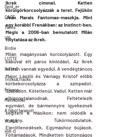
Ikrek címmel. Ketten 
Spid_er
körülgörkorcsolyázzák a teret. Fejükön 
CAGE
Jean Marais Fantomas-maszkja. Mint 
egy korábbi Frenákban: az Instinct-ben. 
Twins
Mégis a 2006-ban bemutatott Milán 
UN
folytatása az Ikrek.
Birdie
Milán magányosan korcsolyázott. Egy 
LUTTE
bábúval élt páros kínlódást. Az Ikrek 
ketten vannak egyedül. A vendégtáncos 
InTimE
Major László és Várnagy Kristóf előbb 
Tricks&Tracks
körbekorcsolyázza a színpadot. 
Frisson
Szabadon. Kötetlenül. Vadul. Ketten már 
elbizonytalanodnak. Feltételezik 
MenNonNo
egymást, de bármennyire igyekeznek 
A fából faragott...
segíteni a másikon: nem oldódik a 
magány. Tükörmozdulatok. 
W_ALL
Elerőtlenedések. Egymáshoz bújások. 
HIR-O
Föltámadások. Mindketten biztonságos 